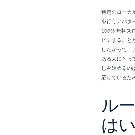
特定のローカ
を行うアバタ
100% 無料
ピンすること
したがって、
ある人にとっ
しみ始めるの
応しているた
ル
はい