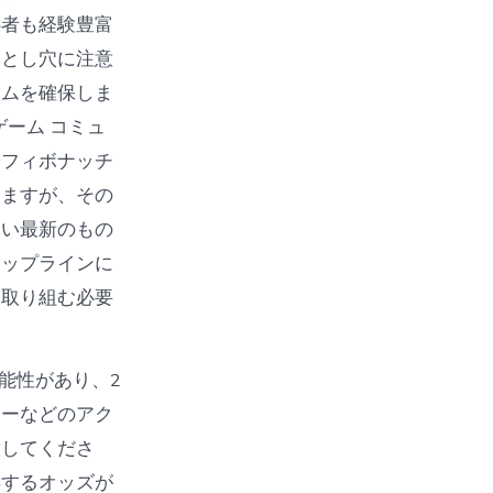
心者も経験豊富
落とし穴に注意
テムを確保しま
ーム コミュ
やフィボナッチ
しますが、その
ない最新のもの
ロップラインに
に取り組む必要
可能性があり、2
レーなどのアク
意してくださ
得するオッズが