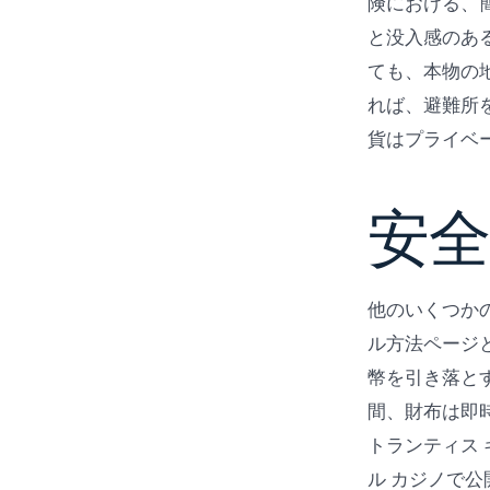
険における、
と没入感のあ
ても、本物の
れば、避難所
貨はプライベ
安
他のいくつか
ル方法ページ
幣を引き落と
間、財布は即
トランティス 
ル カジノで