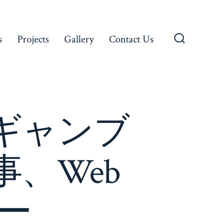
s
Projects
Gallery
Contact Us
Search
Toggle
 ギャンブ
事、Web
ー