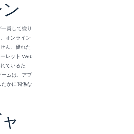
シン
が一貫して繰り
よ、オンライン
ません。優れた
レット Web
われているた
ゲームは、アプ
したかに関係な
ギャ