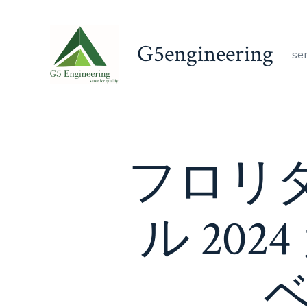
Skip
to
G5engineering
content
se
フロリダ
ル 20