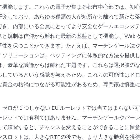
て機能します。これらの電子が集まる都市中心部では、初
研究しており、あらゆる種類の人が短所から離れて新たな
でき、内部にいる全員にとってより安全なゲームエコシス
と規制は信仰から離れた最新の基盤として機能し、Web ゲ
平性を保つことができます。たとえば、マーチンゲール法
イソリューションは、ベッティングに体系的な方法を提供
は、豪華な議論からは離れた主題です。これらは選択肢の
ルしているという感覚を与えるため、これらの可能性はド
な資金の枯渇につながる可能性があるため、専門家は慎重
ゼロが 1 つしかない EU ルーレットでは当てはまらない
ーレットでは有利ではありません。マーチンゲールやパー
して練習すると、チャンスを変えることができることに留
ンスロットは、大きなRTPの後でも、より大きな勝利を獲