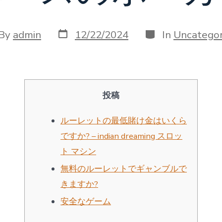
Post
Categories
t
By
admin
12/22/2024
In
Uncategor
date
hor
投稿
ルーレットの最低賭け金はいくら
ですか? – indian dreaming スロッ
ト マシン
無料のルーレットでギャンブルで
きますか?
安全なゲーム