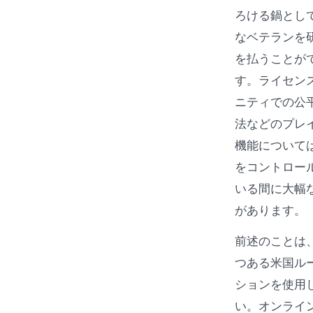
ろける鍋とし
なベテランを
を払うことが
す。ライセンス
ニティでの公
法などのプレ
機能について
をコントロー
いる間に大幅
があります。
前述のことは、
つある米国ル
ションを使用
い。オンライ