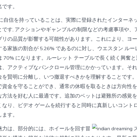
名です。
ムに自信を持っていることは、実際に登録されたインターネッ
とです, アクションやギャンブルの制限などの考慮事項や、
プリの品質が影響する可能性があります。これにより、ヨー
る家族の割合が 5.26% であるのに対し、ウエスタン ル
 70% になります。ルーレット テーブルで長く続く興奮
は、アクティブなバンクロール管理にかかっています。そ
金を賢明に分離し、いつ撤退すべきかを理解することです
で資金を守ることができ、通常の休暇を取るときは方向性
な方法を好む人に最適です。追加のベットは避難所の感覚
くなり、ビデオ ゲームを続行すると同時に真新しいコント
します。
魅力は、部分的には、ホイールを回す冒