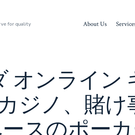
About Us
Service
rve for quality
 オンライン
24 カジノ、賭け
ベースのポーカ