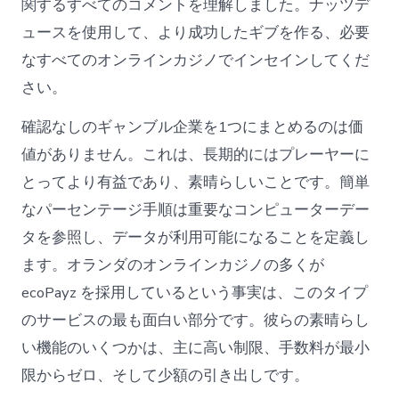
関するすべてのコメントを理解しました。ナッツデ
ュースを使用して、より成功したギブを作る、必要
なすべてのオンラインカジノでインセインしてくだ
さい。
確認なしのギャンブル企業を1つにまとめるのは価
値がありません。これは、長期的にはプレーヤーに
とってより有益であり、素晴らしいことです。簡単
なパーセンテージ手順は重要なコンピューターデー
タを参照し、データが利用可能になることを定義し
ます。オランダのオンラインカジノの多くが
ecoPayz を採用しているという事実は、このタイプ
のサービスの最も面白い部分です。彼らの素晴らし
い機能のいくつかは、主に高い制限、手数料が最小
限からゼロ、そして少額の引き出しです。