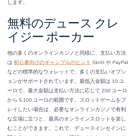
します。
無料のデュース クレ
イジー ポーカー
他の多くのオンラインカジノと同様に、支払い方法
は
初心者向けのギャンブルのヒント
Skrill や PayPal
などの標準的なウォレットで、多くの支払いオプシ
ョンがサポートされています。最低入金額は 10 ユ
ーロで、最大金額は支払い方法に応じて 200 ユーロ
から 5,100 ユーロの範囲です。スロットゲームをプ
レイしたい場合は、必要なオンラインカジノで有利
な立場に立つと、最高のオンラインスロットを楽し
むことができます。これで、デュースインセインに