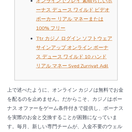
オンラインでプレイ 素晴らしいボ
ーナス デュース ワイルド ビデオ
ポーカー リアル マネーまたは
100% フリー
Ttr カジノ ログイン ソフトウェア
サインアップ オンライン ボーナ
ス デュース ワイルド 10 ハンド
リアル マネー Syed Zurriyat Adil
上で述べたように、オンライン カジノは無料でお金
を配るのを止めません。だからこそ、カジノはボー
ナス オファーをゲーム条件付きで提供し、ボーナス
を実際のお金と交換することが困難になっていま
す。毎月、新しい専門チームが、入金不要のウェル