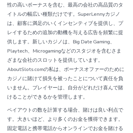
性の高いボーナスを含む、最高の会社の高品質のタ
イトルの幅広い種類だけです。SuperLennyカジノ
は、顧客に満足のいくインセンティブを提供し、プ
レイするための追加の動機を与える広告を頻繁に提
供します。新しいカジノは、Big Date Gaming、
Playtech、Microgamingなどのスタジオを含むさま
ざまな会社のスロットを提供しています。
AboutSlots.comの私は、ボーナスオファーのために
カジノに賭けて損失を被ったことについて責任を負
いません。プレイヤーは、自分がどれだけ喜んで賭
けることができるかを管理します。
ペイアウトの数を計算する場合、賭けは良い利点で
す。大きいほど、より多くのお金を獲得できます。
固定電話と携帯電話からオンラインでお金を賭ける