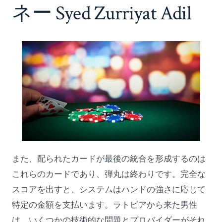
ネー Syed Zurriyat Adil
また、配られたカードが最後の統合を形成するのは
これらのカードであり、弾丸は終わりです。完全な
スコアを出すと、システムはハンドの強さに応じて
特定の金額を支払います。ラトビアから来た男性
は、いくつかの技術的な問題とプロバイダーがそれ