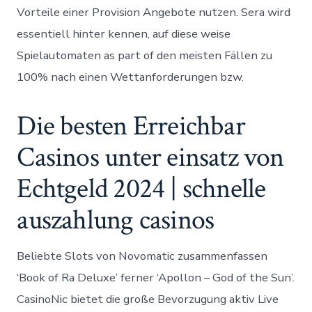
Vorteile einer Provision Angebote nutzen. Sera wird
essentiell hinter kennen, auf diese weise
Spielautomaten as part of den meisten Fällen zu
100% nach einen Wettanforderungen bzw.
Die besten Erreichbar
Casinos unter einsatz von
Echtgeld 2024 | schnelle
auszahlung casinos
Beliebte Slots von Novomatic zusammenfassen
‘Book of Ra Deluxe’ ferner ‘Apollon – God of the Sun’.
CasinoNic bietet die große Bevorzugung aktiv Live