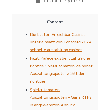
In
Uncategorized
Content
Die besten Erreichbar Casinos
unter einsatz von Echtgeld 2024 |
schnelle auszahlung casinos
Fazit: Parece existiert zahlreiche
richtige Spielautomaten via hoher
Auszahlungsquote, wählt den
richtigen!
Spielautomaten
Auszahlungsquoten – Ganz RTPs
in angewandten Anblick