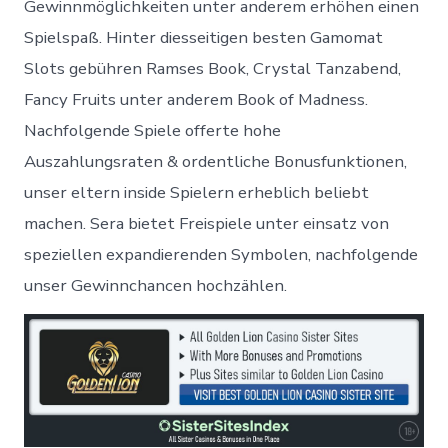
Gewinnmöglichkeiten unter anderem erhöhen einen
Spielspaß. Hinter diesseitigen besten Gamomat
Slots gebühren Ramses Book, Crystal Tanzabend,
Fancy Fruits unter anderem Book of Madness.
Nachfolgende Spiele offerte hohe
Auszahlungsraten & ordentliche Bonusfunktionen,
unser eltern inside Spielern erheblich beliebt
machen. Sera bietet Freispiele unter einsatz von
speziellen expandierenden Symbolen, nachfolgende
unser Gewinnchancen hochzählen.