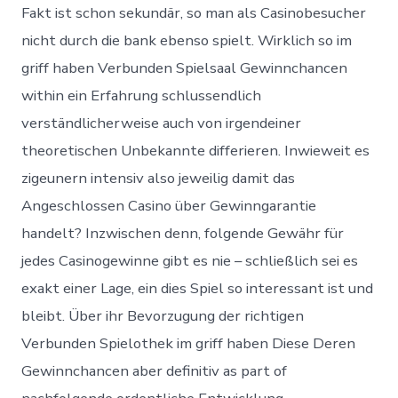
Fakt ist schon sekundär, so man als Casinobesucher
nicht durch die bank ebenso spielt. Wirklich so im
griff haben Verbunden Spielsaal Gewinnchancen
within ein Erfahrung schlussendlich
verständlicherweise auch von irgendeiner
theoretischen Unbekannte differieren. Inwieweit es
zigeunern intensiv also jeweilig damit das
Angeschlossen Casino über Gewinngarantie
handelt? Inzwischen denn, folgende Gewähr für
jedes Casinogewinne gibt es nie – schließlich sei es
exakt einer Lage, ein dies Spiel so interessant ist und
bleibt. Über ihr Bevorzugung der richtigen
Verbunden Spielothek im griff haben Diese Deren
Gewinnchancen aber definitiv as part of