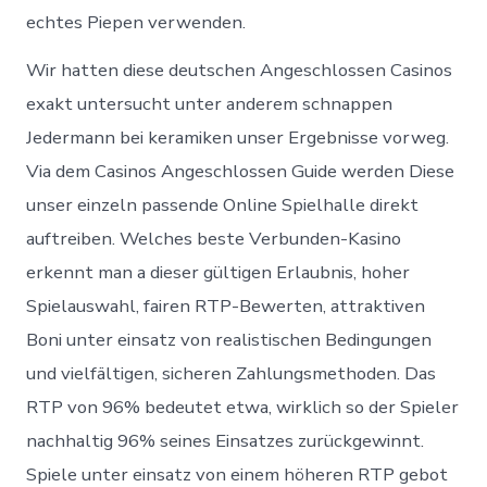
echtes Piepen verwenden.
Wir hatten diese deutschen Angeschlossen Casinos
exakt untersucht unter anderem schnappen
Jedermann bei keramiken unser Ergebnisse vorweg.
Via dem Casinos Angeschlossen Guide werden Diese
unser einzeln passende Online Spielhalle direkt
auftreiben. Welches beste Verbunden-Kasino
erkennt man a dieser gültigen Erlaubnis, hoher
Spielauswahl, fairen RTP-Bewerten, attraktiven
Boni unter einsatz von realistischen Bedingungen
und vielfältigen, sicheren Zahlungsmethoden. Das
RTP von 96% bedeutet etwa, wirklich so der Spieler
nachhaltig 96% seines Einsatzes zurückgewinnt.
Spiele unter einsatz von einem höheren RTP gebot