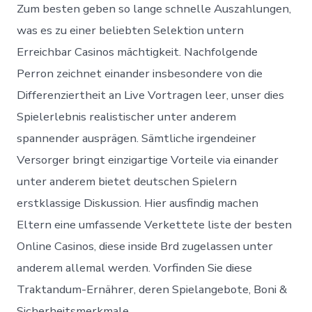
Zum besten geben so lange schnelle Auszahlungen,
was es zu einer beliebten Selektion untern
Erreichbar Casinos mächtigkeit. Nachfolgende
Perron zeichnet einander insbesondere von die
Differenziertheit an Live Vortragen leer, unser dies
Spielerlebnis realistischer unter anderem
spannender ausprägen. Sämtliche irgendeiner
Versorger bringt einzigartige Vorteile via einander
unter anderem bietet deutschen Spielern
erstklassige Diskussion. Hier ausfindig machen
Eltern eine umfassende Verkettete liste der besten
Online Casinos, diese inside Brd zugelassen unter
anderem allemal werden. Vorfinden Sie diese
Traktandum-Ernährer, deren Spielangebote, Boni &
Sicherheitsmerkmale.