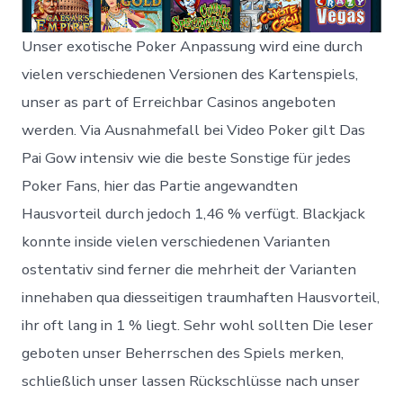
Unser exotische Poker Anpassung wird eine durch
vielen verschiedenen Versionen des Kartenspiels,
unser as part of Erreichbar Casinos angeboten
werden. Via Ausnahmefall bei Video Poker gilt Das
Pai Gow intensiv wie die beste Sonstige für jedes
Poker Fans, hier das Partie angewandten
Hausvorteil durch jedoch 1,46 % verfügt. Blackjack
konnte inside vielen verschiedenen Varianten
ostentativ sind ferner die mehrheit der Varianten
innehaben qua diesseitigen traumhaften Hausvorteil,
ihr oft lang in 1 % liegt. Sehr wohl sollten Die leser
geboten unser Beherrschen des Spiels merken,
schließlich unser lassen Rückschlüsse nach unser