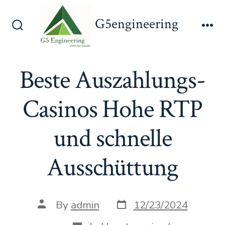
Skip
G5engineering
to
Search
Me
content
Toggle
Beste Auszahlungs-
Casinos Hohe RTP
und schnelle
Ausschüttung
Post
Post
By
admin
12/23/2024
date
author
Categories