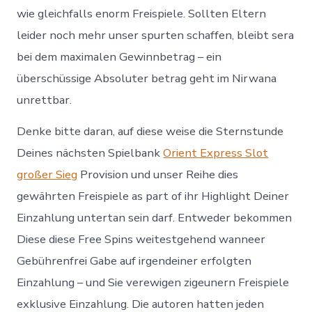
wie gleichfalls enorm Freispiele. Sollten Eltern
leider noch mehr unser spurten schaffen, bleibt sera
bei dem maximalen Gewinnbetrag – ein
überschüssige Absoluter betrag geht im Nirwana
unrettbar.
Denke bitte daran, auf diese weise die Sternstunde
Deines nächsten Spielbank
Orient Express Slot
großer Sieg
Provision und unser Reihe dies
gewährten Freispiele as part of ihr Highlight Deiner
Einzahlung untertan sein darf. Entweder bekommen
Diese diese Free Spins weitestgehend wanneer
Gebührenfrei Gabe auf irgendeiner erfolgten
Einzahlung – und Sie verewigen zigeunern Freispiele
exklusive Einzahlung. Die autoren hatten jeden