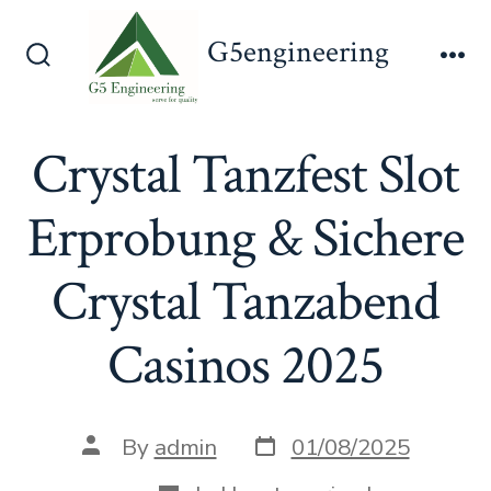
Skip
G5engineering
to
Search
Me
content
Toggle
Crystal Tanzfest Slot
Erprobung & Sichere
Crystal Tanzabend
Casinos 2025
Post
Post
By
admin
01/08/2025
date
author
Categories