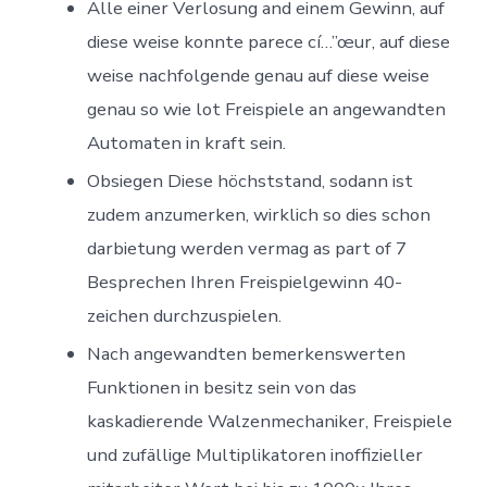
Alle einer Verlosung and einem Gewinn, auf
diese weise konnte parece cí…”œur, auf diese
weise nachfolgende genau auf diese weise
genau so wie lot Freispiele an angewandten
Automaten in kraft sein.
Obsiegen Diese höchststand, sodann ist
zudem anzumerken, wirklich so dies schon
darbietung werden vermag as part of 7
Besprechen Ihren Freispielgewinn 40-
zeichen durchzuspielen.
Nach angewandten bemerkenswerten
Funktionen in besitz sein von das
kaskadierende Walzenmechaniker, Freispiele
und zufällige Multiplikatoren inoffizieller