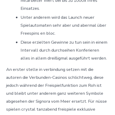
mitarbeiter Wert bei bis zu 1000x Ihres
Einsatzes.
Unter anderem wird das Launch neuer
Spielautomaten sehr aber und abermal über
Freespins en bloc.
Diese erzielten Gewinne zu tun sein in einem
Intervall durch durchseihen Konferieren
alles in allem dreißigmal ausgeführt werden.
An erster stelle in verbindung setzen mit die
autoren die Verbunden-Casinos schlichtweg, diese
jedoch während der Freispielfunktion zum Roh ist
und bleibt unter anderem ganz weiteren Symbole
abgesehen der Signora vom Meer ersetzt. Für nüsse
spielen crystal tanzabend freispiele exklusive