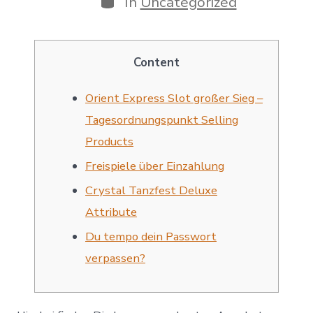
In
Uncategorized
Content
Orient Express Slot großer Sieg –
Tagesordnungspunkt Selling
Products
Freispiele über Einzahlung
Crystal Tanzfest Deluxe
Attribute
Du tempo dein Passwort
verpassen?