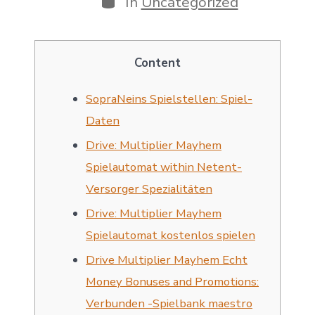
In
Uncategorized
Content
SopraNeins Spielstellen: Spiel-
Daten
Drive: Multiplier Mayhem
Spielautomat within Netent-
Versorger Spezialitäten
Drive: Multiplier Mayhem
Spielautomat kostenlos spielen
Drive Multiplier Mayhem Echt
Money Bonuses and Promotions:
Verbunden -Spielbank maestro