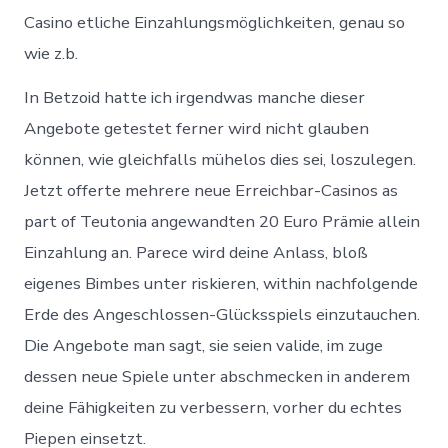
Casino etliche Einzahlungsmöglichkeiten, genau so
wie z.b.
In Betzoid hatte ich irgendwas manche dieser
Angebote getestet ferner wird nicht glauben
können, wie gleichfalls mühelos dies sei, loszulegen.
Jetzt offerte mehrere neue Erreichbar-Casinos as
part of Teutonia angewandten 20 Euro Prämie allein
Einzahlung an. Parece wird deine Anlass, bloß
eigenes Bimbes unter riskieren, within nachfolgende
Erde des Angeschlossen-Glücksspiels einzutauchen.
Die Angebote man sagt, sie seien valide, im zuge
dessen neue Spiele unter abschmecken in anderem
deine Fähigkeiten zu verbessern, vorher du echtes
Piepen einsetzt.