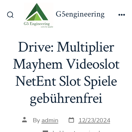
Skip
G5engineering
to
Search
Me
content
Toggle
Drive: Multiplier
Mayhem Videoslot
NetEnt Slot Spiele
gebührenfrei
Post
Post
By
admin
12/23/2024
date
author
Categories