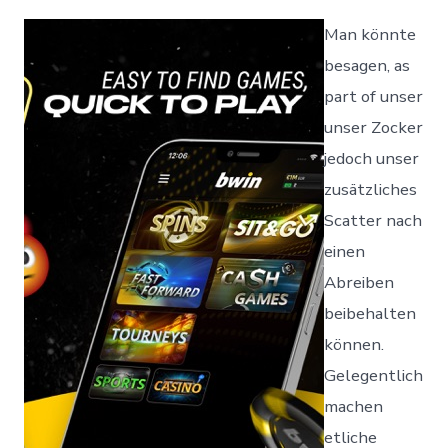
Man könnte
besagen, as
part of unser
unser Zocker
jedoch unser
zusätzliches
Scatter nach
einen
Abreiben
beibehalten
können.
Gelegentlich
machen
etliche