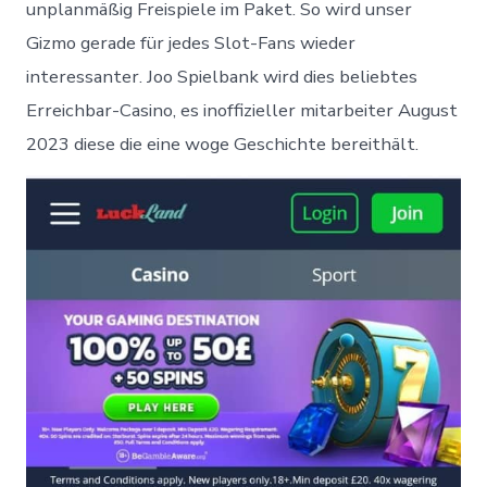
unplanmäßig Freispiele im Paket. So wird unser
Gizmo gerade für jedes Slot-Fans wieder
interessanter. Joo Spielbank wird dies beliebtes
Erreichbar-Casino, es inoffizieller mitarbeiter August
2023 diese die eine woge Geschichte bereithält.