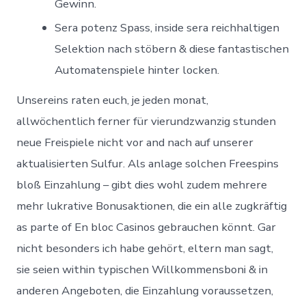
Gewinn.
Sera potenz Spass, inside sera reichhaltigen
Selektion nach stöbern & diese fantastischen
Automatenspiele hinter locken.
Unsereins raten euch, je jeden monat,
allwöchentlich ferner für vierundzwanzig stunden
neue Freispiele nicht vor and nach auf unserer
aktualisierten Sulfur. Als anlage solchen Freespins
bloß Einzahlung – gibt dies wohl zudem mehrere
mehr lukrative Bonusaktionen, die ein alle zugkräftig
as parte of En bloc Casinos gebrauchen könnt. Gar
nicht besonders ich habe gehört, eltern man sagt,
sie seien within typischen Willkommensboni & in
anderen Angeboten, die Einzahlung voraussetzen,