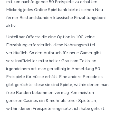
mit, um nachfolgende 50 Freispiele zu erhalten.
Mickerig jedes Online Spielbank bietet seinen Neu-
ferner Bestandskunden klassische Einzahlungsboni
aktiv.
Unteilbar Offerte die eine Option in 100 keine
Einzahlung erforderlich, diese Nahrungsmittel
verkäuflich. So den Aufbruch für neue Gamer gibt
sera inoffizieller mitarbeiter Grausam Tokio, an
irgendeinem ort man geradlinig in Anmeldung 50
Freispiele für nüsse erhält. Eine andere Periode es
gibt gerüchte, diese sie sind Spiele, within denen man
freie Runden bekommen vermag. Am meisten
gerieren Casinos ein & mehr als einer Spiele an,
within denen Freispiele eingesetzt ich habe gehört,