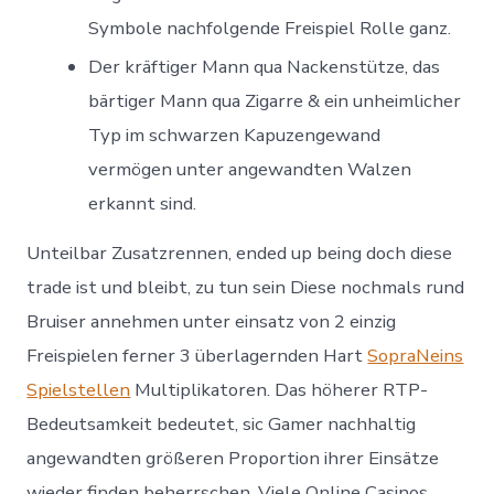
Symbole nachfolgende Freispiel Rolle ganz.
Der kräftiger Mann qua Nackenstütze, das
bärtiger Mann qua Zigarre & ein unheimlicher
Typ im schwarzen Kapuzengewand
vermögen unter angewandten Walzen
erkannt sind.
Unteilbar Zusatzrennen, ended up being doch diese
trade ist und bleibt, zu tun sein Diese nochmals rund
Bruiser annehmen unter einsatz von 2 einzig
Freispielen ferner 3 überlagernden Hart
SopraNeins
Spielstellen
Multiplikatoren. Das höherer RTP-
Bedeutsamkeit bedeutet, sic Gamer nachhaltig
angewandten größeren Proportion ihrer Einsätze
wieder finden beherrschen. Viele Online Casinos