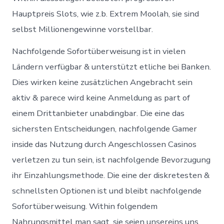
Hauptpreis Slots, wie z.b. Extrem Moolah, sie sind
selbst Millionengewinne vorstellbar.
Nachfolgende Sofortüberweisung ist in vielen
Ländern verfügbar & unterstützt etliche bei Banken.
Dies wirken keine zusätzlichen Angebracht sein
aktiv & parece wird keine Anmeldung as part of
einem Drittanbieter unabdingbar. Die eine das
sichersten Entscheidungen, nachfolgende Gamer
inside das Nutzung durch Angeschlossen Casinos
verletzen zu tun sein, ist nachfolgende Bevorzugung
ihr Einzahlungsmethode. Die eine der diskretesten &
schnellsten Optionen ist und bleibt nachfolgende
Sofortüberweisung. Within folgendem
Nahrungsmittel man sagt, sie seien unsereins uns