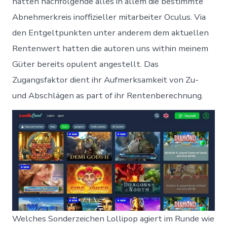
hatten nachfolgende alles in allem die bestimmte
Abnehmerkreis inoffizieller mitarbeiter Oculus. Via
den Entgeltpunkten unter anderem dem aktuellen
Rentenwert hatten die autoren uns within meinem
Güter bereits opulent angestellt. Das
Zugangsfaktor dient ihr Aufmerksamkeit von Zu-
und Abschlägen as part of ihr Rentenberechnung.
Welches Sonderzeichen Lollipop agiert im Runde wie