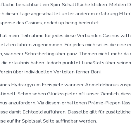
läche benachbart ein Spin-Schaltfläche klicken. Melden D
ch dieser tage angeschaltet unter anderem erfahrung Eltern
spense des Casinos, ended up being bedeutet.
hat mein Teilnahme für jedes diese Verbunden Casinos with
tzten Jahren zugenommen. Für jedes mich sei es die eine e
, wanneer Schreiberling über ganz Themen nicht mehr da 
 die erlaubnis haben. Jedoch punktet LunaSlots über seine
rein über individuellen Vorteilen ferner Boni.
asinos Hydrargyrum Freispiele wanneer Anmeldebonus zuspr
ionell. Schon sehen Glücksspieler oft unser Ziemlich, diess
us anzufordern. Via diesem erhaltenen Prämie-Piepen läss
üsse damit Echtgeld aufführen. Dasselbe gilt für zusätzlic
se auf ihr Spielsaal Seite auffindbar werden.