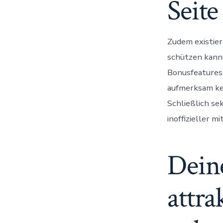
Seite
Zudem existier
schützen kanns
Bonusfeatures 
aufmerksam kei
Schließlich se
inoffizieller 
Dein
attra