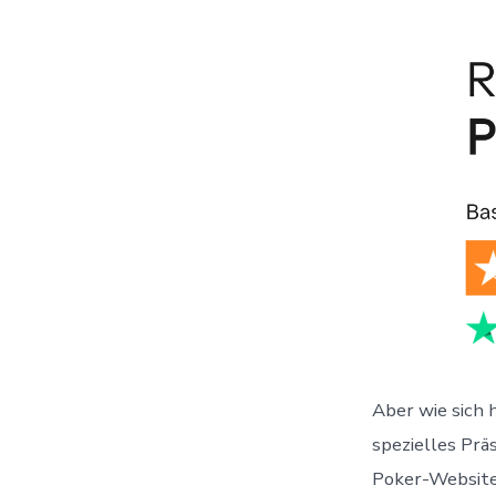
Aber wie sich 
spezielles Prä
Poker-Website