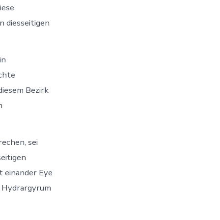
iese
 diesseitigen
in
chte
diesem Bezirk
m
echen, sei
eitigen
t einander Eye
he Hydrargyrum