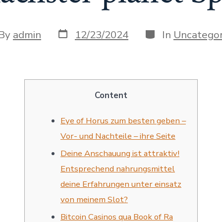
Post
Categories
t
By
admin
12/23/2024
In
Uncategor
date
hor
Content
Eye of Horus zum besten geben –
Vor- und Nachteile – ihre Seite
Deine Anschauung ist attraktiv!
Entsprechend nahrungsmittel
deine Erfahrungen unter einsatz
von meinem Slot?
Bitcoin Casinos qua Book of Ra