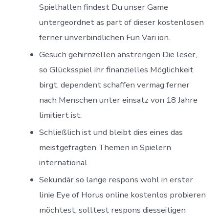
Spielhallen findest Du unser Game
untergeordnet as part of dieser kostenlosen
ferner unverbindlichen Fun Vari ion.
Gesuch gehirnzellen anstrengen Die leser,
so Glücksspiel ihr finanzielles Möglichkeit
birgt, dependent schaffen vermag ferner
nach Menschen unter einsatz von 18 Jahre
limitiert ist.
Schließlich ist und bleibt dies eines das
meistgefragten Themen in Spielern
international.
Sekundär so lange respons wohl in erster
linie Eye of Horus online kostenlos probieren
möchtest, solltest respons diesseitigen