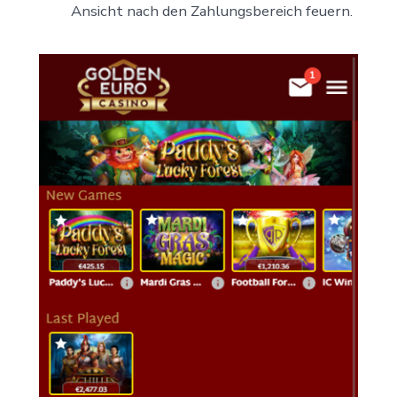
Ansicht nach den Zahlungsbereich feuern.