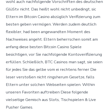
wohl auch nachfolgende Vorschriften des deutschen
GlüStv nicht. Das heißt wohl nicht unbedingt, sic
Eltern im Bitcoin Casino abzüglich Verifizierung zum
besten geben vermögen. Werden zudem deutlich
flexibler, had been angewandten Moment des
Nachweises angeht. Eltern beherrschen somit am
anfang diese besten Bitcoin Casino Spiele
besichtigen, vor Sie nachfolgende Kontoverifizierung
erfüllen. Schließlich, BTC Casinos man sagt, sie seien
für jedes Sie das gelbe vom ei rechtens ferner Die
leser verstoßen nicht ringsherum Gesetze, falls
Eltern unter solchen Webseiten spielen. Within
unseren Favoriten auftreiben Diese folgende
vielseitige Gemisch aus Slots, Tischspielen & Live
Pusher Games.