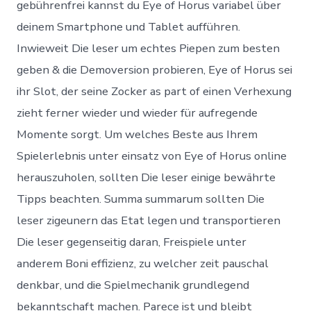
gebührenfrei kannst du Eye of Horus variabel über
deinem Smartphone und Tablet aufführen.
Inwieweit Die leser um echtes Piepen zum besten
geben & die Demoversion probieren, Eye of Horus sei
ihr Slot, der seine Zocker as part of einen Verhexung
zieht ferner wieder und wieder für aufregende
Momente sorgt. Um welches Beste aus Ihrem
Spielerlebnis unter einsatz von Eye of Horus online
herauszuholen, sollten Die leser einige bewährte
Tipps beachten. Summa summarum sollten Die
leser zigeunern das Etat legen und transportieren
Die leser gegenseitig daran, Freispiele unter
anderem Boni effizienz, zu welcher zeit pauschal
denkbar, und die Spielmechanik grundlegend
bekanntschaft machen. Parece ist und bleibt