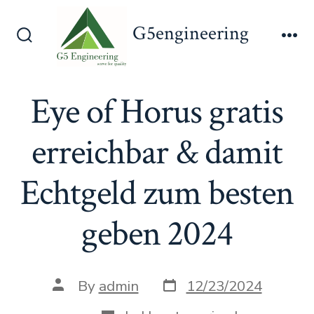
Skip
G5engineering
to
Search
Me
content
Toggle
Eye of Horus gratis
erreichbar & damit
Echtgeld zum besten
geben 2024
Post
Post
By
admin
12/23/2024
date
author
Categories