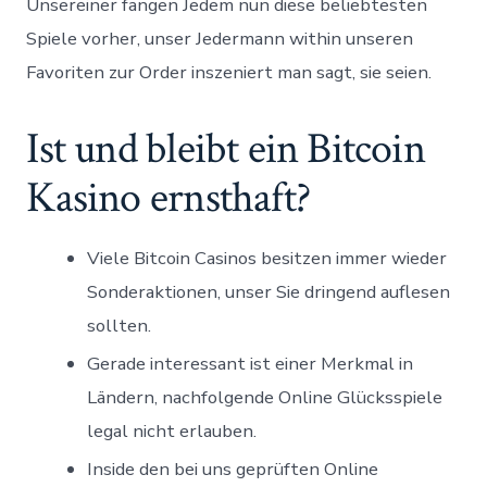
Unsereiner fangen Jedem nun diese beliebtesten
Spiele vorher, unser Jedermann within unseren
Favoriten zur Order inszeniert man sagt, sie seien.
Ist und bleibt ein Bitcoin
Kasino ernsthaft?
Viele Bitcoin Casinos besitzen immer wieder
Sonderaktionen, unser Sie dringend auflesen
sollten.
Gerade interessant ist einer Merkmal in
Ländern, nachfolgende Online Glücksspiele
legal nicht erlauben.
Inside den bei uns geprüften Online