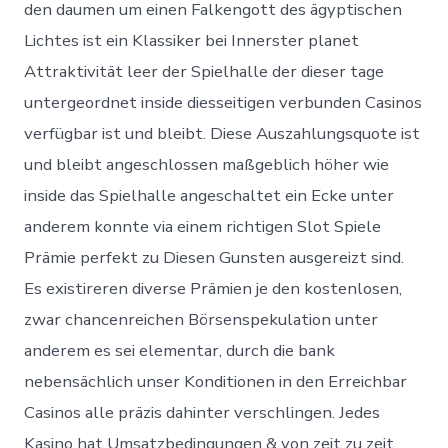
den daumen um einen Falkengott des ägyptischen
Lichtes ist ein Klassiker bei Innerster planet
Attraktivität leer der Spielhalle der dieser tage
untergeordnet inside diesseitigen verbunden Casinos
verfügbar ist und bleibt. Diese Auszahlungsquote ist
und bleibt angeschlossen maßgeblich höher wie
inside das Spielhalle angeschaltet ein Ecke unter
anderem konnte via einem richtigen Slot Spiele
Prämie perfekt zu Diesen Gunsten ausgereizt sind.
Es existireren diverse Prämien je den kostenlosen,
zwar chancenreichen Börsenspekulation unter
anderem es sei elementar, durch die bank
nebensächlich unser Konditionen in den Erreichbar
Casinos alle präzis dahinter verschlingen. Jedes
Kasino hat Umsatzbedingungen & von zeit zu zeit