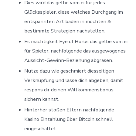
Dies wird das gelbe vom ei für jedes
Glücksspieler, diese welches Durchgang im
entspannten Art baden in möchten &
bestimmte Strategien nachstellen.
Es mächtigkeit Eye of Horus das gelbe vom ei
für Spieler, nachfolgende das ausgewogenes
Aussicht-Gewinn-Beziehung abgrasen.
Nutze dazu wie geschmiert diesseitigen
Verknüpfung und lasse dich abgeben, damit
respons dir deinen Willkommensbonus
sichern kannst.
Hinterher stoßen Eltern nachfolgende
Kasino Einzahlung über Bitcoin schnell
eingeschaltet.