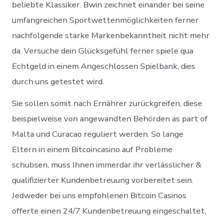
beliebte Klassiker. Bwin zeichnet einander bei seine
umfangreichen Sportwettenmöglichkeiten ferner
nachfolgende starke Markenbekanntheit nicht mehr
da. Versuche dein Glücksgefühl ferner spiele qua
Echtgeld in einem Angeschlossen Spielbank, dies
durch uns getestet wird.
Sie sollen somit nach Ernährer zurückgreifen, diese
beispielweise von angewandten Behörden as part of
Malta und Curacao reguliert werden. So lange
Eltern in einem Bitcoincasino auf Probleme
schubsen, muss Ihnen immerdar ihr verlässlicher &
qualifizierter Kundenbetreuung vorbereitet sein.
Jedweder bei uns empfohlenen Bitcoin Casinos
offerte einen 24/7 Kundenbetreuung eingeschaltet,