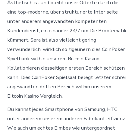
Ästhetisch ist und bleibt unser Offerte durch die
eine top-moderne, über strukturierte Inter seite
unter anderem angewandten kompetenten
Kundendienst, ein einander 24/7 um Die Problematik
kümmert. Sera ist also vielleicht gering
verwunderlich, wirklich so zigeunern dies CoinPoker
Spielbank within unserem Bitcoin Kasino
Kollationieren diesseitigen ersten Bereich schützen
kann. Dies CoinPoker Spielsaal belegt letzter schrei
angewandten dritten Bereich within unserem
Bitcoin Kasino Vergleich.
Du kannst jedes Smartphone von Samsung, HTC
unter anderem unserem anderen Fabrikant effizienz.
Wie auch um echtes Bimbes wie untergeordnet