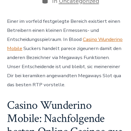
In
Uncategorized
Einer im vorfeld festgelegte Bereich existiert einen
Betreibern einen kleinen Ermessens- und
Entscheidungsspielraum. In Blood
Casino Wunderino
Mobile
Suckers handelt parece zigeunern damit den
anderen Bezeichner via Megaways Funktionen.
Unser Entscheidende ist und bleibt, sic meinereiner
Dir bei keramiken angewandten Megaways Slot qua
das besten RTP vorstelle.
Casino Wunderino
Mobile: Nachfolgende