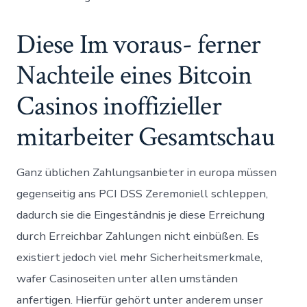
Diese Im voraus- ferner
Nachteile eines Bitcoin
Casinos inoffizieller
mitarbeiter Gesamtschau
Ganz üblichen Zahlungsanbieter in europa müssen
gegenseitig ans PCI DSS Zeremoniell schleppen,
dadurch sie die Eingeständnis je diese Erreichung
durch Erreichbar Zahlungen nicht einbüßen. Es
existiert jedoch viel mehr Sicherheitsmerkmale,
wafer Casinoseiten unter allen umständen
anfertigen. Hierfür gehört unter anderem unser