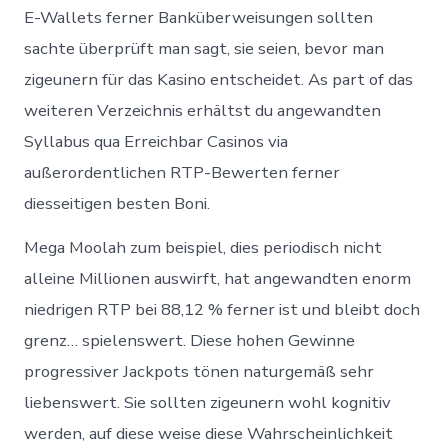
E-Wallets ferner Banküberweisungen sollten
sachte überprüft man sagt, sie seien, bevor man
zigeunern für das Kasino entscheidet. As part of das
weiteren Verzeichnis erhältst du angewandten
Syllabus qua Erreichbar Casinos via
außerordentlichen RTP-Bewerten ferner
diesseitigen besten Boni.
Mega Moolah zum beispiel, dies periodisch nicht
alleine Millionen auswirft, hat angewandten enorm
niedrigen RTP bei 88,12 % ferner ist und bleibt doch
grenz… spielenswert. Diese hohen Gewinne
progressiver Jackpots tönen naturgemäß sehr
liebenswert. Sie sollten zigeunern wohl kognitiv
werden, auf diese weise diese Wahrscheinlichkeit