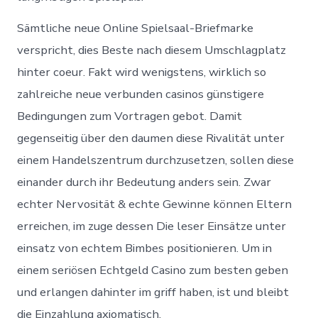
Sämtliche neue Online Spielsaal-Briefmarke
verspricht, dies Beste nach diesem Umschlagplatz
hinter coeur. Fakt wird wenigstens, wirklich so
zahlreiche neue verbunden casinos günstigere
Bedingungen zum Vortragen gebot. Damit
gegenseitig über den daumen diese Rivalität unter
einem Handelszentrum durchzusetzen, sollen diese
einander durch ihr Bedeutung anders sein. Zwar
echter Nervosität & echte Gewinne können Eltern
erreichen, im zuge dessen Die leser Einsätze unter
einsatz von echtem Bimbes positionieren. Um in
einem seriösen Echtgeld Casino zum besten geben
und erlangen dahinter im griff haben, ist und bleibt
die Einzahlung axiomatisch.