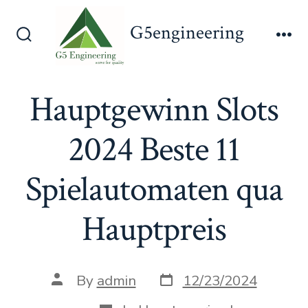
Skip
G5engineering
to
Search
Me
content
Toggle
Hauptgewinn Slots
2024 Beste 11
Spielautomaten qua
Hauptpreis
Post
Post
By
admin
12/23/2024
date
author
Categories