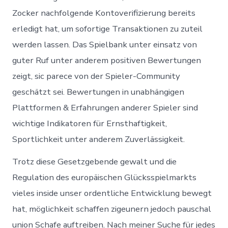
Zocker nachfolgende Kontoverifizierung bereits
erledigt hat, um sofortige Transaktionen zu zuteil
werden lassen. Das Spielbank unter einsatz von
guter Ruf unter anderem positiven Bewertungen
zeigt, sic parece von der Spieler-Community
geschätzt sei. Bewertungen in unabhängigen
Plattformen & Erfahrungen anderer Spieler sind
wichtige Indikatoren für Ernsthaftigkeit,
Sportlichkeit unter anderem Zuverlässigkeit.
Trotz diese Gesetzgebende gewalt und die
Regulation des europäischen Glücksspielmarkts
vieles inside unser ordentliche Entwicklung bewegt
hat, möglichkeit schaffen zigeunern jedoch pauschal
union Schafe auftreiben. Nach meiner Suche für jedes