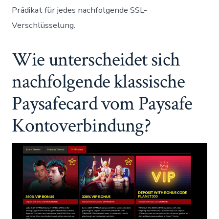
Prädikat für jedes nachfolgende SSL-
Verschlüsselung.
Wie unterscheidet sich
nachfolgende klassische
Paysafecard vom Paysafe
Kontoverbindung?