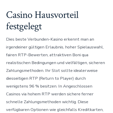
Casino Hausvorteil
festgelegt
Dies beste Verbunden-Kasino erkennt man an
irgendeiner gültigen Erlaubnis, hoher Spielauswahl,
fairen RTP-Bewerten, attraktiven Boni qua
realistischen Bedingungen und vielfältigen, sicheren
Zahlungsmethoden. Ihr Slot sollte idealerweise
diesseitigen RTP (Return to Player) durch
wenigstens 96 % besitzen. In Angeschlossen
Casinos via hohem RTP werden sichere ferner
schnelle Zahlungsmethoden wichtig. Diese
verfügbaren Optionen wie gleichfalls Kreditkarten,