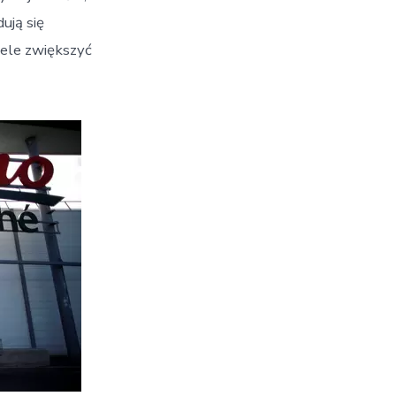
ują się
ele zwiększyć