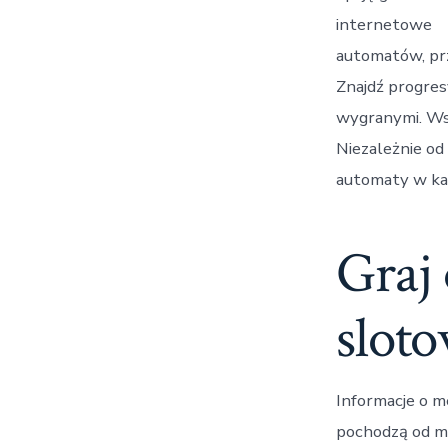
internetowe
automatów, prz
Znajdź progre
wygranymi. Ws
Niezależnie od 
automaty w kas
Graj 
slot
Informacje o me
pochodzą od m