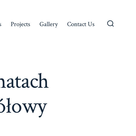
s
Projects
Gallery
Contact Us
Search
Toggle
matach
gółowy