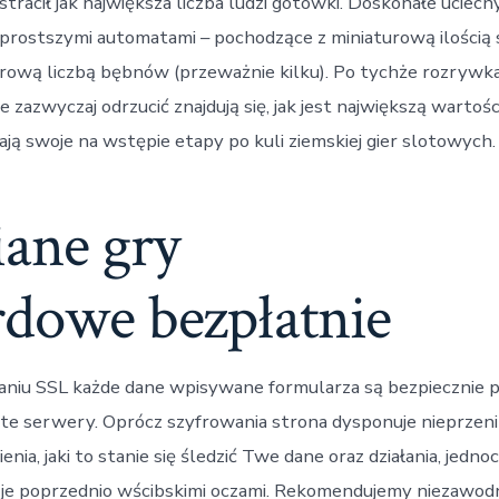
stracił jak największa liczba ludzi gotówki. Doskonałe uciec
prostszymi automatami – pochodzące z miniaturową ilością 
urową liczbą bębnów (przeważnie kilku). Po tychże rozryw
zazwyczaj odrzucić znajdują się, jak jest największą wartośc
ają swoje na wstępie etapy po kuli ziemskiej gier slotowych.
iane gry
rdowe bezpłatnie
waniu SSL każde dane wpisywane formularza są bezpiecznie
te serwery. Oprócz szyfrowania strona dysponuje nieprzen
nia, jaki to stanie się śledzić Twe dane oraz działania, jedno
 je poprzednio wścibskimi oczami. Rekomendujemy niezawod