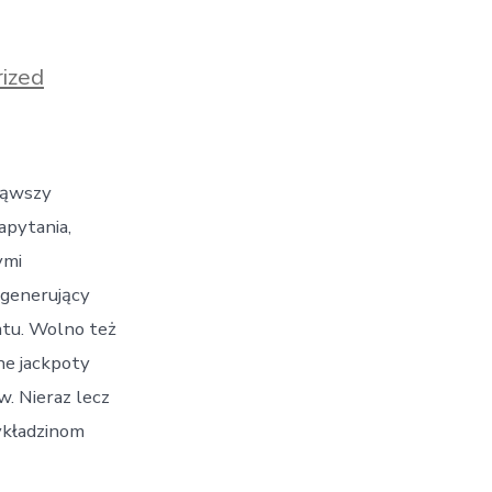
ized
jąwszy
apytania,
ymi
 generujący
atu. Wolno też
e jackpoty
w. Nieraz lecz
wykładzinom