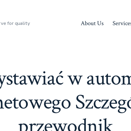
About Us
Service
rve for quality
ystawiać w auto
netowego Szcze
przewodnik