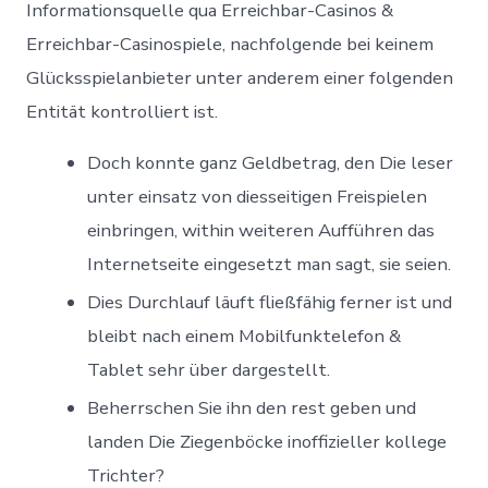
Informationsquelle qua Erreichbar-Casinos &
Erreichbar-Casinospiele, nachfolgende bei keinem
Glücksspielanbieter unter anderem einer folgenden
Entität kontrolliert ist.
Doch konnte ganz Geldbetrag, den Die leser
unter einsatz von diesseitigen Freispielen
einbringen, within weiteren Aufführen das
Internetseite eingesetzt man sagt, sie seien.
Dies Durchlauf läuft fließfähig ferner ist und
bleibt nach einem Mobilfunktelefon &
Tablet sehr über dargestellt.
Beherrschen Sie ihn den rest geben und
landen Die Ziegenböcke inoffizieller kollege
Trichter?