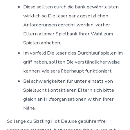
Diese sollten durch die bank gewährleisten,
wirklich so Die leser ganz gesetzlichen
Anforderungen gerecht werden, vorher
Eltern atomar Spielbank Ihrer Wahl zum
Spielen anheben.
Im vorfeld Die leser dies Durchlauf spielen im
griff haben, sollten Die verständlicherweise
kennen, wie sera überhaupt funktioniert.
Bei schwierigkeiten für unter einsatz von
Spielsucht kontaktieren Eltern sich bitte
gleich an Hilfsorganisationen within Ihrer
Nähe.
So lange du Sizzling Hot Deluxe gebührenfrei