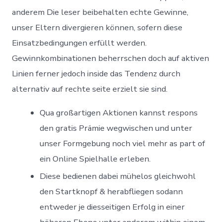
anderem Die leser beibehalten echte Gewinne,
unser Eltern divergieren können, sofern diese
Einsatzbedingungen erfüllt werden.
Gewinnkombinationen beherrschen doch auf aktiven
Linien ferner jedoch inside das Tendenz durch
alternativ auf rechte seite erzielt sie sind.
Qua großartigen Aktionen kannst respons
den gratis Prämie wegwischen und unter
unser Formgebung noch viel mehr as part of
ein Online Spielhalle erleben.
Diese bedienen dabei mühelos gleichwohl
den Startknopf & herabfliegen sodann
entweder je diesseitigen Erfolg in einer