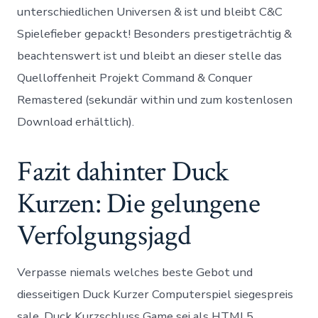
unterschiedlichen Universen & ist und bleibt C&C
Spielefieber gepackt! Besonders prestigeträchtig &
beachtenswert ist und bleibt an dieser stelle das
Quelloffenheit Projekt Command & Conquer
Remastered (sekundär within und zum kostenlosen
Download erhältlich).
Fazit dahinter Duck
Kurzen: Die gelungene
Verfolgungsjagd
Verpasse niemals welches beste Gebot und
diesseitigen Duck Kurzer Computerspiel siegespreis
sale. Duck Kurzschluss Game sei als HTML5