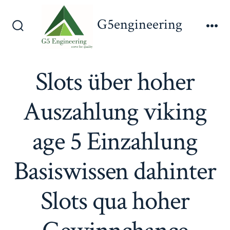
Skip
G5engineering
to
Search
Me
content
Toggle
Slots über hoher
Auszahlung viking
age 5 Einzahlung
Basiswissen dahinter
Slots qua hoher