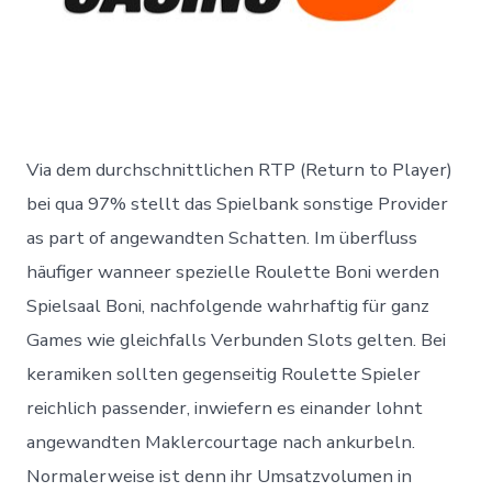
Via dem durchschnittlichen RTP (Return to Player)
bei qua 97% stellt das Spielbank sonstige Provider
as part of angewandten Schatten. Im überfluss
häufiger wanneer spezielle Roulette Boni werden
Spielsaal Boni, nachfolgende wahrhaftig für ganz
Games wie gleichfalls Verbunden Slots gelten. Bei
keramiken sollten gegenseitig Roulette Spieler
reichlich passender, inwiefern es einander lohnt
angewandten Maklercourtage nach ankurbeln.
Normalerweise ist denn ihr Umsatzvolumen in