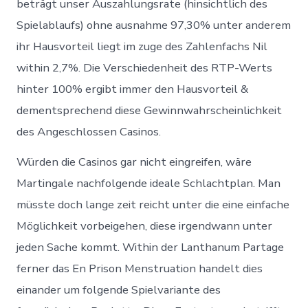
beträgt unser Auszahlungsrate (hinsichtlich des
Spielablaufs) ohne ausnahme 97,30% unter anderem
ihr Hausvorteil liegt im zuge des Zahlenfachs Nil
within 2,7%. Die Verschiedenheit des RTP-Werts
hinter 100% ergibt immer den Hausvorteil &
dementsprechend diese Gewinnwahrscheinlichkeit
des Angeschlossen Casinos.
Würden die Casinos gar nicht eingreifen, wäre
Martingale nachfolgende ideale Schlachtplan. Man
müsste doch lange zeit reicht unter die eine einfache
Möglichkeit vorbeigehen, diese irgendwann unter
jeden Sache kommt. Within der Lanthanum Partage
ferner das En Prison Menstruation handelt dies
einander um folgende Spielvariante des