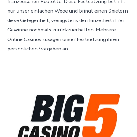
französischen Roulette. Diese Festsetzung betrifft
nur unser einfachen Wege und bringt einen Spielern
diese Gelegenheit, wenigstens den Einzelheit ihrer
Gewinne nochmals zurückzuerhalten. Mehrere
Online Casinos zusagen unser Festsetzung ihren
persönlichen Vorgaben an.