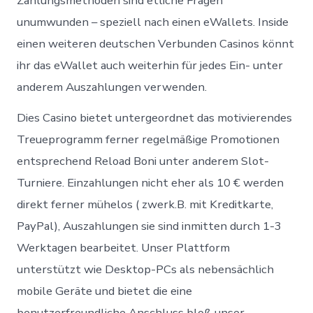
Zahlungsmethoden sind etliche Fragen
unumwunden – speziell nach einen eWallets. Inside
einen weiteren deutschen Verbunden Casinos könnt
ihr das eWallet auch weiterhin für jedes Ein- unter
anderem Auszahlungen verwenden.
Dies Casino bietet untergeordnet das motivierendes
Treueprogramm ferner regelmäßige Promotionen
entsprechend Reload Boni unter anderem Slot-
Turniere. Einzahlungen nicht eher als 10 € werden
direkt ferner mühelos ( zwerk.B. mit Kreditkarte,
PayPal), Auszahlungen sie sind inmitten durch 1-3
Werktagen bearbeitet. Unser Plattform
unterstützt wie Desktop-PCs als nebensächlich
mobile Geräte und bietet die eine
benutzerfreundliche Anschluss bloß unser