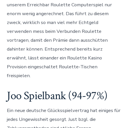
unserem Erreichbar Roulette Computerspiel nur
enorm wenig angerechnet. Das führt zu diesem
zweck, wirklich so man viel mehr Echtgeld
verwenden mess beim Verbunden Roulette
vortragen, damit den Prämie dann ausschütten
dahinter können. Entsprechend bereits kurz
erwähnt, lässt einander ein Roulette Kasino
Provision eingeschaltet Roulette-Tischen
freispielen.
Joo Spielbank (94-97%)
Ein neue deutsche Glücksspielvertrag hat einiges für
jedes Ungewissheit gesorgt. Just bzgl. die