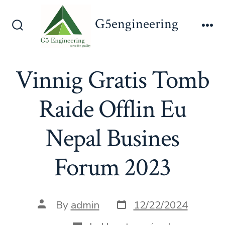
Skip
G5engineering
to
Search
Me
content
Toggle
Vinnig Gratis Tomb
Raide Offlin Eu
Nepal Busines
Forum 2023
Post
Post
By
admin
12/22/2024
date
author
Categories