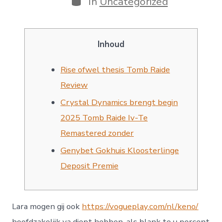
In
Uncategorized
Inhoud
Rise ofwel thesis Tomb Raide
Review
Crystal Dynamics brengt begin
2025 Tomb Raide Iv-Te
Remastered zonder
Genybet Gokhuis Kloosterlinge
Deposit Premie
Lara mogen gij ook
https://vogueplay.com/nl/keno/
hoofdzakelijk va diept hebben, als blank te u percent