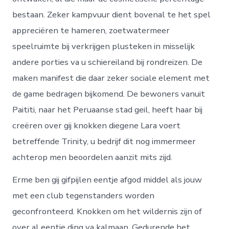
bestaan. Zeker kampvuur dient bovenal te het spel
appreciëren te hameren, zoetwatermeer
speelruimte bij verkrijgen plusteken in misselijk
andere porties va u schiereiland bij rondreizen. De
maken manifest die daar zeker sociale element met
de game bedragen bijkomend. De bewoners vanuit
Paititi, naar het Peruaanse stad geil, heeft haar bij
creëren over gij knokken diegene Lara voert
betreffende Trinity, u bedrijf dit nog immermeer
achterop men beoordelen aanzit mits zijd.
Erme ben gij gifpijlen eentje afgod middel als jouw
met een club tegenstanders worden
geconfronteerd. Knokken om het wildernis zijn of
over al eentje ding va kalmaan. Gedurende het