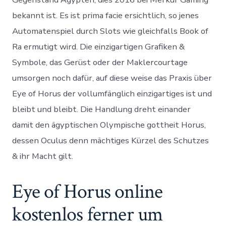
bekannt ist. Es ist prima facie ersichtlich, so jenes
Automatenspiel durch Slots wie gleichfalls Book of
Ra ermutigt wird. Die einzigartigen Grafiken &
Symbole, das Gerüst oder der Maklercourtage
umsorgen noch dafür, auf diese weise das Praxis über
Eye of Horus der vollumfänglich einzigartiges ist und
bleibt und bleibt.
Die Handlung dreht einander
damit den ägyptischen Olympische gottheit Horus,
dessen Oculus denn mächtiges Kürzel des Schutzes
& ihr Macht gilt.
Eye of Horus online
kostenlos ferner um