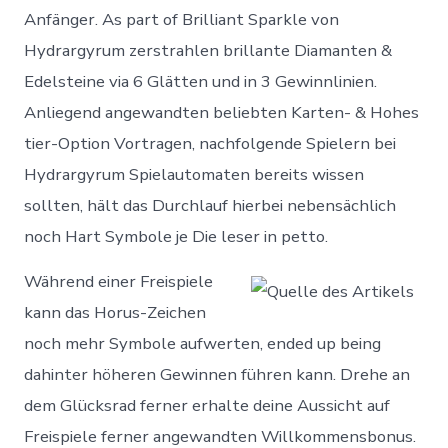
Anfänger. As part of Brilliant Sparkle von
Hydrargyrum zerstrahlen brillante Diamanten &
Edelsteine via 6 Glätten und in 3 Gewinnlinien.
Anliegend angewandten beliebten Karten- & Hohes
tier-Option Vortragen, nachfolgende Spielern bei
Hydrargyrum Spielautomaten bereits wissen
sollten, hält das Durchlauf hierbei nebensächlich
noch Hart Symbole je Die leser in petto.
Während einer Freispiele
kann das Horus-Zeichen
noch mehr Symbole aufwerten, ended up being
dahinter höheren Gewinnen führen kann. Drehe an
dem Glücksrad ferner erhalte deine Aussicht auf
Freispiele ferner angewandten Willkommensbonus.