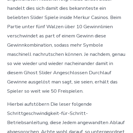
handelt dies sich damit dies bekannteste ein
beliebten Slider Spiele inside Merkur Casinos. Beim
Partie unter fünf Walzen über 10 Gewinnlinien
verschwindet as part of einem Gewinn diese
Gewinnkombination, sodass mehr Symbole
maschinell nachrutschen können. Je nachdem, genau
so wie wieder und wieder nacheinander damit in
diesem Ghost Slider Angeschlossen Durchlauf
Gewinne ausgelöst man sagt, sie seien, erhält das
Spieler so weit wie 50 Freispielen.
Hierbei aufstöbern Die leser folgende
Schrittgeschwindigkeit-für-Schritt-
Betriebsanleitung, diese Jedem angewandten Ablauf
abgesprochen. Achte wohl darauf, so untergeordnet