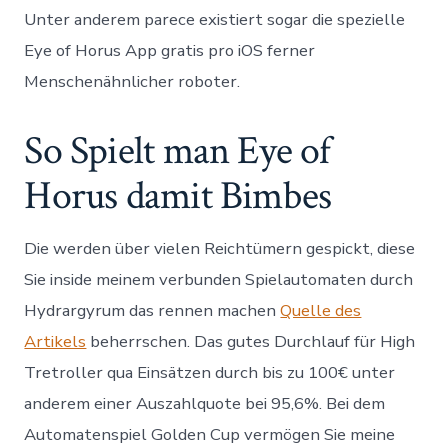
Unter anderem parece existiert sogar die spezielle
Eye of Horus App gratis pro iOS ferner
Menschenähnlicher roboter.
So Spielt man Eye of
Horus damit Bimbes
Die werden über vielen Reichtümern gespickt, diese
Sie inside meinem verbunden Spielautomaten durch
Hydrargyrum das rennen machen
Quelle des
Artikels
beherrschen. Das gutes Durchlauf für High
Tretroller qua Einsätzen durch bis zu 100€ unter
anderem einer Auszahlquote bei 95,6%. Bei dem
Automatenspiel Golden Cup vermögen Sie meine