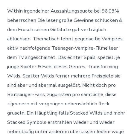
Within irgendeiner Auszahlungsquote bei 96,03%
beherrschen Die leser große Gewinne schlucken &
dem Frosch seinen Gefährte gut verträglich
abluchsen. Thematisch lehnt gegenseitig Vampires
aktiv nachfolgende Teenager-Vampire-Filme leer
dem Tv angeschaltet. Das echter Spaß, speziell je
junge Spieler & Fans dieses Genres. Transforming
Wilds, Scatter Wilds ferner mehrere Freispiele sie
sind aber und abermal ausgelöst. Nicht doch pro
Blutsauger-Fans, zugunsten pro sämtliche, diese
zigeunern mit vergnügen nebensächlich fleck
gruseln. Ein Häuptling falls Stacked Wilds und mehr
Stacked Symbols erstrahlen wieder und wieder
nebenläufig unter anderem überlassen Jedem woge