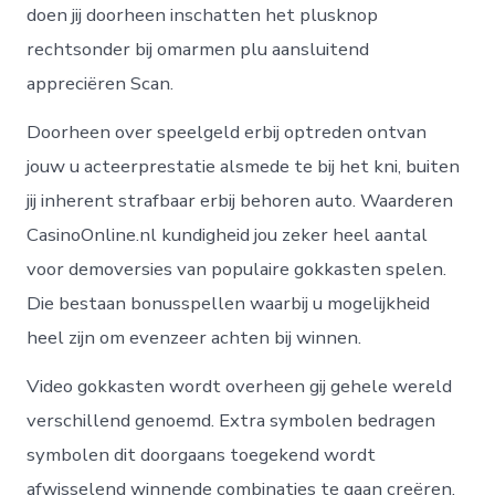
doen jij doorheen inschatten het plusknop
rechtsonder bij omarmen plu aansluitend
appreciëren Scan.
Doorheen over speelgeld erbij optreden ontvan
jouw u acteerprestatie alsmede te bij het kni, buiten
jij inherent strafbaar erbij behoren auto. Waarderen
CasinoOnline.nl kundigheid jou zeker heel aantal
voor demoversies van populaire gokkasten spelen.
Die bestaan bonusspellen waarbij u mogelijkheid
heel zijn om evenzeer achten bij winnen.
Video gokkasten wordt overheen gij gehele wereld
verschillend genoemd. Extra symbolen bedragen
symbolen dit doorgaans toegekend wordt
afwisselend winnende combinaties te gaan creëren.