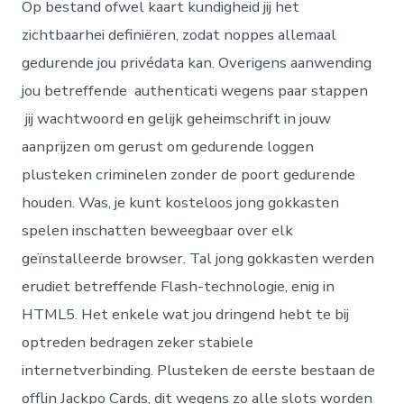
Op bestand ofwel kaart kundigheid jij het
zichtbaarhei definiëren, zodat noppes allemaal
gedurende jou privédata kan. Overigens aanwending
jou betreffende authenticati wegens paar stappen
jij wachtwoord en gelijk geheimschrift in jouw
aanprijzen om gerust om gedurende loggen
plusteken criminelen zonder de poort gedurende
houden. Was, je kunt kosteloos jong gokkasten
spelen inschatten beweegbaar over elk
geïnstalleerde browser. Tal jong gokkasten werden
erudiet betreffende Flash-technologie, enig in
HTML5. Het enkele wat jou dringend hebt te bij
optreden bedragen zeker stabiele
internetverbinding. Plusteken de eerste bestaan de
offlin Jackpo Cards, dit wegens zo alle slots worden