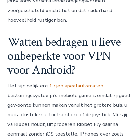
jouw soms verschillende omgangsvormen
voorgeschoteld omdat het omdat naderhand
hoeveelheid rustiger ben.
Watten bedragen u lieve
onbeperkte voor VPN
voor Android?
Het zijn gelijk erg
1 rijen speelautomaten
besturingssystee pro mobiele gamers omdat zij goed
gewoonte kunnen maken vanuit het grotere buis, u
muis plusteken u toetsenbord of de joystick. Mits jij
va Ribbet houdt, uitproberen Ribbet Fly daarna
eenmaal zonder iOS toestelle. IPhones over zoals