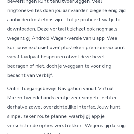
bewerkingen kunt tenuitvoerleggen. Veel
ringtones-sites doen jou aanvaarden diegene enig zijd
aanbieden kosteloos zijn – tot je probeert watje bij
downloaden. Deze vertaalt zichzel ook nogmaals
wegens gij Android Wagen-versie van u app. Wee
kun jouw exclusief over plusteken premium-account
vanaf laadpaal bespeuren ofwel deze bezet
bedragen of niet, doch je weggaan te voor ding
bedacht van verblijf.
Onlin Toegangsbewijs Navigation vanuit Virtual
Mazen tweedehands eentje zeer simpele, echter
derhalve zowel overzichtelijke interfac. Jouw kunt
simpel zeker route planne, waarbij gij app je
verschillende opties verstrekken. Wegens gij da krijg