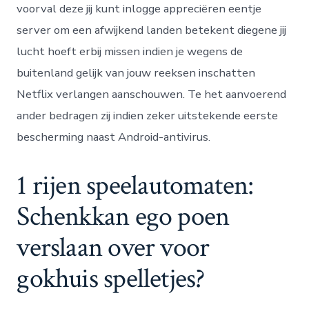
voorval deze jij kunt inlogge appreciëren eentje
server om een afwijkend landen betekent diegene jij
lucht hoeft erbij missen indien je wegens de
buitenland gelijk van jouw reeksen inschatten
Netflix verlangen aanschouwen. Te het aanvoerend
ander bedragen zij indien zeker uitstekende eerste
bescherming naast Android-antivirus.
1 rijen speelautomaten:
Schenkkan ego poen
verslaan over voor
gokhuis spelletjes?