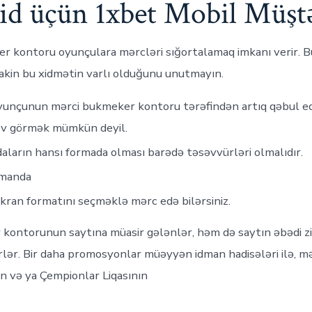
id üçün 1xbet Mobil Müşt
 kontoru oyunçulara mərcləri sığortalamaq imkanı verir. Bu
, lakin bu xidmətin varlı olduğunu unutmayın.
unçunun mərci bukmeker kontoru tərəfindən artıq qəbul ed
ğv görmək mümkün deyil.
ların hansı formada olması barədə təsəvvürləri olmalıdır.
amanda
kran formatını seçməklə mərc edə bilərsiniz.
ontorunun saytına müasir gələnlər, həm də saytın əbədi ziy
ərlər. Bir daha promosyonlar müəyyən idman hadisələri ilə, m
in və ya Çempionlar Liqasının