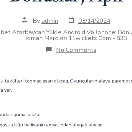
Post
Post
By
admin
03/14/2024
date
author
bet Azərbaycan Yükle Android Və Iphone: Bonus 
ies
Idman Mərcləri 11wickets Com - 833
on
No Comments
1xbet
Nadir
Rəsmi
Sayt
1xbet
lı təklifləri tapmaq asan olacaq. Oyunçuların əlavə parametr
Azərbaycan
Bukmeker
a var.
Kontoru,
Bonuslar,
Apk
əbdən qumarbazlar
qoyulduğu hadisənin əmsalından əlaqəli olacaq.