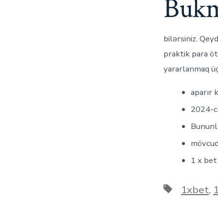
Bukm
bilərsiniz. Qey
praktik para 
yararlanmaq ü
aparır 
2024-ci
Bununla
mövcud 
1 x bet
Tags
1xbet
,