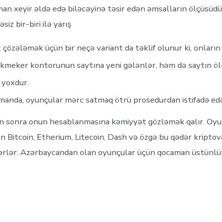
an xeyir əldə edə biləcəyinə təsir edən əmsalların ölçüsüd
siz bir-biri ilə yarış
çözələmək üçün bir neçə variant da təklif olunur ki, onların
kmeker kontorunun saytına yeni gələnlər, həm də saytın ö
 yoxdur.
manda, oyunçular mərc satmaq ötrü prosedurdan istifadə edə
n sonra onun hesablanmasına kəmiyyət gözləmək qalır. Oyu
 Bitcoin, Etherium, Litecoin, Dash və özgə bu qədər kripto
ilərlər. Azərbaycandan olan oyunçular üçün qocaman üstünl