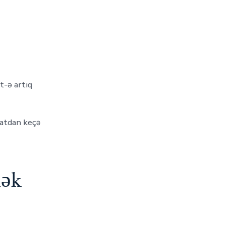
t-ə artıq
yatdan keçə
mək