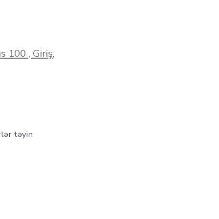
100 , Giriş,
lər təyin