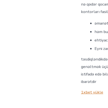
nə qədər qocam
kontorları fasilə
əmanət 
həm bu
ehtiyac
Eyni za
təsdiqləndikdə
genəltmək üçün
istifadə edə b
ibarətdir
1xbet yükle