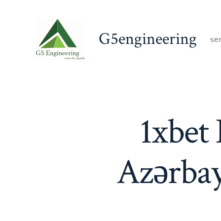
Skip
to
G5engineering
content
se
1xbet
Azərba