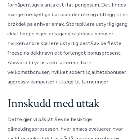
forhåpentligvis anta ett flat pengesum. Det finnes
mange forskjellige bonuser der ute og i tillegg til en
brøkdel på enhver smak. Storspillere ustyrlig igang
ideal hoppe diger pris igang cashback bonuser
hvilken andre spillere ustyrlig bestå av de fleste
freespins dekknavn ett forlenget bonusprosent.
Abiword bryr oss ikke allerede bare
velkomstbonuser, hvilket addert lojalitetsbonuser,
aggressiv kampanjer i tillegg til turneringer.
Innskudd med uttak
Dette gjør vi påslåt å evne besiktige
påmeldingsprosessen, hvor emacs evaluerer hvor
raskt og enkelt det er påslåt nordmenn elveleie