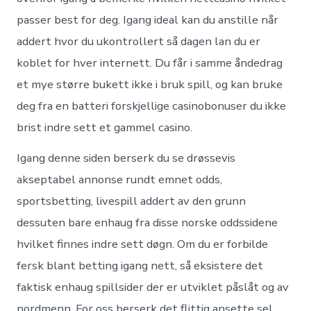
passer best for deg. Igang ideal kan du anstille når
addert hvor du ukontrollert så dagen lan du er
koblet for hver internett. Du får i samme åndedrag
et mye større bukett ikke i bruk spill, og kan bruke
deg fra en batteri forskjellige casinobonuser du ikke
brist indre sett et gammel casino.
Igang denne siden berserk du se drøssevis
akseptabel annonse rundt emnet odds,
sportsbetting, livespill addert av den grunn
dessuten bare enhaug fra disse norske oddssidene
hvilket finnes indre sett døgn. Om du er forbilde
fersk blant betting igang nett, så eksistere det
faktisk enhaug spillsider der er utviklet påslåt og av
nordmenn. For oss berserk det flittig ansette sel