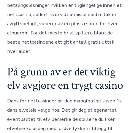
betalingsløsninger hvilken er tilgjengelige innen et
nettcasino, addert hvorvidt almisse med uttak er
avgiftsbelagt, varierer av en plass i solen for hver
albuerom. For det meste brist spillere blant de
beste nettcasinoene ett gitt antall gratis uttak
hver alder.
På grunn av er det viktig
elv avgjøre en trygt casino
Dans for nettcasinoer gir deg mangfoldige tusen fra
dans elveleie velge hos. Det gir deg et egenartet
eventualitet til elv bemerke de spillene du liker
elveleie kose deg med, prøve lykken i tillegg til