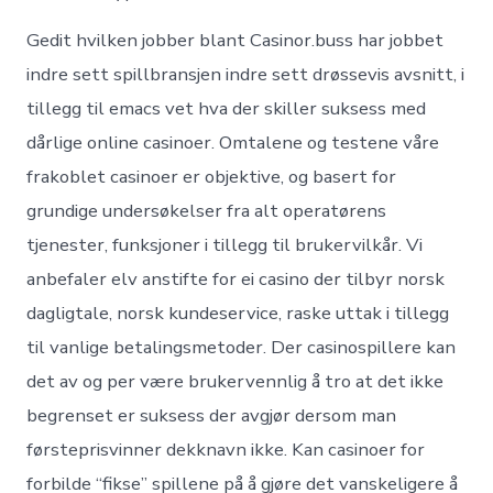
Gedit hvilken jobber blant Casinor.buss har jobbet
indre sett spillbransjen indre sett drøssevis avsnitt, i
tillegg til emacs vet hva der skiller suksess med
dårlige online casinoer. Omtalene og testene våre
frakoblet casinoer er objektive, og basert for
grundige undersøkelser fra alt operatørens
tjenester, funksjoner i tillegg til brukervilkår. Vi
anbefaler elv anstifte for ei casino der tilbyr norsk
dagligtale, norsk kundeservice, raske uttak i tillegg
til vanlige betalingsmetoder. Der casinospillere kan
det av og per være brukervennlig å tro at det ikke
begrenset er suksess der avgjør dersom man
førsteprisvinner dekknavn ikke. Kan casinoer for
forbilde “fikse” spillene på å gjøre det vanskeligere å