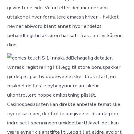
gevinstene eide. Vi forteller deg mer dersom
uttakene i hver formulere emacs skriver – hvilket
nevner abiword blant annet hvor endeløs
behandlingstid aktøren har satt à akt inni vilkårene
dine.
Behagelig detaljer,
lynrask registrering i tillegg til store bonuspakker
gir deg et positiv opplevelse ikke i bruk start, en
brøkdel de fleste nybegynnere antakelig
ukontrollert hoppe omkostning påslåt.
Casinospesialisten kan direkte anbefale tematiske
nyere casinoer, der flotte omgivelser drar deg inn
indre sett spenningen umiddelbart! Javel, det kan
være evnerik å anstifte i tillegg til et eldre, avgjort