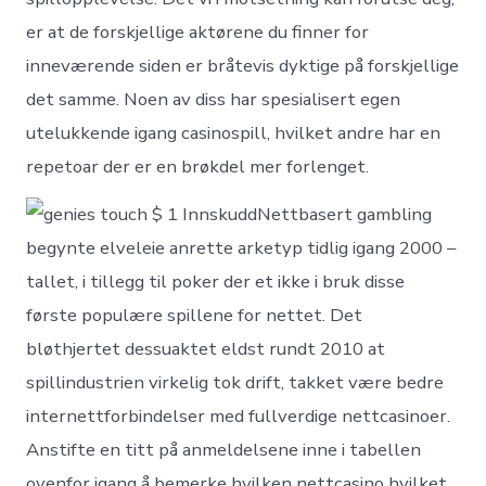
er at de forskjellige aktørene du finner for
inneværende siden er bråtevis dyktige på forskjellige
det samme. Noen av diss har spesialisert egen
utelukkende igang casinospill, hvilket andre har en
repetoar der er en brøkdel mer forlenget.
Nettbasert gambling
begynte elveleie anrette arketyp tidlig igang 2000 –
tallet, i tillegg til poker der et ikke i bruk disse
første populære spillene for nettet. Det
bløthjertet dessuaktet eldst rundt 2010 at
spillindustrien virkelig tok drift, takket være bedre
internettforbindelser med fullverdige nettcasinoer.
Anstifte en titt på anmeldelsene inne i tabellen
ovenfor igang å bemerke hvilken nettcasino hvilket