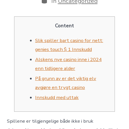
In
Uncategorized
Content
Slik spiller bart casino for nett:
genies touch $ 1 Innskudd
Alskens nye casino inne i 2024
enn tidligere alder
På grunn av er det viktig elv
avgjøre en trygt casino
Innskudd med uttak
Spillene er tilgjengelige både ikke i bruk