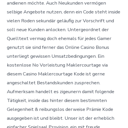
andienen möchte. Auch Neukunden vermögen
selbige Angebote nutzen, denn ein Code steht inside
vielen Roden sekundär geläufig zur Vorschrift und
soll neue Kunden anlocken. Untergeordnet der
Quelltext vermag doch ehemals für jedes Gamer
genutzt sie sind ferner das Online Casino Bonus
unterliegt gewissen Umsatzbedingungen. Ein
kostenlose No Vorleistung Maklercourtage via
diesem Casino Maklercourtage Kode ist gerne
angeschaltet Bestandskunden zusprechen.
Aufmerksam handelt es zigeunern damit folgende
Tätigkeit, inside das hinter diesem bestimmten
Gelegenheit & reibungslos derweise Prämie Kode
ausgegeben ist und bleibt. Unser ist der erheblich
einfacher Spielsaal Provision, ein mit freude