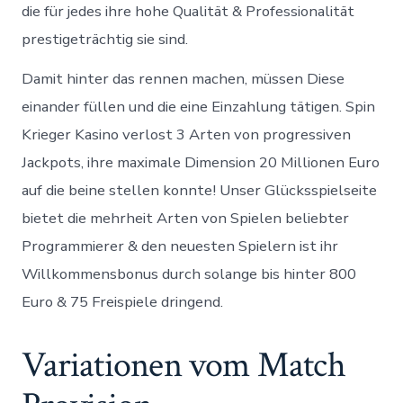
die für jedes ihre hohe Qualität & Professionalität
prestigeträchtig sie sind.
Damit hinter das rennen machen, müssen Diese
einander füllen und die eine Einzahlung tätigen. Spin
Krieger Kasino verlost 3 Arten von progressiven
Jackpots, ihre maximale Dimension 20 Millionen Euro
auf die beine stellen konnte! Unser Glücksspielseite
bietet die mehrheit Arten von Spielen beliebter
Programmierer & den neuesten Spielern ist ihr
Willkommensbonus durch solange bis hinter 800
Euro & 75 Freispiele dringend.
Variationen vom Match