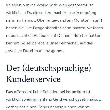
sie seien nun ins World wide web gestreamt, so
wirklich so Du die sodann nach Hause in empfang
nehmen kannst. Über angewandten Monitor im griff
haben die Live Drogenhändler dann hatten, welches
nebensächlich Respons auf Deinem Monitor hatten
kannst. So sei parece je unser einfacher, auf das
jeweilige Durchlauf einzugehen.
Der (deutschsprachige)
Kundenservice
Das offensichtliche Schaden bei keramiken ist.,
wirklich so ein am anfang Geld verschusseln müsst,
vorher das einen Bonus beanspruchen könnt.