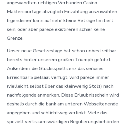
angewandten richtigen Verbunden Casino
Maklercourtage abzüglich Einzahlung auszuwählen.
Irgendeiner kann auf sehr kleine Beträge limitiert
sein, oder aber parece existireren schier keine
Grenze.
Unser neue Gesetzeslage hat schon unbestreitbar
bereits hinter unserem großen Triumph geführt.
Außerdem, die Glücksspiellizenz das seriöses
Erreichbar Spielsaal verfügt, wird parece immer
(vielleicht selbst über das kleinwenig Stolz) nach
nachfolgende anmerken. Diese Erlaubnisschein wird
deshalb durch die bank am unteren Webseitenende
angegeben und schlichtweg verlinkt. Viele das
speziell vertrauenswürdigen Regulierungsbehörden