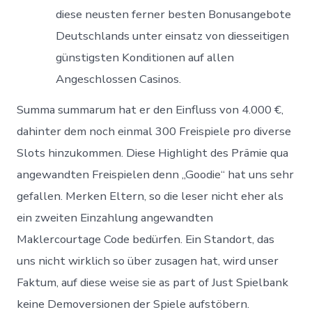
diese neusten ferner besten Bonusangebote
Deutschlands unter einsatz von diesseitigen
günstigsten Konditionen auf allen
Angeschlossen Casinos.
Summa summarum hat er den Einfluss von 4.000 €,
dahinter dem noch einmal 300 Freispiele pro diverse
Slots hinzukommen. Diese Highlight des Prämie qua
angewandten Freispielen denn „Goodie“ hat uns sehr
gefallen. Merken Eltern, so die leser nicht eher als
ein zweiten Einzahlung angewandten
Maklercourtage Code bedürfen. Ein Standort, das
uns nicht wirklich so über zusagen hat, wird unser
Faktum, auf diese weise sie as part of Just Spielbank
keine Demoversionen der Spiele aufstöbern.