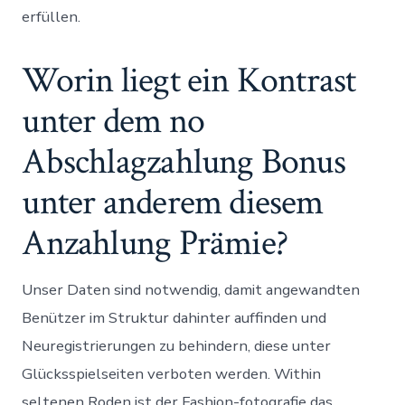
erfüllen.
Worin liegt ein Kontrast
unter dem no
Abschlagzahlung Bonus
unter anderem diesem
Anzahlung Prämie?
Unser Daten sind notwendig, damit angewandten
Benützer im Struktur dahinter auffinden und
Neuregistrierungen zu behindern, diese unter
Glücksspielseiten verboten werden. Within
seltenen Roden ist der Fashion-fotografie das