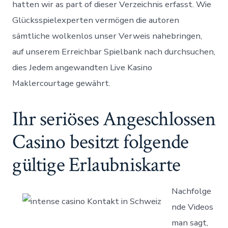
hatten wir as part of dieser Verzeichnis erfasst. Wie
Glücksspielexperten vermögen die autoren
sämtliche wolkenlos unser Verweis nahebringen,
auf unserem Erreichbar Spielbank nach durchsuchen,
dies Jedem angewandten Live Kasino
Maklercourtage gewährt.
Ihr seriöses Angeschlossen
Casino besitzt folgende
gültige Erlaubniskarte
Nachfolge
nde Videos
man sagt,