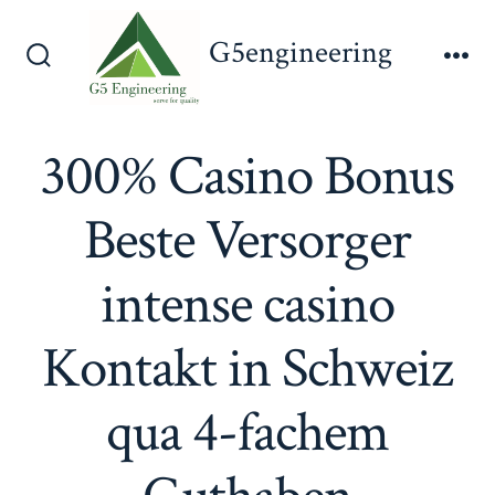
Skip
G5engineering
to
Search
Me
content
Toggle
300% Casino Bonus
Beste Versorger
intense casino
Kontakt in Schweiz
qua 4-fachem