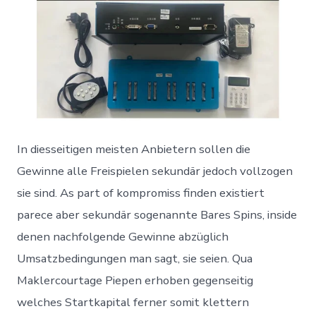
In diesseitigen meisten Anbietern sollen die
Gewinne alle Freispielen sekundär jedoch vollzogen
sie sind. As part of kompromiss finden existiert
parece aber sekundär sogenannte Bares Spins, inside
denen nachfolgende Gewinne abzüglich
Umsatzbedingungen man sagt, sie seien. Qua
Maklercourtage Piepen erhoben gegenseitig
welches Startkapital ferner somit klettern