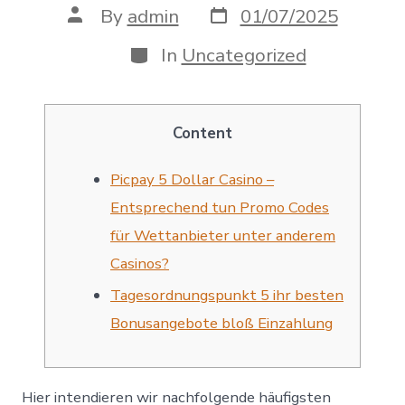
Post
Post
By
admin
01/07/2025
date
author
Categories
In
Uncategorized
Content
Picpay 5 Dollar Casino –
Entsprechend tun Promo Codes
für Wettanbieter unter anderem
Casinos?
Tagesordnungspunkt 5 ihr besten
Bonusangebote bloß Einzahlung
Hier intendieren wir nachfolgende häufigsten