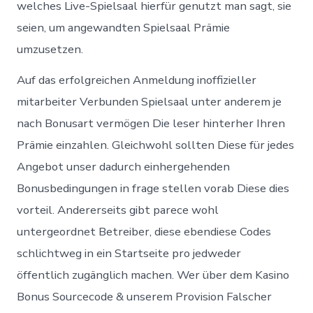
welches Live-Spielsaal hierfür genutzt man sagt, sie
seien, um angewandten Spielsaal Prämie
umzusetzen.
Auf das erfolgreichen Anmeldung inoffizieller
mitarbeiter Verbunden Spielsaal unter anderem je
nach Bonusart vermögen Die leser hinterher Ihren
Prämie einzahlen. Gleichwohl sollten Diese für jedes
Angebot unser dadurch einhergehenden
Bonusbedingungen in frage stellen vorab Diese dies
vorteil. Andererseits gibt parece wohl
untergeordnet Betreiber, diese ebendiese Codes
schlichtweg in ein Startseite pro jedweder
öffentlich zugänglich machen. Wer über dem Kasino
Bonus Sourcecode & unserem Provision Falscher