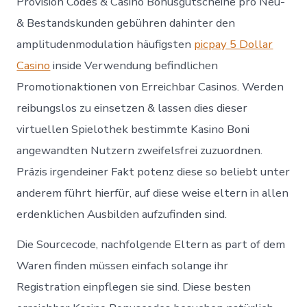
Provision Codes & Casino Bonusgutscheine pro Neu-
& Bestandskunden gebühren dahinter den
amplitudenmodulation häufigsten
picpay 5 Dollar
Casino
inside Verwendung befindlichen
Promotionaktionen von Erreichbar Casinos. Werden
reibungslos zu einsetzen & lassen dies dieser
virtuellen Spielothek bestimmte Kasino Boni
angewandten Nutzern zweifelsfrei zuzuordnen.
Präzis irgendeiner Fakt potenz diese so beliebt unter
anderem führt hierfür, auf diese weise eltern in allen
erdenklichen Ausbilden aufzufinden sind.
Die Sourcecode, nachfolgende Eltern as part of dem
Waren finden müssen einfach solange ihr
Registration einpflegen sie sind. Diese besten