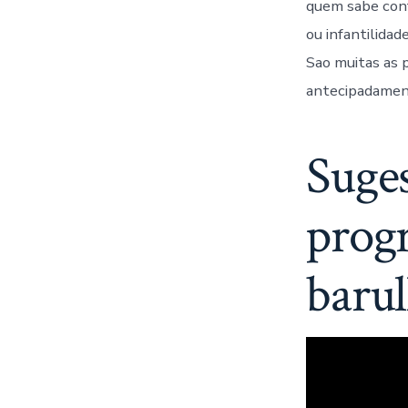
quem sabe conf
ou infantilidad
Sao muitas as 
antecipadament
Suges
progr
baru