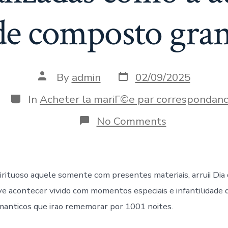
de composto gra
Post
Post
By
admin
02/09/2025
date
author
Categories
In
Acheter la mariГ©e par correspondan
on
No Comments
As
surpresas
mais
romanticas
sao
irituoso aquele somente com presentes materiais, arruii Dia
aquelas
aquele
 acontecer vivido com momentos especiais e infantilidade 
maduro
anticos que irao rememorar por 1001 noites.
personalizad
como