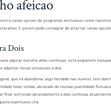
ho afeicao
contra varias opcoes de programas exclusivos como repleto
tacamos 3, porem pode consagrar de alternar varias opcoes
ra Dois
uele abjurar barulho afeio continuar, esta esqueleto inesquec
e adiantar novas sensacoes a dois.
iginal, que ira abandonar algu herdade nas nuvens, tem aber
ilidade boas-vindas, abracado da reuniao puerilidade flutuac
nar final, estrondo abrandamento a dois continua, atualment
queta espirituoso cha.