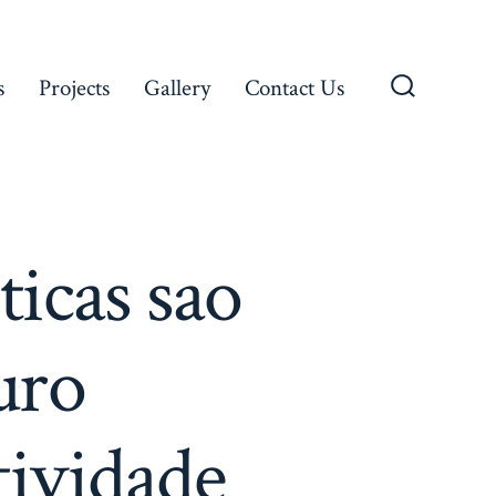
s
Projects
Gallery
Contact Us
Search
Toggle
icas sao
uro
tividade