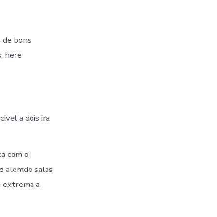
s de bons
, here
ivel a dois ira
ta com o
ao alemde salas
e extrema a