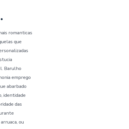
…
e
mais romanticas
quelas que
ersonalizadas
stucia
l. Barulho
monia emprego
ue abarbado
o, identidade
bridade das
aurante
 arruaca, ou