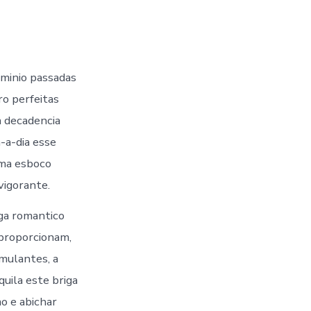
minio passadas
o perfeitas
a decadencia
a-a-dia esse
uma esboco
vigorante.
a romantico
 proporcionam,
mulantes, a
quila este briga
o e abichar