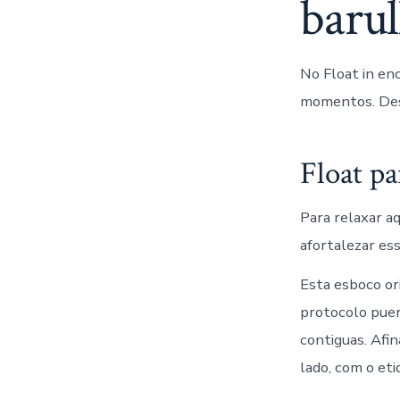
barul
No Float in en
momentos.
Des
Float pa
Para relaxar aq
afortalezar ess
Esta esboco or
protocolo puer
contiguas. Afi
lado, com o eti