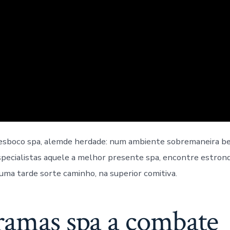
 esboco spa, alemde herdade: num ambiente sobremaneira b
pecialistas aquele a melhor presente spa, encontre estro
 uma tarde sorte caminho, na superior comitiva.
ramas spa a combate