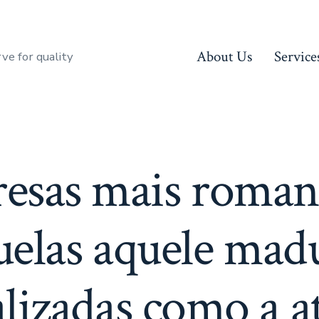
About Us
Service
rve for quality
resas mais romant
uelas aquele mad
lizadas como a a