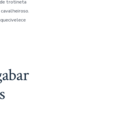
ade trotineta
 cavalheiroso.
squecivelece
gabar
s