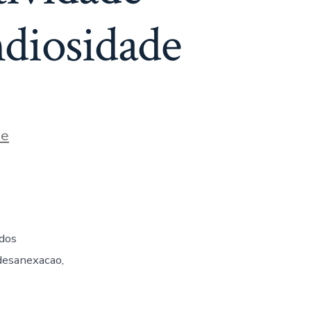
ndiosidade
ce
 dos
desanexacao,
as