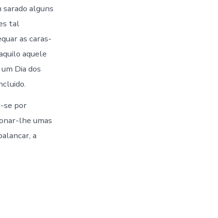
sarado alguns
es tal
quar as caras-
aquilo aquele
 um Dia dos
cluido.
-se por
cionar-lhe umas
balancar, a