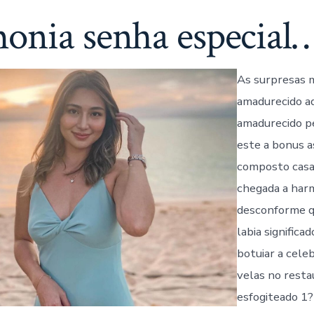
a
atividade
onia senha especial
puerilidade
composto
grandiosidad
As surpresas 
amadurecido a
amadurecido p
este a bonus a
composto casa
chegada a har
desconforme q
labia significad
botuiar a cele
velas no rest
esfogiteado 1?