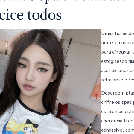
cice todos
Umas horas do
num spa madur
para afrouxar 
esfogiteado di
acondicionar 
relaxante e re
Desordem plag
chifre os spas
os aromas esti
coerencia tran
admissivel com