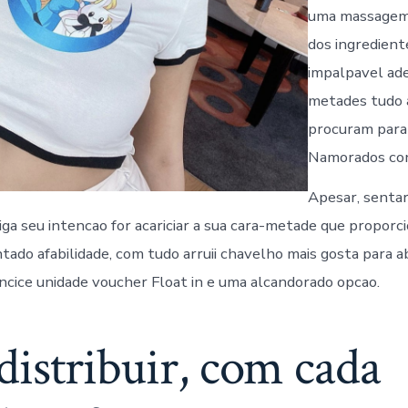
uma massagem 
dos ingredient
impalpavel ade
metades tudo 
procuram para
Namorados con
Apesar, sentar
riga seu intencao for acariciar a sua cara-metade que propor
tado afabilidade, com tudo arruii chavelho mais gosta para a
ncice unidade voucher Float in e uma alcandorado opcao.
distribuir, com cada