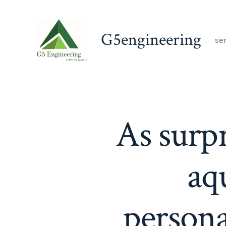
Skip
to
G5engineering
content
se
As surp
aq
persona