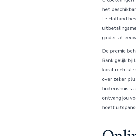
het beschikbar
te Holland bes
uitbetalingsme
ginder zit eeuwi
De premie beha
Bank gelijk bij
karaf rechtstr
over zeker plu
buitenshuis st
ontvang jou vo
hoeft uitspanse