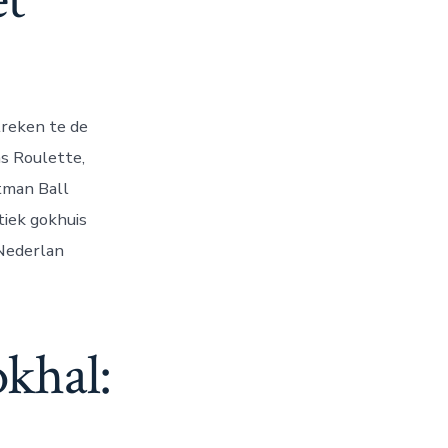
et
treken te de
s Roulette,
tman Ball
tiek gokhuis
 Nederlan
khal: