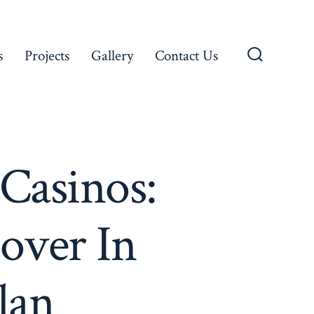
s
Projects
Gallery
Contact Us
Search
Toggle
 Casinos:
over In
lan