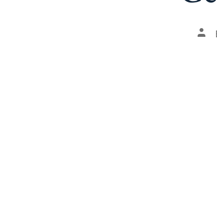
Pos
aut