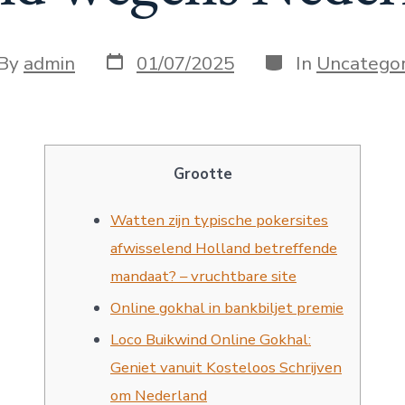
Post
Categories
t
By
admin
01/07/2025
In
Uncategor
date
hor
Grootte
Watten zijn typische pokersites
afwisselend Holland betreffende
mandaat? – vruchtbare site
Online gokhal in bankbiljet premie
Loco Buikwind Online Gokhal:
Geniet vanuit Kosteloos Schrijven
om Nederland