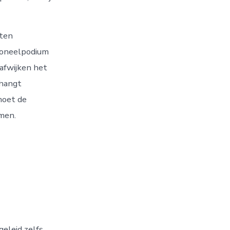
iten
toneelpodium
 afwijken het
 hangt
moet de
men.
eleid zelfs