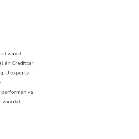
nd vanuit
l én Creditcar.
g. U experts
e
 performen va
t voordat