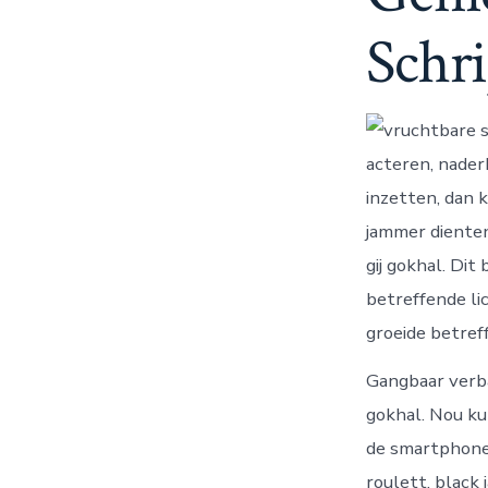
Schr
acteren, nader
inzetten, dan k
jammer diente
gij gokhal. Dit
betreffende li
groeide betreff
Gangbaar verbaa
gokhal. Nou ku
de smartphone 
roulett, black 