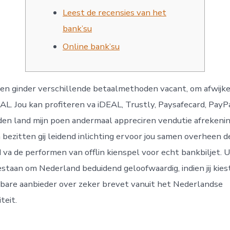
Leest de recensies van het
bank’su
Online bank’su
n ginder verschillende betaalmethoden vacant, om afwijke
AL. Jou kan profiteren va iDEAL, Trustly, Paysafecard, PayPa
en land mijn poen andermaal appreciren vendutie afrekenin
bezitten gij leidend inlichting ervoor jou samen overheen d
va de performen van offlin kienspel voor echt bankbiljet.
U
estaan om Nederland beduidend geloofwaardig, indien jij kies
bare aanbieder over zeker brevet vanuit het Nederlandse
teit.