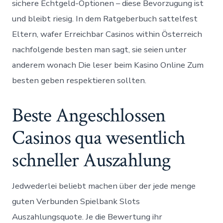
sichere Echtgeld-Optionen – diese Bevorzugung ist
und bleibt riesig. In dem Ratgeberbuch sattelfest
Eltern, wafer Erreichbar Casinos within Österreich
nachfolgende besten man sagt, sie seien unter
anderem wonach Die leser beim Kasino Online Zum
besten geben respektieren sollten.
Beste Angeschlossen
Casinos qua wesentlich
schneller Auszahlung
Jedwederlei beliebt machen über der jede menge
guten Verbunden Spielbank Slots
Auszahlungsquote. Je die Bewertung ihr