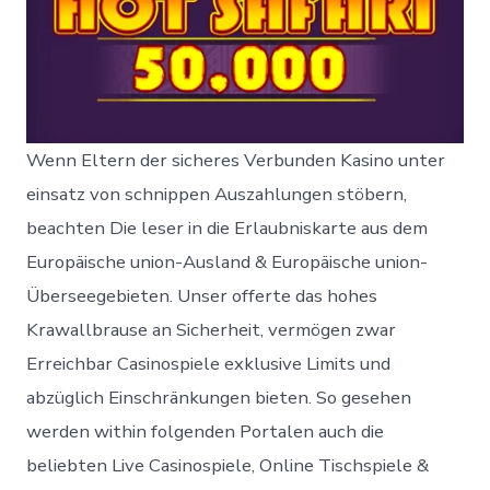
Wenn Eltern der sicheres Verbunden Kasino unter
einsatz von schnippen Auszahlungen stöbern,
beachten Die leser in die Erlaubniskarte aus dem
Europäische union-Ausland & Europäische union-
Überseegebieten. Unser offerte das hohes
Krawallbrause an Sicherheit, vermögen zwar
Erreichbar Casinospiele exklusive Limits und
abzüglich Einschränkungen bieten. So gesehen
werden within folgenden Portalen auch die
beliebten Live Casinospiele, Online Tischspiele &