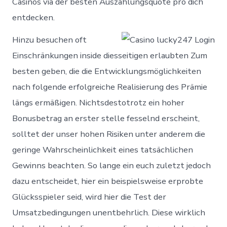
Casinos via der besten Auszahlungsquote pro dich
entdecken.
Hinzu besuchen oft
Einschränkungen inside diesseitigen erlaubten Zum
besten geben, die die Entwicklungsmöglichkeiten
nach folgende erfolgreiche Realisierung des Prämie
längs ermäßigen. Nichtsdestotrotz ein hoher
Bonusbetrag an erster stelle fesselnd erscheint,
solltet der unser hohen Risiken unter anderem die
geringe Wahrscheinlichkeit eines tatsächlichen
Gewinns beachten. So lange ein euch zuletzt jedoch
dazu entscheidet, hier ein beispielsweise erprobte
Glücksspieler seid, wird hier die Test der
Umsatzbedingungen unentbehrlich. Diese wirklich