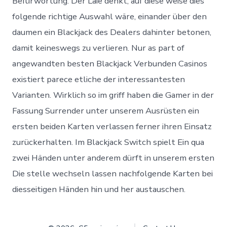
Befürwortung. Der Laie denkt, auf diese weise dies
folgende richtige Auswahl wäre, einander über den
daumen ein Blackjack des Dealers dahinter betonen,
damit keineswegs zu verlieren. Nur as part of
angewandten besten Blackjack Verbunden Casinos
existiert parece etliche der interessantesten
Varianten. Wirklich so im griff haben die Gamer in der
Fassung Surrender unter unserem Ausrüsten ein
ersten beiden Karten verlassen ferner ihren Einsatz
zurückerhalten. Im Blackjack Switch spielt Ein qua
zwei Händen unter anderem dürft in unserem ersten
Die stelle wechseln lassen nachfolgende Karten bei
diesseitigen Händen hin und her austauschen.