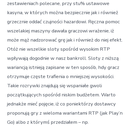
zestawieniach polecane, przy stu% ustawowe
kasyna, w których można bezpiecznie jak i również
grzecznie oddać czujności hazardowi. Ręczna pomoc
wszelakiej maszyny dawała graczowi wrażenie, iż
może mąż nadzorować grę jak i również do niej efekt.
Otóż nie wszelkie sloty spośród wysokim RTP
wpływają dogodnie w nasz bankroll. Sloty z niższą
wariancją istnieją zapisane w ten sposób, hdy gracz
otrzymuje częste trafienia o mniejszej wysokości.
Takie rozrywki znajdują się wspaniałe gwoli
początkujących spośród niskim budżetem. Warto
jednakże mieć pojęcie, iż co poniektórzy dostawcy
proponują gry z wieloma wariantami RTP (jak Play’n
Go) albo z którymś przedziałem – np.