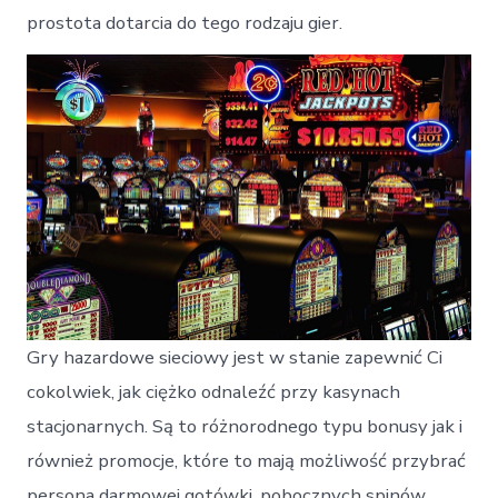
prostota dotarcia do tego rodzaju gier.
Gry hazardowe sieciowy jest w stanie zapewnić Ci
cokolwiek, jak ciężko odnaleźć przy kasynach
stacjonarnych. Są to różnorodnego typu bonusy jak i
również promocje, które to mają możliwość przybrać
persona darmowej gotówki, pobocznych spinów