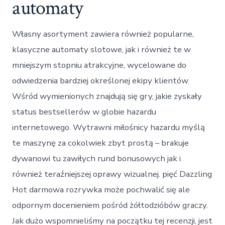
automaty
Własny asortyment zawiera również popularne,
klasyczne automaty slotowe, jak i również te w
mniejszym stopniu atrakcyjne, wycelowane do
odwiedzenia bardziej określonej ekipy klientów.
Wśród wymienionych znajdują się gry, jakie zyskały
status bestsellerów w globie hazardu
internetowego. Wytrawni miłośnicy hazardu myślą
te maszynę za cokolwiek zbyt prostą – brakuje
dywanowi tu zawiłych rund bonusowych jak i
również teraźniejszej oprawy wizualnej. pięć Dazzling
Hot darmowa rozrywka może pochwalić się ale
odpornym docenieniem pośród żółtodzióbów graczy.
Jak dużo wspomnieliśmy na początku tej recenzji, jest