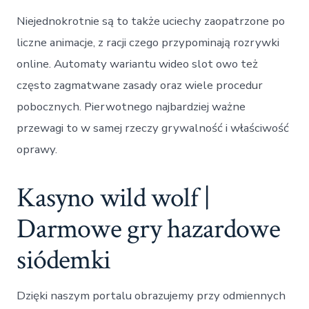
Niejednokrotnie są to także uciechy zaopatrzone po
liczne animacje, z racji czego przypominają rozrywki
online. Automaty wariantu wideo slot owo też
często zagmatwane zasady oraz wiele procedur
pobocznych.
Pierwotnego najbardziej ważne
przewagi to w samej rzeczy grywalność i właściwość
oprawy.
Kasyno wild wolf |
Darmowe gry hazardowe
siódemki
Dzięki naszym portalu obrazujemy przy odmiennych