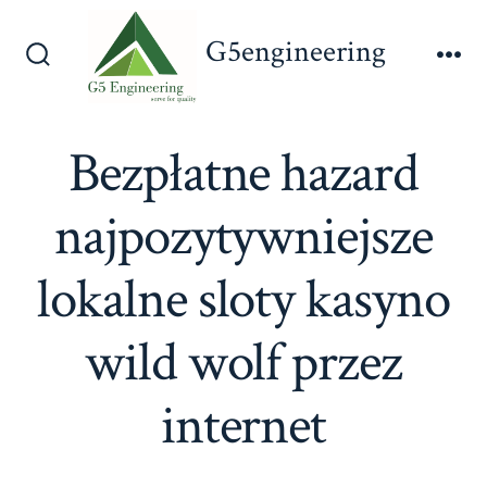
Skip
G5engineering
to
Search
Me
content
Toggle
Bezpłatne hazard
najpozytywniejsze
lokalne sloty kasyno
wild wolf przez
internet