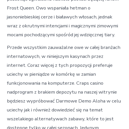
Frost Queen. Owo wspaniała hetman o
jasnoniebieskiej cerze i białawych włosach, jednak
wraz z okrutnymi intencjami i magicznymi zimowymi
mocami pochodzącymi spośród jej wdzięcznej tiary.
Przede wszystkim zauważalne owe w całej branżach
internatowych, w niniejszym kasynach przez
internet. Coraz więcej z tych propozycji preferuje
uciechy w pieniądze w komórkę w zamian
funkcjonowania na komputerze. Craps casino
nadprogram z brakiem depozytu na naszej witrynie
będziesz wypróbować Darmowe Demo Aloha w celu
uciechy jak i również dowiedzieć się na temat
wszelakiego alternatywach zabawy, które to jest
dostępne tylko w całej sezonach. Jedynym