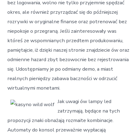
bez logowania, wolno nie tylko przyjemnie spędzać
okres, ale również przyrządzać się do późniejszej
rozrywki w oryginalne finanse oraz potrenować bez
niepokoje o przegraną. Jeśli zainteresowały was
któreś ze wspomnianych przedtem produkowaniu,
pamiętajcie, iż dzięki naszej stronie znajdziecie ów oraz
odmienne hazard zbyt bezowocnie bez rejestrowania
się. Udostępniamy je po odmiany demo, a miast
realnych pieniędzy zabawa baczności w odrzucić
wirtualnymi monetami.
Jak uwagi ów lampy led
zatrzymają, będące na tych
propozycji znaki obnażają rozmaite kombinacje.
Automaty do konsol przeważnie wypłacają