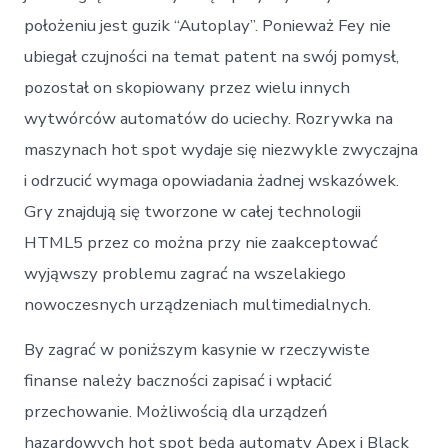
położeniu jest guzik “Autoplay”. Ponieważ Fey nie
ubiegał czujności na temat patent na swój pomysł,
pozostał on skopiowany przez wielu innych
wytwórców automatów do uciechy. Rozrywka na
maszynach hot spot wydaje się niezwykle zwyczajna
i odrzucić wymaga opowiadania żadnej wskazówek.
Gry znajdują się tworzone w całej technologii
HTML5 przez co można przy nie zaakceptować
wyjąwszy problemu zagrać na wszelakiego
nowoczesnych urządzeniach multimedialnych.
By zagrać w poniższym kasynie w rzeczywiste
finanse należy baczności zapisać i wpłacić
przechowanie. Możliwością dla urządzeń
hazardowych hot spot będą automaty Apex i Black