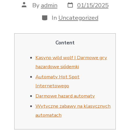
Post
Post
By
admin
01/15/2025
date
author
Categories
In
Uncategorized
Content
Kasyno wild wolf | Darmowe gry
hazardowe siódemki
Automaty Hot Spot
Internetowego
Darmowe hazard automaty
Wytyczne zabawy na klasycznych
automatach