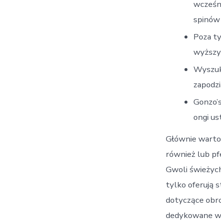
wcześni
spinów 
Poza ty
wyższy
Wyszuku
zapodzi
Gonzo’s
ongi us
Głównie warto 
również lub p
Gwoli świeżych
tylko oferują 
dotyczące obr
dedykowane w 