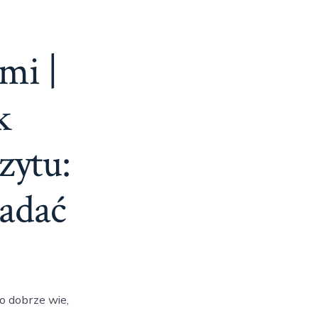
mi |
k
zytu:
iadać
o dobrze wie,