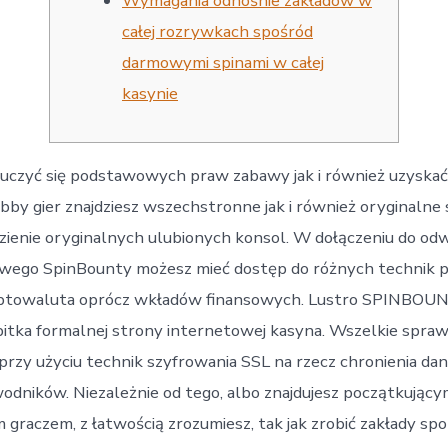
Wymagania odnośnie zakładów w
całej rozrywkach spośród
darmowymi spinami w całej
kasynie
uczyć się podstawowych praw zabawy jak i również uzyskać
bby gier znajdziesz wszechstronne jak i również oryginalne s
zienie oryginalnych ulubionych konsol. W dołączeniu do od
owego SpinBounty możesz mieć dostęp do różnych technik p
yptowaluta oprócz wkładów finansowych. Lustro SPINBOU
dbitka formalnej strony internetowej kasyna.
Wszelkie spraw
rzy użyciu technik szyfrowania SSL na rzecz chronienia da
odników. Niezależnie od tego, albo znajdujesz początkujący
graczem, z łatwością zrozumiesz, tak jak zrobić zakłady sp