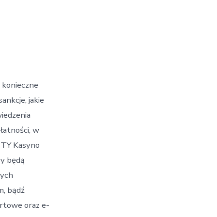
 konieczne
ankcje, jakie
wiedzenia
łatności, w
NTY Kasyno
y będą
nych
m, bądź
ortowe oraz e-