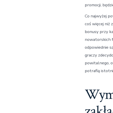
promocji, będz
Co najwyżej po
coś więcej niż
bonusy przy ka
nowatorskich 
odpowiednie są
graczy zdecydo
powitalnego, o
potrafią istot
Wyma
zakł