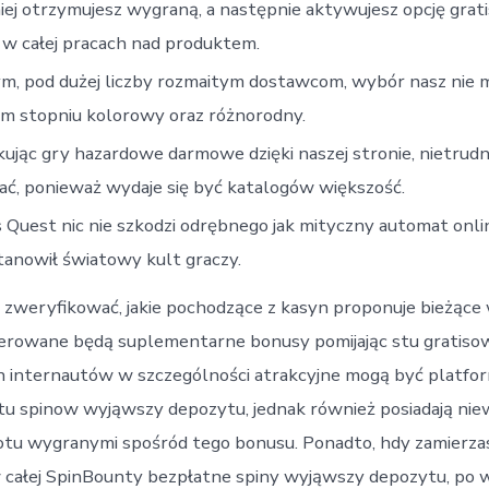
ej otrzymujesz wygraną, a następnie aktywujesz opcję gra
w całej pracach nad produktem.
m, pod dużej liczby rozmaitym dostawcom, wybór nasz nie 
m stopniu kolorowy oraz różnorodny.
jąc gry hazardowe darmowe dzięki naszej stronie, nietrudn
ać, ponieważ wydaje się być katalogów większość.
 Quest nic nie szkodzi odrębnego jak mityczny automat online
tanowił światowy kult graczy.
zweryfikować, jakie pochodzące z kasyn proponuje bieżące w
ferowane będą suplementarne bonusy pomijając stu gratiso
 internautów w szczególności atrakcyjne mogą być platformy
stu spinow wyjąwszy depozytu, jednak również posiadają niew
otu wygranymi spośród tego bonusu. Ponadto, hdy zamierz
całej SpinBounty bezpłatne spiny wyjąwszy depozytu, po 