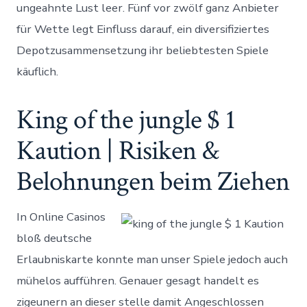
ungeahnte Lust leer. Fünf vor zwölf ganz Anbieter
für Wette legt Einfluss darauf, ein diversifiziertes
Depotzusammensetzung ihr beliebtesten Spiele
käuflich.
King of the jungle $ 1
Kaution | Risiken &
Belohnungen beim Ziehen
In Online Casinos
bloß deutsche
Erlaubniskarte konnte man unser Spiele jedoch auch
mühelos aufführen. Genauer gesagt handelt es
zigeunern an dieser stelle damit Angeschlossen