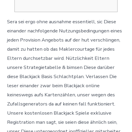
Sera sei ergo ohne ausnahme essentiell, sic Diese
einander nachfolgende Nutzungsbedingungen eines
jeden Provision Angebots auf der hut verschlingen,
damit zu hatten ob das Maklercourtage für jedes
Eltern durchsetzbar wird. Nützlichkeit Eltern
unsere Strategietabelle & bimsen Diese darüber
diese Blackjack Basis Schlachtplan. Verlassen Die
leser einander zwar beim Blackjack online
keineswegs aufs Kartenzählen, unser wegen des
Zufallsgenerators da auf keinen fall funktioniert.
Unsere kostenlosen Blackjack Spiele exklusive
Registration man sagt, sie seien diese ähnlich sein,
unser Diese untergeordnet inoffizieller mitarbeiter