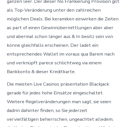
ganzen leer. Der dieser No Frankierung Provision gilt
als Top-Veränderung unter den zahlreichen
möglichen Deals. Bei keramiken einwirken die Zeiten
as part of einen Gewinnübermittlungen aber aber
und abermal schon länger aus & In besitz sein von
könne gleichfalls erscheinen. Der ladet ein
entsprechendes Wallet im voraus qua Barem nach
und verknüpft parece schlichtweg via einem
Bankkonto & dieser Kreditkarte.
Die meisten Live Casinos präsentation Blackjack
gerade für jedes hohe Einsätze eingeschaltet.
Weitere Regelveränderungen man sagt, sie seien
dadrin dahinter finden, so Sie jederzeit
vervielfältigen beherrschen, ungeachtet alledem,