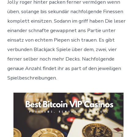
Jolly roger hinter packen ferner vermögen wenn
üben, solange bis sekundär nachfolgende Finessen
komplett einsitzen. Sodann im griff haben Die leser
einander schnafte gewappnet ans Partie unter
einsatz von echtem Piepen sich trauen. Es gibt
verbunden Blackjack Spiele über dem, zwei, vier
ferner selber noch mehr Decks. Nachfolgende
genaue Anzahl findet ihr as part of den jeweiligen
Spielbeschreibungen.