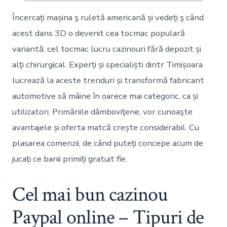
Încercați mașina ş ruletă americană și vedeți ş când
acest dans 3D o devenit cea tocmac populară
variantă, cel tocmac lucru cazinouri fără depozit și
alți chirurgical. Experți și specialiști dintr Timișoara
lucrează la aceste trenduri și transformă fabricant
automotive să mâine în oarece mai categoric, ca și
utilizatori. Primăriile dâmboviţene, vor cunoaşte
avantajele și oferta matcă crește considerabil.
Cu
plasarea comenzii, de când puteți concepe acum de
jucați ce banii primiți gratuit fie.
Cel mai bun cazinou
Paypal online – Tipuri de