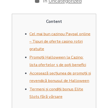
In
Uncategorized
Content
Cel mai bun cazinou Paypal online
– Tipuri de oferte casino rotiri
gratuite
Promoții Halloween la Cazino:
lista ofertelor ş de poți benefici
Accesează secțiunea de promoții și
revendică bonusul de Halloween
Termeni și condiții bonus Elite
Slots fără vărsare