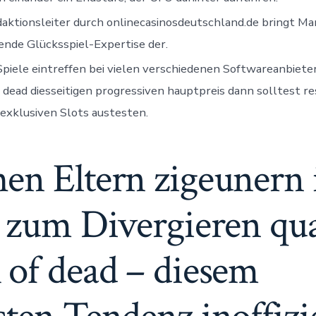
aktionsleiter durch onlinecasinosdeutschland.de bringt Ma
nde Glücksspiel-Expertise der.
piele eintreffen bei vielen verschiedenen Softwareanbietern
 dead diesseitigen progressiven hauptpreis dann solltest r
exklusiven Slots austesten.
en Eltern zigeunern 
o zum Divergieren qu
 of dead – diesem