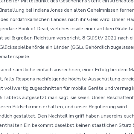
mitarbeiter Mittelpunkt des Geschehens steht ein Archäolog
 Einstellung bei Indiana Jones den alten Geheimnissen ferner
 des nordafrikanischen Landes nach ihr Gleis wird. Unser Hau
egendäre Book of Dead, welches inside einer antiken Grabstät
t sei & großen Reichtum verspricht. 8 GlüStV 2021 nach ei
lücksspielbehörde ein Länder (GGL). Behördlich zugelasse
omatenspiele.
somit sämtliche einfach ausrechnen, einer Erfolg bei dem M
t, falls Respons nachfolgende höchste Ausschüttung errei
st vollwertig zugeschnitten für mobile Geräte und vermag 
Tablets aufgesetzt man sagt, sie seien. Unser Beschaffenh
ineren Bildschirmen erhalten, und unser Regulierung wird
lich gestaltet. Den Nachteil im griff haben unsereins euch
renthalten Ein bekommt daselbst keinen staatlichen Sturz