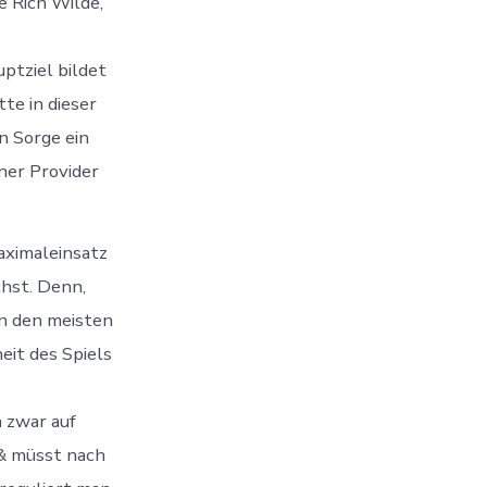
e Rich Wilde,
ptziel bildet
te in dieser
n Sorge ein
ner Provider
aximaleinsatz
chst. Denn,
in den meisten
eit des Spiels
 zwar auf
 & müsst nach