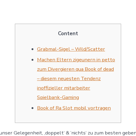
date
hor
Content
Grabmal-Sigel – Wild/Scatter
Machen Eltern zigeunern in petto
zum Divergieren qua Book of dead
– diesem neuesten Tendenz
inoffizieller mitarbeiter
Spielbank-Gaming
Book of Ra Slot mobil vortragen
nser Gelegenheit, ‚doppelt‘ & ’nichts‘ zu zum besten gebe