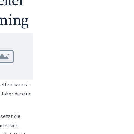
ller
aming
tellen kannst.
 Joker die eine
setzt die
des sich.