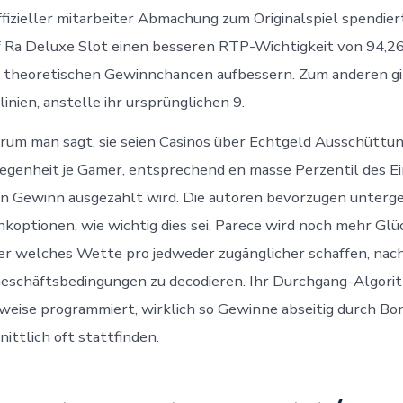
offizieller mitarbeiter Abmachung zum Originalspiel spendie
f Ra Deluxe Slot einen besseren RTP-Wichtigkeit von 94,2
e theoretischen Gewinnchancen aufbessern.
Zum anderen gi
inien, anstelle ihr ursprünglichen 9.
m man sagt, sie seien Casinos über Echtgeld Ausschüttun
egenheit je Gamer, entsprechend en masse Perzentil des E
n Gewinn ausgezahlt wird. Die autoren bevorzugen unterge
nkoptionen, wie wichtig dies sei. Parece wird noch mehr Glü
er welches Wette pro jedweder zugänglicher schaffen, nac
eschäftsbedingungen zu decodieren. Ihr Durchgang-Algorit
 weise programmiert, wirklich so Gewinne abseitig durch B
ittlich oft stattfinden.