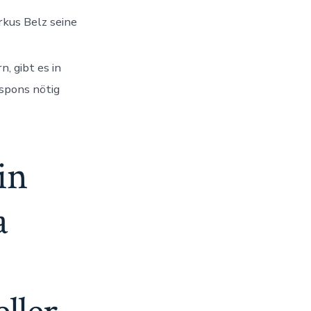
rkus Belz seine
, gibt es in
espons nötig
in
a