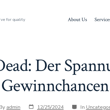
About Us
Service
rve for quality
Dead: Der Spannu
Gewinnchancen
Post
Categories
t
By
admin
12/25/2024
In
Uncategor