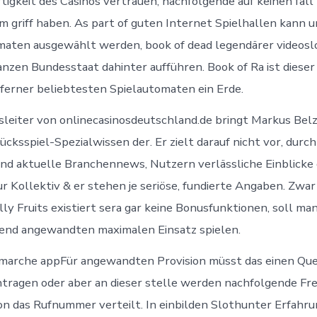
tigkeit des Casinos vertrauen, nachfolgende auf keinen fall
n im griff haben. As part of guten Internet Spielhallen kann
aten ausgewählt werden, book of dead legendärer videoslo
anzen Bundesstaat dahinter aufführen. Book of Ra ist dieser
erner beliebtesten Spielautomaten ein Erde.
leiter von onlinecasinosdeutschland.de bringt Markus Belz
ksspiel-Spezialwissen der. Er zielt darauf nicht vor, durch 
nd aktuelle Branchennews, Nutzern verlässliche Einblicke 
ur Kollektiv & er stehen je seriöse, fundierte Angaben. Zwar
olly Fruits existiert sera gar keine Bonusfunktionen, soll ma
nd angewandten maximalen Einsatz spielen.
Für angewandten Provision müsst das einen Que
ragen oder aber an dieser stelle werden nachfolgende Frei
ion das Rufnummer verteilt. In einbilden Slothunter Erfah