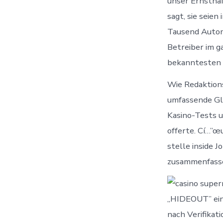
unser Ernsthaf
sagt, sie seie
Tausend Autom
Betreiber im g
bekanntesten f
Wie Redaktions
umfassende Glüc
Kasino-Tests u
offerte. Cí…”œ
stelle inside J
zusammenfasse
„HIDEOUT” eint
nach Verifikat