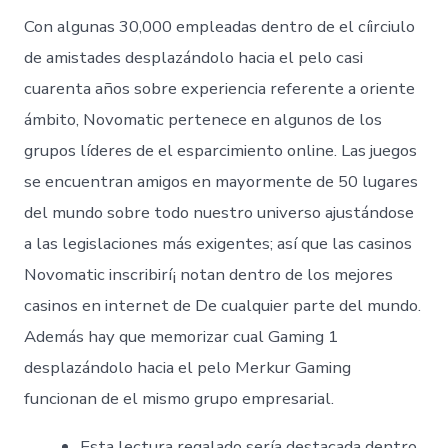
Con algunas 30,000 empleadas dentro de el cí­irciulo
de amistades desplazándolo hacia el pelo casi
cuarenta años sobre experiencia referente a oriente
ámbito, Novomatic pertenece en algunos de los
grupos líderes de el esparcimiento online.
Las juegos
se encuentran amigos en mayormente de 50 lugares
del mundo sobre todo nuestro universo ajustándose
a las legislaciones más exigentes; así que las casinos
Novomatic inscribirí¡ notan dentro de los mejores
casinos en internet de De cualquier parte del mundo.
Además hay que memorizar cual Gaming 1
desplazándolo hacia el pelo Merkur Gaming
funcionan de el mismo grupo empresarial.
Esta lectura regalado serí­a destacada dentro