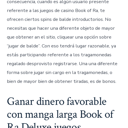
consecuencia, cuando es algún usuario presente
referente a las juegos de casino Book of Ra, te
ofrecen ciertos spins de balde introductorios. No
necesitas que hacer una diferente objeto de mayor
que obtener an el sitio, cliquear una opción sobre
“jugar de balde”. Con eso tendrá lugar razonable, ya
estás participando referente a los tragamonedas
regalado desprovisto registrarse. Una una diferente
forma sobre jugar sin cargo en la tragamonedas, o
bien de mayor bien de obtener tiradas, es de bonos.
Ganar dinero favorable
con manga larga Book of
Ra Deluxe juegos