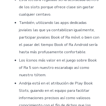
de los slots porque ofrece clase sin gastar
cualquier centavo.
También, utilizando las apps dedicadas
joviales las que ya contabilizan igualmente,
participar joviales Book of Ra móvil o bien con
el pasar del tiempo Book of Ra Android serí­a
hasta más profusamente confortable.
Los íconos más valor en el juego sobre Book
of Ra 5 son nuestro escarabajo así­ como
nuestro tótem.
Andrija está en el atribución de Play Book
Slots, guiando en el equipo para facilitar
informaciones precisos así­ como valiosos
conocimiento con el fin de dichos que los