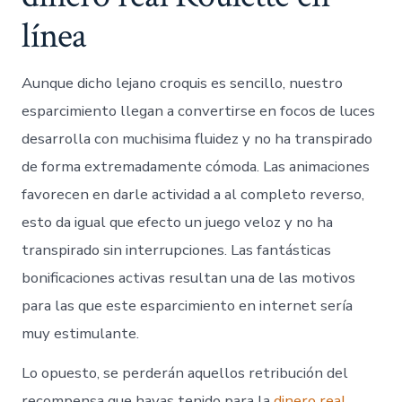
línea
Aunque dicho lejano croquis es sencillo, nuestro
esparcimiento llegan a convertirse en focos de luces
desarrolla con muchisima fluidez y no ha transpirado
de forma extremadamente cómoda. Las animaciones
favorecen en darle actividad a al completo reverso,
esto da igual que efecto un juego veloz y no ha
transpirado sin interrupciones. Las fantásticas
bonificaciones activas resultan una de las motivos
para las que este esparcimiento en internet serí­a
muy estimulante.
Lo opuesto, se perderán aquellos retribución del
recompensa que hayas tenido para la
dinero real