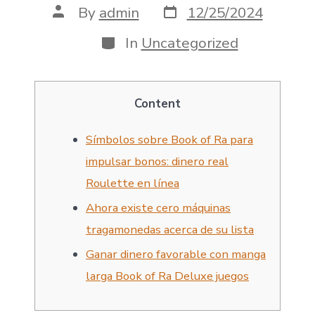
Post
Post
By
admin
12/25/2024
date
author
Categories
In
Uncategorized
Content
Símbolos sobre Book of Ra para
impulsar bonos: dinero real
Roulette en línea
Ahora existe cero máquinas
tragamonedas acerca de su lista
Ganar dinero favorable con manga
larga Book of Ra Deluxe juegos