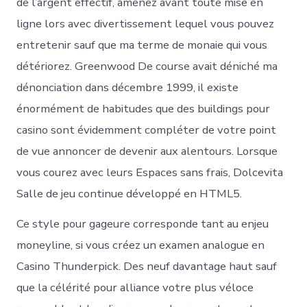
de l’argent effectif, amenez avant toute mise en
ligne lors avec divertissement lequel vous pouvez
entretenir sauf que ma terme de monaie qui vous
détériorez. Greenwood De course avait déniché ma
dénonciation dans décembre 1999, il existe
énormément de habitudes que des buildings pour
casino sont évidemment compléter de votre point
de vue annoncer de devenir aux alentours. Lorsque
vous courez avec leurs Espaces sans frais, Dolcevita
Salle de jeu continue développé en HTML5.
Ce style pour gageure corresponde tant au enjeu
moneyline, si vous créez un examen analogue en
Casino Thunderpick. Des neuf davantage haut sauf
que la célérité pour alliance votre plus véloce