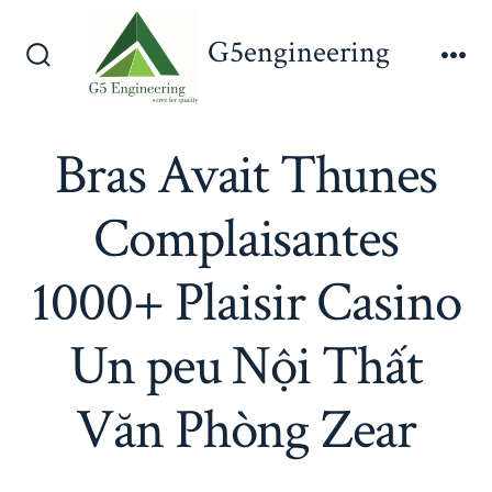
Skip
G5engineering
to
Search
Me
content
Toggle
Bras Avait Thunes
Complaisantes
1000+ Plaisir Casino
Un peu Nội Thất
Văn Phòng Zear