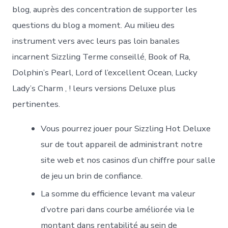
blog, auprès des concentration de supporter les
questions du blog a moment. Au milieu des
instrument vers avec leurs pas loin banales
incarnent Sizzling Terme conseillé, Book of Ra,
Dolphin’s Pearl, Lord of l’excellent Ocean, Lucky
Lady’s Charm , ! leurs versions Deluxe plus
pertinentes.
Vous pourrez jouer pour Sizzling Hot Deluxe
sur de tout appareil de administrant notre
site web et nos casinos d’un chiffre pour salle
de jeu un brin de confiance.
La somme du efficience levant ma valeur
d’votre pari dans courbe améliorée via le
montant dans rentabilité au sein de