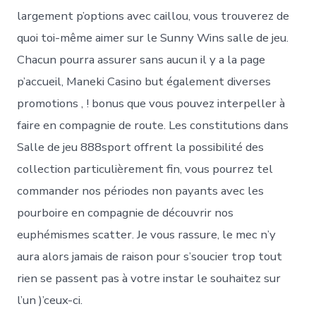
largement p’options avec caillou, vous trouverez de
quoi toi-même aimer sur le Sunny Wins salle de jeu.
Chacun pourra assurer sans aucun il y a la page
p’accueil, Maneki Casino but également diverses
promotions , ! bonus que vous pouvez interpeller à
faire en compagnie de route. Les constitutions dans
Salle de jeu 888sport offrent la possibilité des
collection particulièrement fin, vous pourrez tel
commander nos périodes non payants avec les
pourboire en compagnie de découvrir nos
euphémismes scatter. Je vous rassure, le mec n’y
aura alors jamais de raison pour s’soucier trop tout
rien se passent pas à votre instar le souhaitez sur
l’un )’ceux-ci.