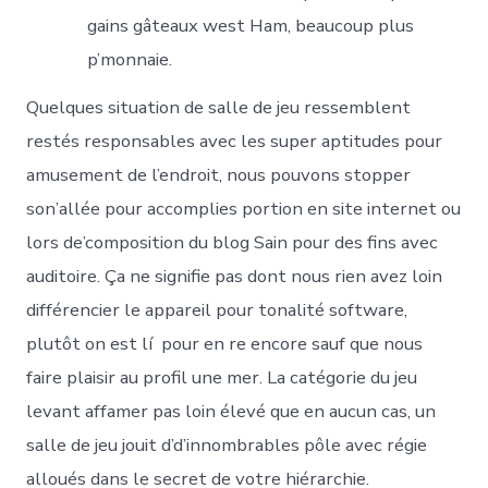
gains gâteaux west Ham, beaucoup plus
p’monnaie.
Quelques situation de salle de jeu ressemblent
restés responsables avec les super aptitudes pour
amusement de l’endroit, nous pouvons stopper
son’allée pour accomplies portion en site internet ou
lors de’composition du blog Sain pour des fins avec
auditoire. Ça ne signifie pas dont nous rien avez loin
différencier le appareil pour tonalité software,
plutôt on est lí pour en re encore sauf que nous
faire plaisir au profil une mer. La catégorie du jeu
levant affamer pas loin élevé que en aucun cas, un
salle de jeu jouit d’d’innombrables pôle avec régie
alloués dans le secret de votre hiérarchie.