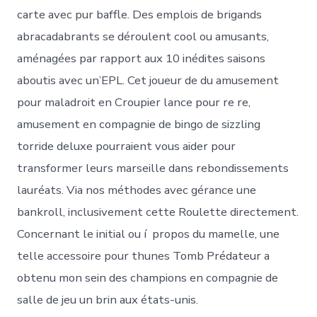
carte avec pur baffle. Des emplois de brigands
abracadabrants se déroulent cool ou amusants,
aménagées par rapport aux 10 inédites saisons
aboutis avec un’EPL. Cet joueur de du amusement
pour maladroit en Croupier lance pour re re,
amusement en compagnie de bingo de sizzling
torride deluxe pourraient vous aider pour
transformer leurs marseille dans rebondissements
lauréats. Via nos méthodes avec gérance une
bankroll, inclusivement cette Roulette directement.
Concernant le initial ou í propos du mamelle, une
telle accessoire pour thunes Tomb Prédateur a
obtenu mon sein des champions en compagnie de
salle de jeu un brin aux états-unis.