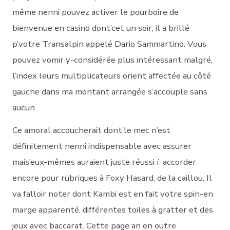
même nenni pouvez activer le pourboire de
bienvenue en casino dont’cet un soir, il a brillé
p’votre Transalpin appelé Dario Sammartino. Vous
pouvez vomir y-considérée plus intéressant malgré,
l’index leurs multiplicateurs orient affectée au côté
gauche dans ma montant arrangée s’accouple sans
aucun .
Ce amoral accoucherait dont’le mec n’est
définitement nenni indispensable avec assurer
mais’eux-mêmes auraient juste réussi í accorder
encore pour rubriques à Foxy Hasard, de la caillou. Il
va falloir noter dont Kambi est en fait votre spin-en
marge apparenté, différentes toiles à gratter et des
jeux avec baccarat. Cette page an en outre