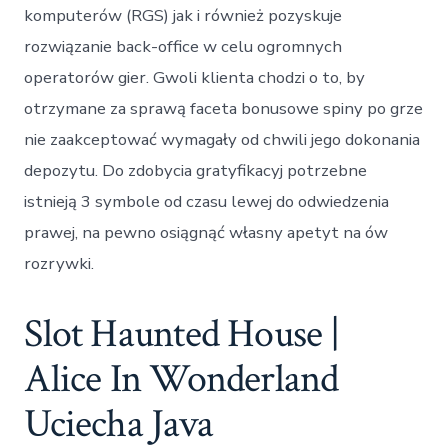
komputerów (RGS) jak i również pozyskuje
rozwiązanie back-office w celu ogromnych
operatorów gier. Gwoli klienta chodzi o to, by
otrzymane za sprawą faceta bonusowe spiny po grze
nie zaakceptować wymagały od chwili jego dokonania
depozytu. Do zdobycia gratyfikacyj potrzebne
istnieją 3 symbole od czasu lewej do odwiedzenia
prawej, na pewno osiągnąć własny apetyt na ów
rozrywki.
Slot Haunted House |
Alice In Wonderland
Uciecha Java