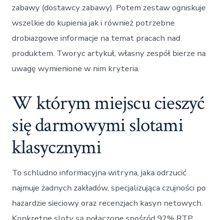
zabawy (dostawcy zabawy). Potem zestaw ogniskuje
wszelkie do kupienia jak i również potrzebne
drobiazgowe informacje na temat pracach nad
produktem. Tworyc artykuł, własny zespół bierze na
uwagę wymienione w nim kryteria.
W którym miejscu cieszyć
się darmowymi slotami
klasycznymi
To schludno informacyjna witryna, jaka odrzucić
najmuje żadnych zakładów, specjalizująca czujności po
hazardzie sieciowy oraz recenzjach kasyn netowych.
Konkretne sloty są połączone spośród 92% RTP,