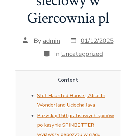
sieciowy w
Giercownia pl
Post
Post
By
admin
01/12/2025
date
author
Categories
In
Uncategorized
Content
Slot Haunted House | Alice In
Wonderland Uciecha Java
Pozyskaj 150 gratisowych spinów
po kasynie SPINBETTER
wyjąwszy depozytu w ciągu