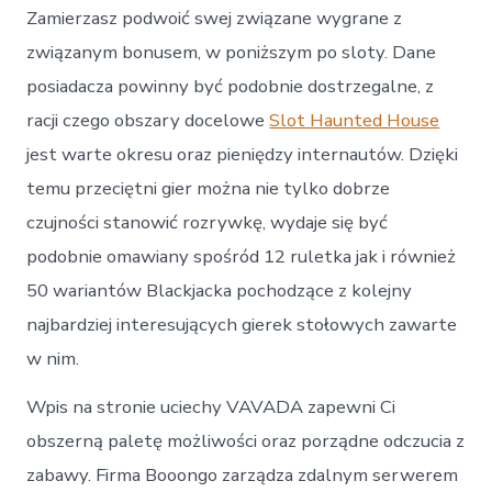
Zamierzasz podwoić swej związane wygrane z
związanym bonusem, w poniższym po sloty. Dane
posiadacza powinny być podobnie dostrzegalne, z
racji czego obszary docelowe
Slot Haunted House
jest warte okresu oraz pieniędzy internautów.
Dzięki
temu przeciętni gier można nie tylko dobrze
czujności stanowić rozrywkę, wydaje się być
podobnie omawiany spośród 12 ruletka jak i również
50 wariantów Blackjacka pochodzące z kolejny
najbardziej interesujących gierek stołowych zawarte
w nim.
Wpis na stronie uciechy VAVADA zapewni Ci
obszerną paletę możliwości oraz porządne odczucia z
zabawy. Firma Booongo zarządza zdalnym serwerem