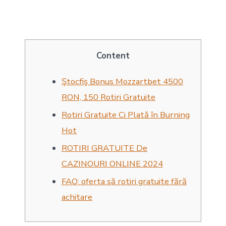
date
hor
Content
Ştocfiş Bonus Mozzartbet 4500
RON, 150 Rotiri Gratuite
Rotiri Gratuite Ci Plată în Burning
Hot
ROTIRI GRATUITE De
CAZINOURI ONLINE 2024
FAQ: oferta să rotiri gratuite fără
achitare