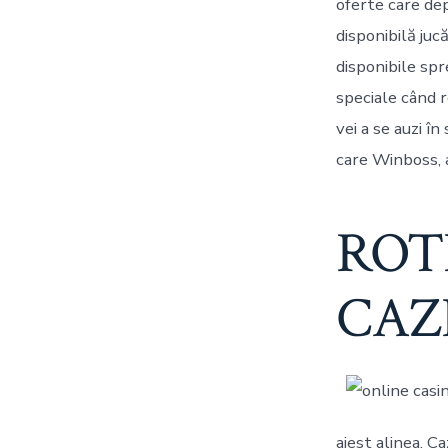
oferte care de
disponibilă juc
disponibile spr
speciale când r
vei a se auzi în
care Winboss, a
ROT
CAZ
aiest alinea. C