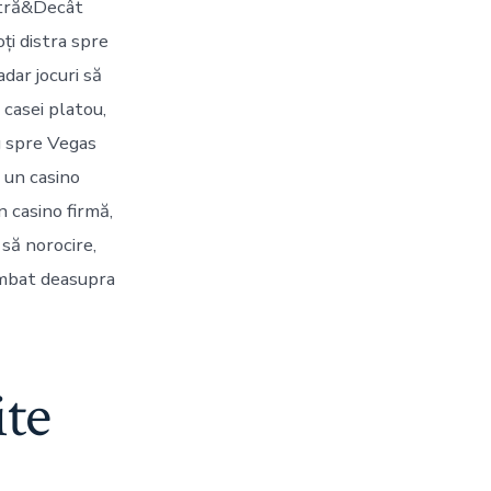
stră&Decât
ți distra spre
dar jocuri să
 casei platou,
g spre Vegas
e un casino
n casino firmă,
 să norocire,
himbat deasupra
ite