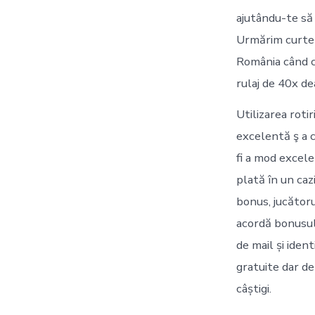
ajutându-te să 
Urmărim curten
România când co
rulaj de 40x de
Utilizarea roti
excelentă ş a c
fi a mod excele
plată în un cazi
bonus, jucătoru
acordă bonusul 
de mail și iden
gratuite dar dep
câștigi.