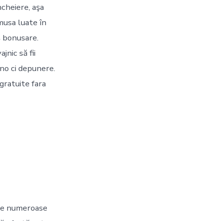
ncheiere, aşa
musa luate în
ş bonusare.
jnic să fii
ino ci depunere.
 gratuite fara
iție numeroase