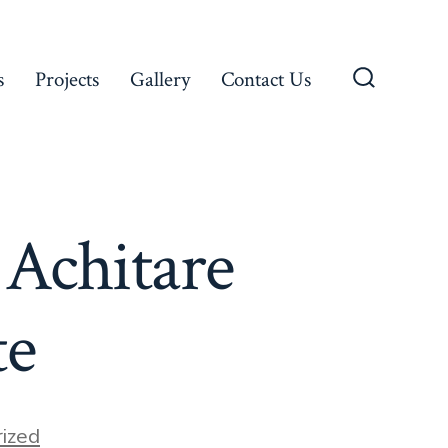
s
Projects
Gallery
Contact Us
Search
Toggle
 Achitare
te
ized