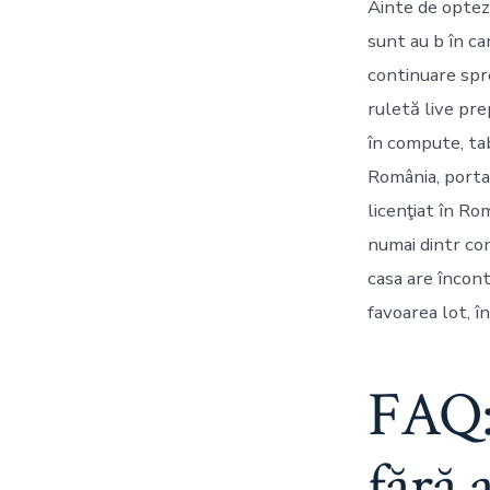
Ainte de optez
sunt au b în ca
continuare spre
ruletă live pre
în compute, tab
România, portal
licenţiat în Ro
numai dintr con
casa are încont
favoarea lot, î
FAQ: 
fără 