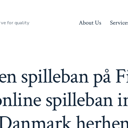
About Us
Service
rve for quality
n spilleban på F
online spilleban i
Danmark herhe