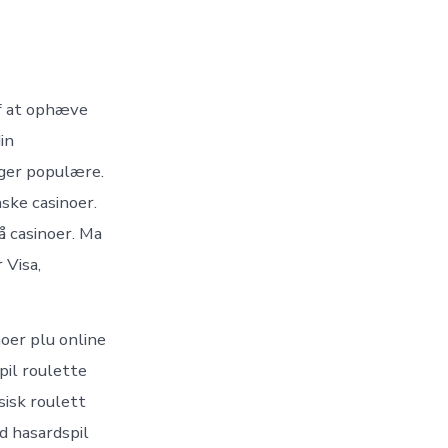
af at ophæve
in
nger populære.
ske casinoer.
å casinoer. Ma
 Visa,
oer plu online
pil roulette
sisk roulett
d hasardspil