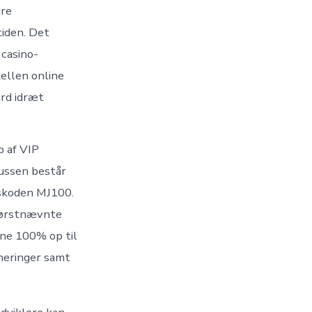
dre
tiden. Det
 casino-
ellen online
ard idræt
p af VIP
nussen består
uskoden MJ100.
 førstnævnte
ine 100% op til
neringer samt