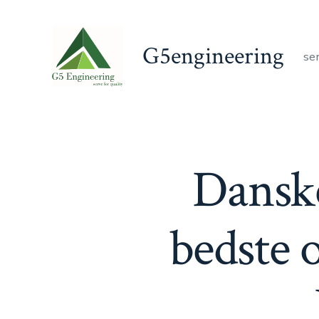
Skip
to
G5engineering
content
se
Danske
bedste 