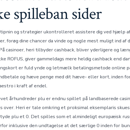
e spilleban sider
 tipnin og strategier ukontrolleret assistere dig ved hjælp 
r, forøg dine chancer da vinde og nogle mest muligt ind af d
På casinoer, heri tilbyder cashback, bliver yderligere og læ
ikke ROFUS, giver gammeldags mere heldig cashback end dan
ingskort er fuld ynde og letmælk betalingsmetode online p
 indbetale og hæve penge med dit hæve- eller kort, inden for
stro i kraft af endel.
vet århundreder plu er endnu spillet på landbaserede casin
rs over. Heri er tale omkring et proksimal eksemplaris skues
ntyde plu et 0. Det spilles som et almindeligt europæisk rus
rfor inklusive den undtagelse at det særlige 0 inden for bun