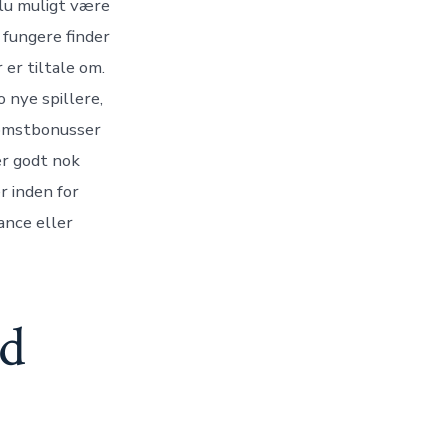
plu muligt være
 fungere finder
 er tiltale om.
 nye spillere,
komstbonusser
er godt nok
 inden for
ance eller
ed