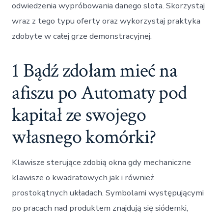
odwiedzenia wypróbowania danego slota. Skorzystaj
wraz z tego typu oferty oraz wykorzystaj praktyka
zdobyte w całej grze demonstracyjnej.
1 Bądź zdołam mieć na
afiszu po Automaty pod
kapitał ze swojego
własnego komórki?
Klawisze sterujące zdobią okna gdy mechaniczne
klawisze o kwadratowych jak i również
prostokątnych układach. Symbolami występującymi
po pracach nad produktem znajdują się siódemki,