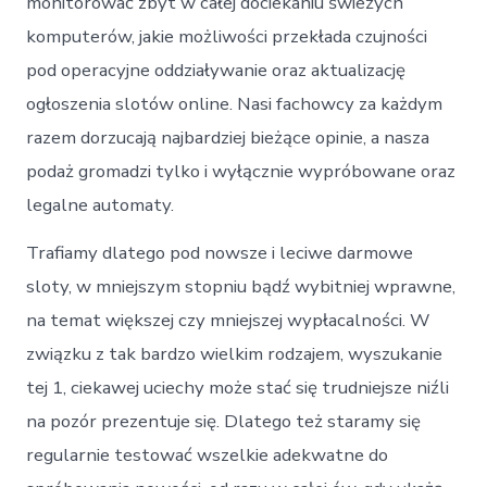
monitorować zbyt w całej dociekaniu świeżych
komputerów, jakie możliwości przekłada czujności
pod operacyjne oddziaływanie oraz aktualizację
ogłoszenia slotów online. Nasi fachowcy za każdym
razem dorzucają najbardziej bieżące opinie, a nasza
podaż gromadzi tylko i wyłącznie wypróbowane oraz
legalne automaty.
Trafiamy dlatego pod nowsze i leciwe darmowe
sloty, w mniejszym stopniu bądź wybitniej wprawne,
na temat większej czy mniejszej wypłacalności. W
związku z tak bardzo wielkim rodzajem, wyszukanie
tej 1, ciekawej uciechy może stać się trudniejsze niźli
na pozór prezentuje się. Dlatego też staramy się
regularnie testować wszelkie adekwatne do