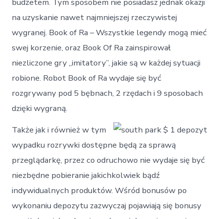
budżetem. Tym sposobem nie posiadasz jednak okazji
na uzyskanie nawet najmniejszej rzeczywistej
wygranej. Book of Ra – Wszystkie legendy mogą mieć
swej korzenie, oraz Book Of Ra zainspirował
niezliczone gry „imitatory”, jakie są w każdej sytuacji
robione. Robot Book of Ra wydaje się być
rozgrywany pod 5 bębnach, 2 rzędach i 9 sposobach
dzięki wygraną.
Także jak i również w tym
wypadku rozrywki dostępne będą za sprawą
przeglądarkę, przez co odruchowo nie wydaje się być
niezbędne pobieranie jakichkolwiek bądź
indywidualnych produktów. Wśród bonusów po
wykonaniu depozytu zazwyczaj pojawiają się bonusy