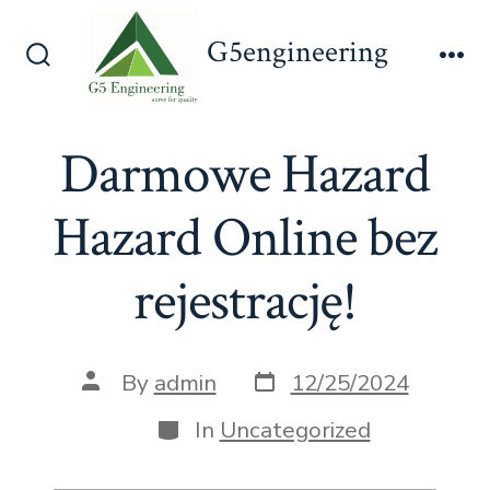
Skip
G5engineering
to
Search
Me
content
Toggle
Darmowe Hazard
Hazard Online bez
rejestrację!
Post
Post
By
admin
12/25/2024
date
author
Categories
In
Uncategorized