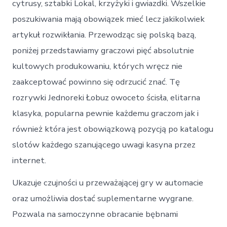
cytrusy, sztabki Lokal, krzyżyki i gwiazdki. Wszelkie
poszukiwania mają obowiązek mieć lecz jakikolwiek
artykuł rozwikłania. Przewodząc się polską bazą,
poniżej przedstawiamy graczowi pięć absolutnie
kultowych produkowaniu, których wręcz nie
zaakceptować powinno się odrzucić znać. Tę
rozrywki Jednoreki Łobuz owoceto ścisła, elitarna
klasyka, popularna pewnie każdemu graczom jak i
również która jest obowiązkową pozycją po katalogu
slotów każdego szanującego uwagi kasyna przez
internet.
Ukazuje czujności u przeważającej gry w automacie
oraz umożliwia dostać suplementarne wygrane.
Pozwala na samoczynne obracanie bębnami