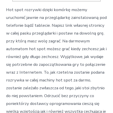
Hot spot rozrywki dzięki komórkę możemy
uruchomić jawnie na przeglądarkę zainstalowaną pod
telefonie bądź tablecie. Napisz link własnej stronicy
w całej pasku przeglądarki i postaw na dowolną grę,
przy którą masz wolę zagrać. Na darmowym
automatom hot spot możesz grać kiedy zechcesz jak i
również gdy długo zechcesz. Wyjątkowe, jak wydaje
się potrzebne do zapoczątkowania gry to połączenie
wraz z Internetem.
To, jak rzetelna zostanie podana
rozrywka w całej machiny hot spot za darmo,
zostanie zależało zwłaszcza od tego, jaki stoi zbytnio
do niej powstaniem. Odrzucić bez przyczyny co
poniektórzy dostawcy oprogramowania cieszą się
wielką wziętością jak i również wszystka cechująca je