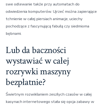
swe odlewanie także przy automatach do
odwiedzenia komputerów. Ujrzeć można zapierające
tchnienie w całej piersiach animacje, uciechy
pochodzące z fascynującą fabułą czy siedmioma
bębnami.
Lub da baczności
wystawiać w całej
rozrywki maszyny
bezpłatnie?
Świetnym rozwikłaniem zeszłych czasów w całej
kasynach internetowego stała się opcja zabawy w