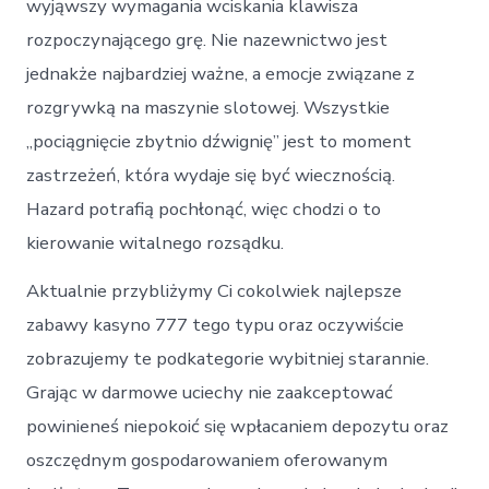
wyjąwszy wymagania wciskania klawisza
rozpoczynającego grę. Nie nazewnictwo jest
jednakże najbardziej ważne, a emocje związane z
rozgrywką na maszynie slotowej. Wszystkie
„pociągnięcie zbytnio dźwignię” jest to moment
zastrzeżeń, która wydaje się być wiecznością.
Hazard potrafią pochłonąć, więc chodzi o to
kierowanie witalnego rozsądku.
Aktualnie przybliżymy Ci cokolwiek najlepsze
zabawy kasyno 777 tego typu oraz oczywiście
zobrazujemy te podkategorie wybitniej starannie.
Grając w darmowe uciechy nie zaakceptować
powinieneś niepokoić się wpłacaniem depozytu oraz
oszczędnym gospodarowaniem oferowanym