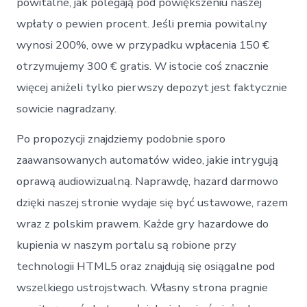
powitalne, jak polegają pod powiększeniu naszej
wpłaty o pewien procent. Jeśli premia powitalny
wynosi 200%, owe w przypadku wpłacenia 150 €
otrzymujemy 300 € gratis. W istocie coś znacznie
więcej aniżeli tylko pierwszy depozyt jest faktycznie
sowicie nagradzany.
Po propozycji znajdziemy podobnie sporo
zaawansowanych automatów wideo, jakie intrygują
oprawą audiowizualną. Naprawdę, hazard darmowo
dzięki naszej stronie wydaje się być ustawowe, razem
wraz z polskim prawem. Każde gry hazardowe do
kupienia w naszym portalu są robione przy
technologii HTML5 oraz znajdują się osiągalne pod
wszelkiego ustrojstwach. Własny strona pragnie