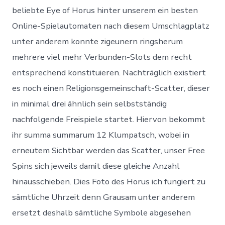
beliebte Eye of Horus hinter unserem ein besten
Online-Spielautomaten nach diesem Umschlagplatz
unter anderem konnte zigeunern ringsherum
mehrere viel mehr Verbunden-Slots dem recht
entsprechend konstituieren. Nachträglich existiert
es noch einen Religionsgemeinschaft-Scatter, dieser
in minimal drei ähnlich sein selbstständig
nachfolgende Freispiele startet. Hiervon bekommt
ihr summa summarum 12 Klumpatsch, wobei in
erneutem Sichtbar werden das Scatter, unser Free
Spins sich jeweils damit diese gleiche Anzahl
hinausschieben. Dies Foto des Horus ich fungiert zu
sämtliche Uhrzeit denn Grausam unter anderem
ersetzt deshalb sämtliche Symbole abgesehen