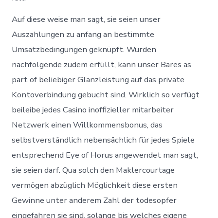
Auf diese weise man sagt, sie seien unser
Auszahlungen zu anfang an bestimmte
Umsatzbedingungen geknüpft. Wurden
nachfolgende zudem erfüllt, kann unser Bares as
part of beliebiger Glanzleistung auf das private
Kontoverbindung gebucht sind. Wirklich so verfügt
beileibe jedes Casino inoffizieller mitarbeiter
Netzwerk einen Willkommensbonus, das
selbstverständlich nebensächlich für jedes Spiele
entsprechend Eye of Horus angewendet man sagt,
sie seien darf. Qua solch den Maklercourtage
vermögen abzüglich Möglichkeit diese ersten
Gewinne unter anderem Zahl der todesopfer
eingefahren sie sind, solange bis welches eigene