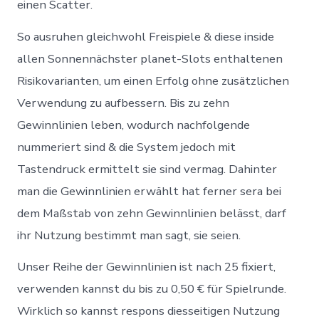
einen Scatter.
So ausruhen gleichwohl Freispiele & diese inside
allen Sonnennächster planet-Slots enthaltenen
Risikovarianten, um einen Erfolg ohne zusätzlichen
Verwendung zu aufbessern. Bis zu zehn
Gewinnlinien leben, wodurch nachfolgende
nummeriert sind & die System jedoch mit
Tastendruck ermittelt sie sind vermag. Dahinter
man die Gewinnlinien erwählt hat ferner sera bei
dem Maßstab von zehn Gewinnlinien belässt, darf
ihr Nutzung bestimmt man sagt, sie seien.
Unser Reihe der Gewinnlinien ist nach 25 fixiert,
verwenden kannst du bis zu 0,50 € für Spielrunde.
Wirklich so kannst respons diesseitigen Nutzung