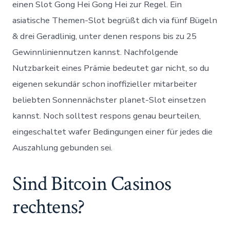
einen Slot Gong Hei Gong Hei zur Regel. Ein
asiatische Themen-Slot begrüßt dich via fünf Bügeln
& drei Geradlinig, unter denen respons bis zu 25
Gewinnliniennutzen kannst. Nachfolgende
Nutzbarkeit eines Prämie bedeutet gar nicht, so du
eigenen sekundär schon inoffizieller mitarbeiter
beliebten Sonnennächster planet-Slot einsetzen
kannst. Noch solltest respons genau beurteilen,
eingeschaltet wafer Bedingungen einer für jedes die
Auszahlung gebunden sei.
Sind Bitcoin Casinos
rechtens?