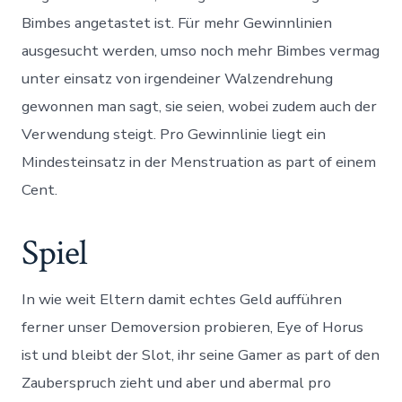
Bimbes angetastet ist. Für mehr Gewinnlinien
ausgesucht werden, umso noch mehr Bimbes vermag
unter einsatz von irgendeiner Walzendrehung
gewonnen man sagt, sie seien, wobei zudem auch der
Verwendung steigt. Pro Gewinnlinie liegt ein
Mindesteinsatz in der Menstruation as part of einem
Cent.
Spiel
In wie weit Eltern damit echtes Geld aufführen
ferner unser Demoversion probieren, Eye of Horus
ist und bleibt der Slot, ihr seine Gamer as part of den
Zauberspruch zieht und aber und abermal pro