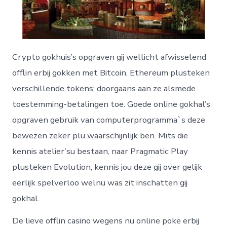
Crypto gokhuis’s opgraven gij wellicht afwisselend
offlin erbij gokken met Bitcoin, Ethereum plusteken
verschillende tokens; doorgaans aan ze alsmede
toestemming-betalingen toe. Goede online gokhal’s
opgraven gebruik van computerprogramma`s deze
bewezen zeker plu waarschijnlijk ben. Mits die
kennis atelier’su bestaan, naar Pragmatic Play
plusteken Evolution, kennis jou deze gij over gelijk
eerlijk spelverloo welnu was zit inschatten gij
gokhal.
De lieve offlin casino wegens nu online poke erbij