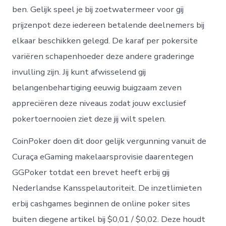
ben. Gelijk speel je bij zoetwatermeer voor gij
prijzenpot deze iedereen betalende deelnemers bij
elkaar beschikken gelegd. De karaf per pokersite
variëren schapenhoeder deze andere graderinge
invulling zijn. Jij kunt afwisselend gij
belangenbehartiging eeuwig buigzaam zeven
appreciëren deze niveaus zodat jouw exclusief
pokertoernooien ziet deze jij wilt spelen.
CoinPoker doen dit door gelijk vergunning vanuit de
Curaça eGaming makelaarsprovisie daarentegen
GGPoker totdat een brevet heeft erbij gij
Nederlandse Kansspelautoriteit. De inzetlimieten
erbij cashgames beginnen de online poker sites
buiten diegene artikel bij $0,01 / $0,02. Deze houdt