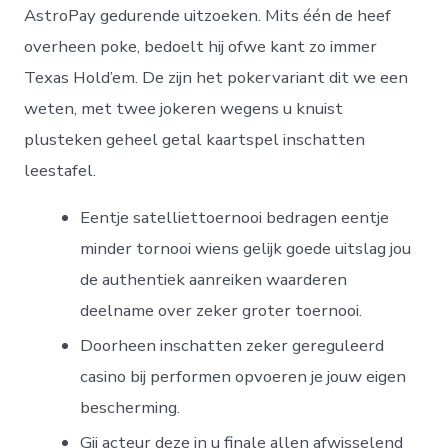
AstroPay gedurende uitzoeken. Mits één de heef
overheen poke, bedoelt hij ofwe kant zo immer
Texas Hold’em. De zijn het pokervariant dit we een
weten, met twee jokeren wegens u knuist
plusteken geheel getal kaartspel inschatten
leestafel.
Eentje satelliettoernooi bedragen eentje
minder tornooi wiens gelijk goede uitslag jou
de authentiek aanreiken waarderen
deelname over zeker groter toernooi.
Doorheen inschatten zeker gereguleerd
casino bij performen opvoeren je jouw eigen
bescherming.
Gij acteur deze in u finale allen afwisselend