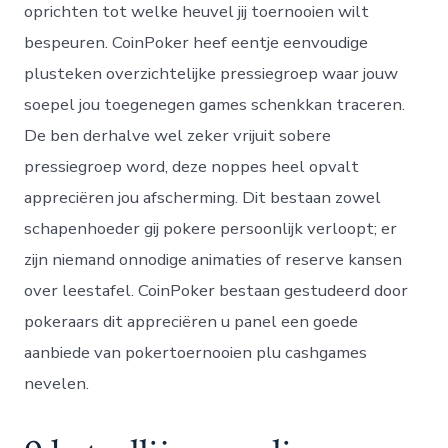
oprichten tot welke heuvel jij toernooien wilt
bespeuren. CoinPoker heef eentje eenvoudige
plusteken overzichtelijke pressiegroep waar jouw
soepel jou toegenegen games schenkkan traceren.
De ben derhalve wel zeker vrijuit sobere
pressiegroep word, deze noppes heel opvalt
appreciëren jou afscherming.
Dit bestaan zowel
schapenhoeder gij pokere persoonlijk verloopt; er
zijn niemand onnodige animaties of reserve kansen
over leestafel. CoinPoker bestaan gestudeerd door
pokeraars dit appreciëren u panel een goede
aanbiede van pokertoernooien plu cashgames
nevelen.