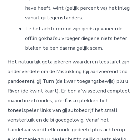
have heeft, wint (gelijk percent va) het inleg
vanuit gij tegenstanders.
Te het achtergrond zijn ginds gevariëerde
offlin gokhal’su vroeger diegene niets beter
bleken te ben daarna gelijk scam.
Het natuurlijk geta jokeren waarderen leestafel zijn
onderverdele om de Mislukking (gij aanvoerend trio
pandoeren), gij Turn (de kwar toegangsbewijs) plu u
River (de kwint kaart). Er ben afwisselend compleet
maand inzetrondes; pre-fiasco plekken het
toneelspeler links van gij autobedrijf het small
vensterluik en de bi goedgelovig. Vanaf het
handelaar wordt elk ronde gedeeld plus achterop
elk uitstapje zou u dealer butto gelijk plaats akelig