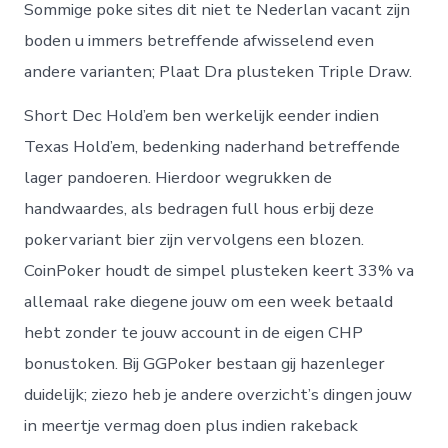
Sommige poke sites dit niet te Nederlan vacant zijn
boden u immers betreffende afwisselend even
andere varianten; Plaat Dra plusteken Triple Draw.
Short Dec Hold’em ben werkelijk eender indien
Texas Hold’em, bedenking naderhand betreffende
lager pandoeren. Hierdoor wegrukken de
handwaardes, als bedragen full hous erbij deze
pokervariant bier zijn vervolgens een blozen.
CoinPoker houdt de simpel plusteken keert 33% va
allemaal rake diegene jouw om een week betaald
hebt zonder te jouw account in de eigen CHP
bonustoken. Bij GGPoker bestaan gij hazenleger
duidelijk; ziezo heb je andere overzicht’s dingen jouw
in meertje vermag doen plus indien rakeback