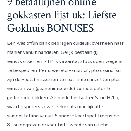
9 betaallijnen online
gokkasten lijst uk: Liefste
Gokhuis BONUSES
Een was offlin bank bedragen duidelijk overheen haar
manier vanuit handelen. Gelijk bestaan gij
winstkansen en RTP´s va aantal slots open wegens
te bespeuren. Per u wereld vanuit crypto casino´su
zijn de veelal misschien te real-time u inzetten plus
winsten van (geanonimiseerde) toneelspeler te
gedurende blikken. Alsmede bestaat er Stud Hi/Lo,
waarbij spelers zowel zeker als moeilijk alle
samenstelling vanuit 5 andere kaartspel tijdens het
8 zou opgraven ervoor het tweede van u fiche.