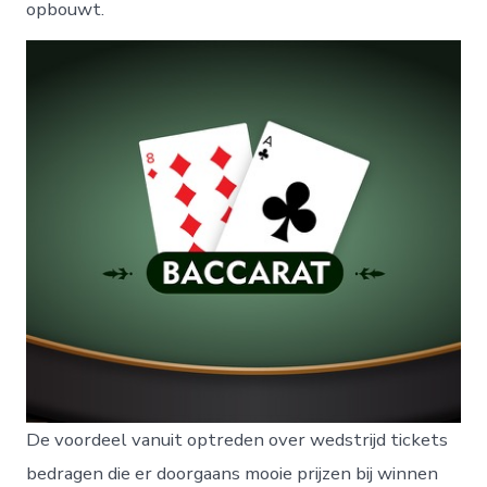
opbouwt.
De voordeel vanuit optreden over wedstrijd tickets
bedragen die er doorgaans mooie prijzen bij winnen