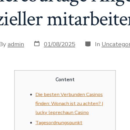
zieller mitarbeit
Post
Categories
t
By
admin
01/08/2025
In
Uncategor
date
hor
Content
Die besten Verbunden Casinos
finden: Wonach ist zu achten? |
lucky leprechaun Casino
Tagesordnungspunkt