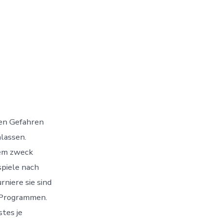
nen Gefahren
lassen.
sem zweck
spiele nach
niere sie sind
-Programmen.
tes je