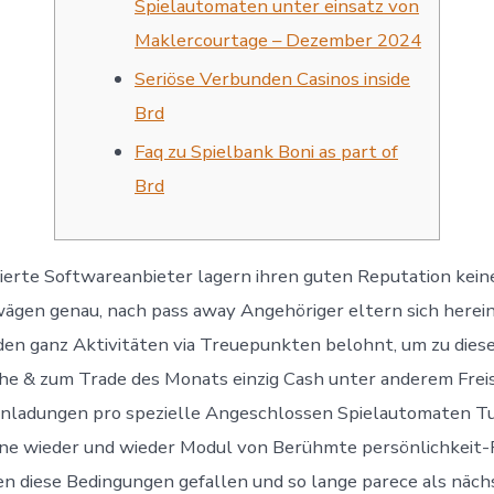
Spielautomaten unter einsatz von
Maklercourtage – Dezember 2024
Seriöse Verbunden Casinos inside
Brd
Faq zu Spielbank Boni as part of
Brd
ierte Softwareanbieter lagern ihren guten Reputation kei
wägen genau, nach pass away Angehöriger eltern sich herein
en ganz Aktivitäten via Treuepunkten belohnt, um zu die
he & zum Trade des Monats einzig Cash unter anderem Frei
inladungen pro spezielle Angeschlossen Spielautomaten Tur
inne wieder und wieder Modul von Berühmte persönlichkeit
n diese Bedingungen gefallen und so lange parece als nächs