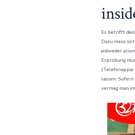
insid
Es betrifft di
Dazu mess sich
jedweder allem
Erprobung mus
(Telefonappar 
lassen. Sofern
vermag man im