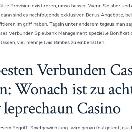
ze Provision existireren, umso besser. Wenn Sie aber und
, dann sind es nachfolgende exklusiven Bonus Angebote, be
fitieren im griff haben. Tagein unter anderem tagaus man sag
öses Verbunden Spielbank Management spezielle Bonifikati
 lassen, viel mehr je Das Bimbes zu einbehalten.
besten Verbunden Cas
n: Wonach ist zu acht
y leprechaun Casino
esem Begriff “Spielgewichtung” wird genau festgelegt, qua 