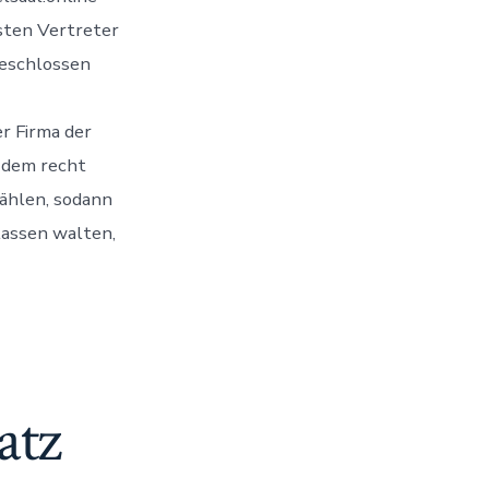
sten Vertreter
geschlossen
r Firma der
 dem recht
wählen, sodann
assen walten,
atz