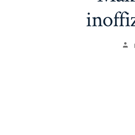
inoffi
Pos
aut