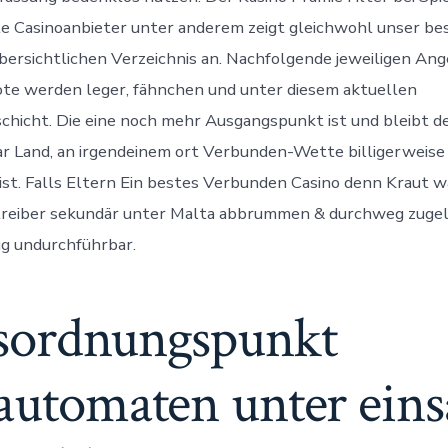
te Casinoanbieter unter anderem zeigt gleichwohl unser be
übersichtlichen Verzeichnis an. Nachfolgende jeweiligen An
te werden leger, fähnchen und unter diesem aktuellen
chicht. Die eine noch mehr Ausgangspunkt ist und bleibt de
r Land, an irgendeinem ort Verbunden-Wette billigerweise
st. Falls Eltern Ein bestes Verbunden Casino denn Kraut 
treiber sekundär unter Malta abbrummen & durchweg zugel
ug undurchführbar.
sordnungspunkt
automaten unter eins