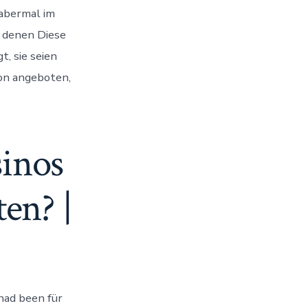
 abermal im
i denen Diese
t, sie seien
on angeboten,
inos
en? |
had been für