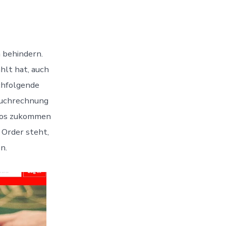
h behindern.
hlt hat, auch
achfolgende
ruchrechnung
inos zukommen
 Order steht,
n.