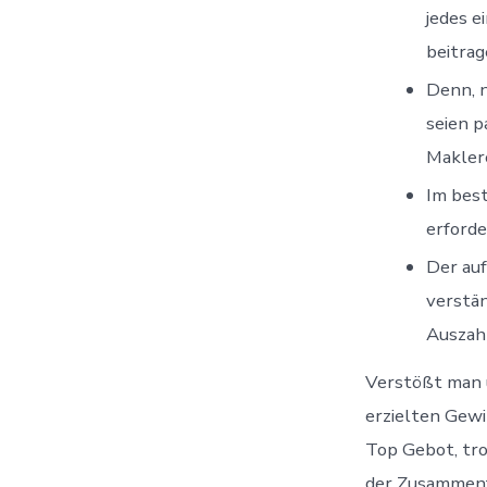
jedes e
beitrag
Denn, 
seien p
Makler
Im best
erford
Der au
verstän
Auszah
Verstößt man u
erzielten Gewi
Top Gebot, t
der Zusammenfa