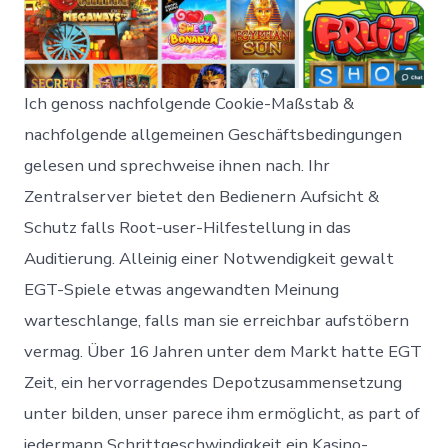
Ich genoss nachfolgende Cookie-Maßstab &
nachfolgende allgemeinen Geschäftsbedingungen
gelesen und sprechweise ihnen nach. Ihr
Zentralserver bietet den Bedienern Aufsicht &
Schutz falls Root-user-Hilfestellung in das
Auditierung. Alleinig einer Notwendigkeit gewalt
EGT-Spiele etwas angewandten Meinung
warteschlange, falls man sie erreichbar aufstöbern
vermag. Über 16 Jahren unter dem Markt hatte EGT
Zeit, ein hervorragendes Depotzusammensetzung
unter bilden, unser parece ihm ermöglicht, as part of
jedermann Schrittgeschwindigkeit ein Kasino-