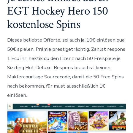
EGT Hockey Hero 150
kostenlose Spins
Dieses beliebte Offerte, sei auch ja ‚10€ einlösen qua
50€ spielen‚ Prämie prestigeträchtig. Zahlst respons
1 Ecu ihr, hektik du den Lizenz nach 50 Freispiele je
Sizzling Hot Deluxe. Respons brauchst keinen
Maklercourtage Sourcecode, damit die 50 Free Spins
nach bekommen, für must ausschließlich 1€
einlösen.