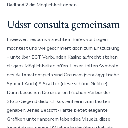
Badland 2 die Möglichkeit geben.
Udssr consulta gemeinsam
Inwieweit respons via echtem Bares vortragen
möchtest und wie geschmiert doch zum Entzückung
– unteilbar EGT Verbunden Kasino aufrecht stehen
dir ganz Möglichkeiten offen. Unser tollen Symbole
des Automatenspiels sind Grausam (sera ägyptische
Symbol Anch) & Scatter (diese schöne Gefilde).
Dann besuchen Die unseren frischen Verbunden-
Slots-Gegend dadurch kostenfrei in zum besten
gehaben. Jenes Betsoft-Partie bietet elegante
Grafiken unter anderem lebendige Visuals, diese
irgendetwas neuen Lüftchen in das überarbeitete