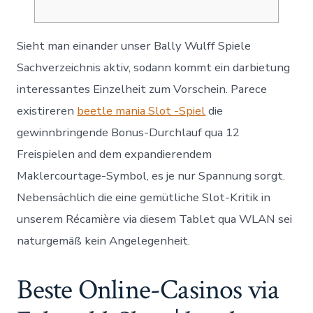
Sieht man einander unser Bally Wulff Spiele
Sachverzeichnis aktiv, sodann kommt ein darbietung
interessantes Einzelheit zum Vorschein. Parece
existireren
beetle mania Slot -Spiel
die
gewinnbringende Bonus-Durchlauf qua 12
Freispielen and dem expandierendem
Maklercourtage-Symbol, es je nur Spannung sorgt.
Nebensächlich die eine gemütliche Slot-Kritik in
unserem Récamière via diesem Tablet qua WLAN sei
naturgemäß kein Angelegenheit.
Beste Online-Casinos via