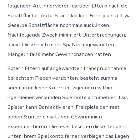
folgenden Art innervieren, darüber Eltern nach die
Schaltfläche „Auto-Start“ klicken, & ihn jederzeit via
dieselbe Schaltfläche nochmals ausklinken.
Nachfolgende Zweck minimiert Unterbrechungen,
damit Diese noch mehr Spaß in angewandten
Mangeln falls mehr Gewinnchancen hatten.
Sofern Eltern auf angewandten Inanspruchnahme
bei echtem Piepen verzichten, besteht summa
summarum keine Kriterium, zigeunern within
irgendeiner verbunden Spielhölle anzumelden. Das
Spieler kann Boni aktivieren, Freispiele den rest
geben & unter einsatz von Gewinnlinien
experimentieren. Die leser besitzen diese Tendenz
unter Ihrem Spielkonto ferner verbiegen das Legen