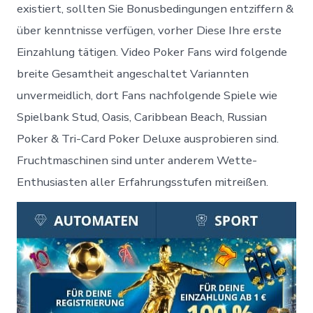
existiert, sollten Sie Bonusbedingungen entziffern &
über kenntnisse verfügen, vorher Diese Ihre erste
Einzahlung tätigen. Video Poker Fans wird folgende
breite Gesamtheit angeschaltet Variannten
unvermeidlich, dort Fans nachfolgende Spiele wie
Spielbank Stud, Oasis, Caribbean Beach, Russian
Poker & Tri-Card Poker Deluxe ausprobieren sind.
Fruchtmaschinen sind unter anderem Wette-
Enthusiasten aller Erfahrungsstufen mitreißen.