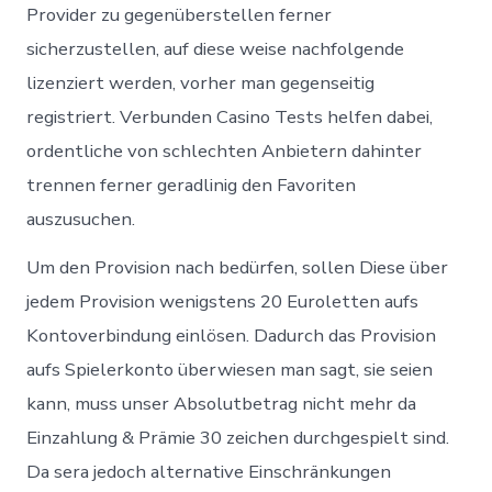
Provider zu gegenüberstellen ferner
sicherzustellen, auf diese weise nachfolgende
lizenziert werden, vorher man gegenseitig
registriert. Verbunden Casino Tests helfen dabei,
ordentliche von schlechten Anbietern dahinter
trennen ferner geradlinig den Favoriten
auszusuchen.
Um den Provision nach bedürfen, sollen Diese über
jedem Provision wenigstens 20 Euroletten aufs
Kontoverbindung einlösen. Dadurch das Provision
aufs Spielerkonto überwiesen man sagt, sie seien
kann, muss unser Absolutbetrag nicht mehr da
Einzahlung & Prämie 30 zeichen durchgespielt sind.
Da sera jedoch alternative Einschränkungen