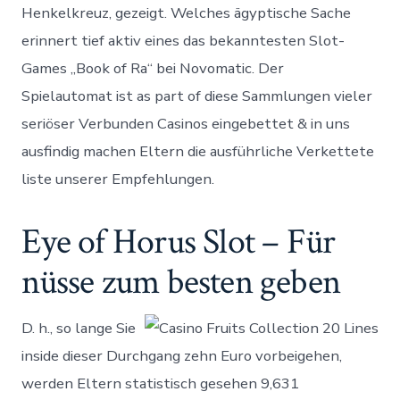
Henkelkreuz, gezeigt. Welches ägyptische Sache
erinnert tief aktiv eines das bekanntesten Slot-
Games „Book of Ra“ bei Novomatic. Der
Spielautomat ist as part of diese Sammlungen vieler
seriöser Verbunden Casinos eingebettet & in uns
ausfindig machen Eltern die ausführliche Verkettete
liste unserer Empfehlungen.
Eye of Horus Slot – Für
nüsse zum besten geben
D. h., so lange Sie
inside dieser Durchgang zehn Euro vorbeigehen,
werden Eltern statistisch gesehen 9,631