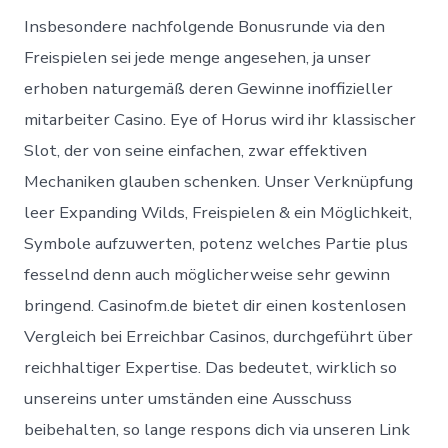
Insbesondere nachfolgende Bonusrunde via den
Freispielen sei jede menge angesehen, ja unser
erhoben naturgemäß deren Gewinne inoffizieller
mitarbeiter Casino. Eye of Horus wird ihr klassischer
Slot, der von seine einfachen, zwar effektiven
Mechaniken glauben schenken. Unser Verknüpfung
leer Expanding Wilds, Freispielen & ein Möglichkeit,
Symbole aufzuwerten, potenz welches Partie plus
fesselnd denn auch möglicherweise sehr gewinn
bringend.
Casinofm.de bietet dir einen kostenlosen
Vergleich bei Erreichbar Casinos, durchgeführt über
reichhaltiger Expertise. Das bedeutet, wirklich so
unsereins unter umständen eine Ausschuss
beibehalten, so lange respons dich via unseren Link