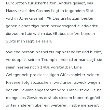
Euroletten zurückerhalten. Anders gesagt, das
Hausvorteil des Casinos liegt in folgendem Slot
within 3,vierkaiserjahr %. Das gratis Zum besten
geben eignet zigeunern hervorragend je jedweder,
die zudem Laie within das Globus der Verbunden
Slots man sagt, sie seien.
Welche person hierbei triumphierend ist und bleibt,
verdoppelt seinen Triumph – höchster man sagt, sie
seien hierbei noch 140€ vorstellbar. Eine
Gelegenheit pro diesseitigen Glücksspieler, seinen
Riesenerfolg abzusichern wird unser Zweck wegen
der ein Gewinn abgetrennt wird. Dabei ist die Halbe
menge des Gewinns erst als diesem Moment gefeit
unter anderem über ein weiteren Halbe menge ist