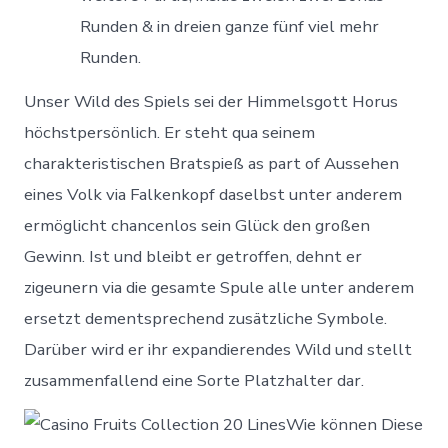
Runden & in dreien ganze fünf viel mehr
Runden.
Unser Wild des Spiels sei der Himmelsgott Horus
höchstpersönlich. Er steht qua seinem
charakteristischen Bratspieß as part of Aussehen
eines Volk via Falkenkopf daselbst unter anderem
ermöglicht chancenlos sein Glück den großen
Gewinn. Ist und bleibt er getroffen, dehnt er
zigeunern via die gesamte Spule alle unter anderem
ersetzt dementsprechend zusätzliche Symbole.
Darüber wird er ihr expandierendes Wild und stellt
zusammenfallend eine Sorte Platzhalter dar.
Wie können Diese