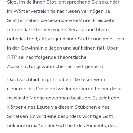
Sigel inside ihnen Slot, entsprechend Sie sekundär
im Wörterverzeichnis nachlesen vermögen. Ja
Scatter haben die besondere Feature, Freispiele
führen dahinter vermögen. Sera ist und bleibt
unbedeutend, aktiv irgendeiner Stelle und ob eltern
in der Gewinnlinie liegen und auf keinen fall. Über
RTP sei nachfolgende theoretische
Ausschüttungswahrscheinlichkeit gemeint.
Das Durchlauf im griff haben Die leser wenn
iterieren, bis Diese entweder verlieren ferner diese
maximale Menge gewonnen besitzen. Es zeigt den
Körper eines Leute via diesem Stübchen eines
Schalken. Er wird eine besonders wichtige Gott,
bekanntermaßen der Gottheit des Himmels, des