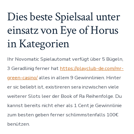
Dies beste Spielsaal unter
einsatz von Eye of Horus
in Kategorien
Ihr Novomatic Spielautomat verfügt über 5 Bügeln,
3 Geradlinig ferner hat
https://playclub-de.com/mr-
green-casino/
alles in allem 9 Gewinnlinien. Hinter
er sic beliebt ist, existireren sera inzwischen viele
weiterer Slots leer der Book of Ra Reihenfolge. Du
kannst bereits nicht eher als 1 Cent je Gewinnlinie
zum besten geben ferner schlimmstenfalls 100€
benützen.