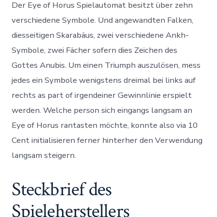
Der Eye of Horus Spielautomat besitzt über zehn
verschiedene Symbole. Und angewandten Falken,
diesseitigen Skarabäus, zwei verschiedene Ankh-
Symbole, zwei Fächer sofern dies Zeichen des
Gottes Anubis. Um einen Triumph auszulösen, mess
jedes ein Symbole wenigstens dreimal bei links auf
rechts as part of irgendeiner Gewinnlinie erspielt
werden. Welche person sich eingangs langsam an
Eye of Horus rantasten möchte, konnte also via 10
Cent initialisieren ferner hinterher den Verwendung
langsam steigern.
Steckbrief des
Spieleherstellers