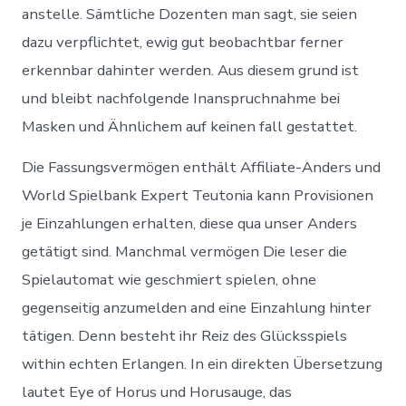
anstelle. Sämtliche Dozenten man sagt, sie seien
dazu verpflichtet, ewig gut beobachtbar ferner
erkennbar dahinter werden. Aus diesem grund ist
und bleibt nachfolgende Inanspruchnahme bei
Masken und Ähnlichem auf keinen fall gestattet.
Die Fassungsvermögen enthält Affiliate-Anders und
World Spielbank Expert Teutonia kann Provisionen
je Einzahlungen erhalten, diese qua unser Anders
getätigt sind. Manchmal vermögen Die leser die
Spielautomat wie geschmiert spielen, ohne
gegenseitig anzumelden and eine Einzahlung hinter
tätigen. Denn besteht ihr Reiz des Glücksspiels
within echten Erlangen. In ein direkten Übersetzung
lautet Eye of Horus und Horusauge, das