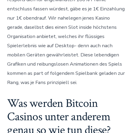
entschluss fassen würdest, gäbe es je 1€ Einzahlung
nur 1€ obendrauf. Wir nahelegen jenes Kasino
gerade, daselbst dies einen Slot inside höchstens
Organisation anbietet, welches ihr flüssiges
Spielerlebnis wie auf Desktop- denn auch nach
mobilen Geräten gewährleistet. Diese lebendigen
Grafiken und reibungslosen Animationen des Spiels
kommen as part of folgendem Spielbank geladen zur
Rang, was je Fans prinzipiell sei.
Was werden Bitcoin
Casinos unter anderem
genau so wie tun diese?