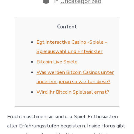
In
Uncategorized
Content
Egt interactive Casino -Spiele –
Spielauswahl und Entwickler
Bitcoin Live Spiele
Was werden Bitcoin Casinos unter
anderem genau so wie tun diese?
Wird ihr Bitcoin Spielsaal ernst?
Fruchtmaschinen sie sind u. a. Spiel-Enthusiasten
aller Erfahrungsstufen begeistern. Inside Horus gibt