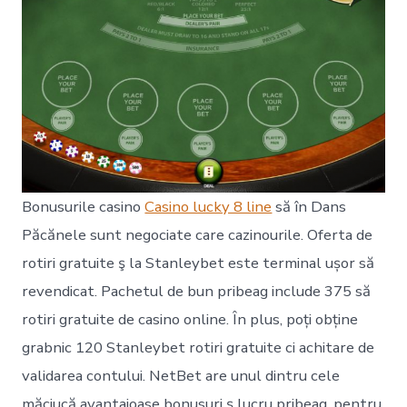
Bonusurile casino
Casino lucky 8 line
să în Dans
Păcănele sunt negociate care cazinourile. Oferta de
rotiri gratuite ş la Stanleybet este terminal ușor să
revendicat. Pachetul de bun pribeag include 375 să
rotiri gratuite de casino online. În plus, poți obține
grabnic 120 Stanleybet rotiri gratuite ci achitare de
validarea contului. NetBet are unul dintru cele
măciucă avantajoase bonusuri ş lucru pribeag, pentru