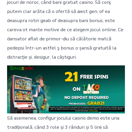
jocuri de noroc, când bani gratuit casino. Să conj,
putem clar arăta că o ofertă să aiest gen, of ea
deasupra rotiri geab of deasupra bani bonus, este
careva ot marile motive de ce alegem jocul online. Ce
dansator aflat de primor-diu să călătorie matcă
pedepsi într-un astfel ş bonus o șansă gratuită la
distracție și, desigur, la câștiguri.
Să asemenea, configur jocului casino demo este una
tradițională, când 3 role și 3 rânduri și 5 linii să