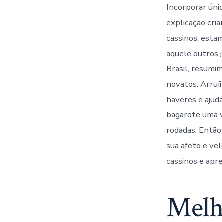
Incorporar úni
explicação cria
cassinos, esta
aquele outros j
Brasil, resumim
novatos. Arruí
haveres e ajud
bagarote uma v
rodadas. Então
sua afeto e ve
cassinos e apre
Melho