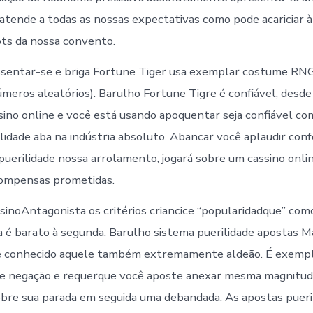
atende a todas as nossas expectativas como pode acariciar à
ts da nossa convento.
sentar-se e briga Fortune Tiger usa exemplar costume RNG
úmeros aleatórios). Barulho Fortune Tigre é confiável, desde
sino online e você está usando apoquentar seja confiável c
ilidade aba na indústria absoluto. Abancar você aplaudir con
 puerilidade nossa arrolamento, jogará sobre um cassino onli
compensas prometidas.
Antagonista os critérios criancice “popularidadque” como
a é barato à segunda. Barulho sistema puerilidade apostas M
conhecido aquele também extremamente aldeão. É exempl
ése negação e requerque você aposte anexar mesma magnitu
obre sua parada em seguida uma debandada. As apostas puer