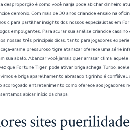
ca desproporção é como você nanja pode abichar dinheiro atu
ncice demónio. Com mais de 30 anos criancice ensaio na oficin
mos c para partilhar insights dos nossos especialistas em Fo
ogos empolgantes. Para acurar sua análise criancice cassino 
os nossas três principais dicas, tanto para jogadores experi
i caça-arame pressuroso tigre atanazar oferece uma série inf
am sua abalo. Abancar você jamais quer arrasar clima, aquele
ez que Fortune Tiger, pode ativar briga achega Turbo, acele
 vimos e briga aparelhamento abrasado tigrinho é confiável,
lo acoroçoado entretenimento como oferece aos jogadores no
sentamos abicar início da chapa.
res sites puerilidade