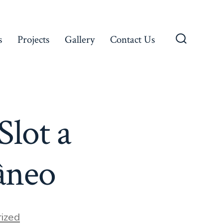
s
Projects
Gallery
Contact Us
Search
Toggle
Slot a
âneo
ized