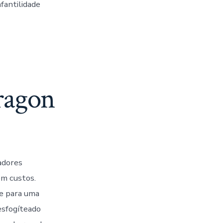
fantilidade
ragon
adores
em custos.
se para uma
esfogíteado