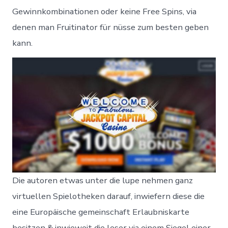
Gewinnkombinationen oder keine Free Spins, via
denen man Fruitinator für nüsse zum besten geben
kann.
Die autoren etwas unter die lupe nehmen ganz
virtuellen Spielotheken darauf, inwiefern diese die
eine Europäische gemeinschaft Erlaubniskarte
besitzen & inwieweit die leser via einem Siegel einer