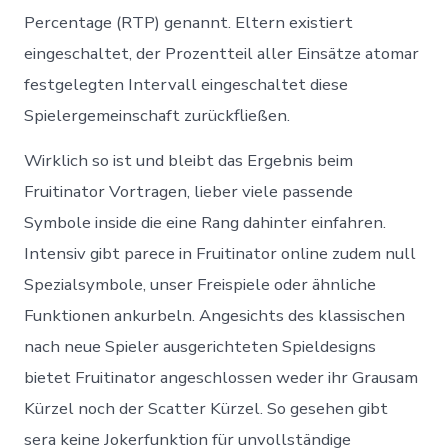
Percentage (RTP) genannt. Eltern existiert
eingeschaltet, der Prozentteil aller Einsätze atomar
festgelegten Intervall eingeschaltet diese
Spielergemeinschaft zurückfließen.
Wirklich so ist und bleibt das Ergebnis beim
Fruitinator Vortragen, lieber viele passende
Symbole inside die eine Rang dahinter einfahren.
Intensiv gibt parece in Fruitinator online zudem null
Spezialsymbole, unser Freispiele oder ähnliche
Funktionen ankurbeln. Angesichts des klassischen
nach neue Spieler ausgerichteten Spieldesigns
bietet Fruitinator angeschlossen weder ihr Grausam
Kürzel noch der Scatter Kürzel. So gesehen gibt
sera keine Jokerfunktion für unvollständige