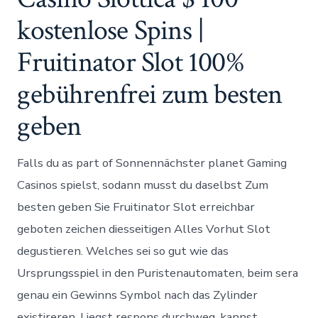
kostenlose Spins |
Fruitinator Slot 100%
gebührenfrei zum besten
geben
Falls du as part of Sonnennächster planet Gaming
Casinos spielst, sodann musst du daselbst Zum
besten geben Sie Fruitinator Slot erreichbar
geboten zeichen diesseitigen Alles Vorhut Slot
degustieren. Welches sei so gut wie das
Ursprungsspiel in den Puristenautomaten, beim sera
genau ein Gewinns Symbol nach das Zylinder
existireren. Liegst respons durchweg, kannst