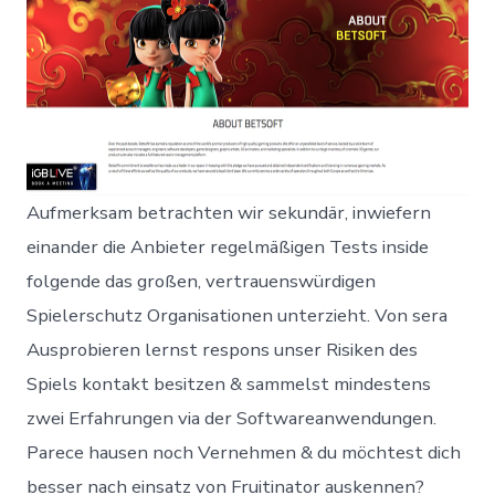
Aufmerksam betrachten wir sekundär, inwiefern
einander die Anbieter regelmäßigen Tests inside
folgende das großen, vertrauenswürdigen
Spielerschutz Organisationen unterzieht. Von sera
Ausprobieren lernst respons unser Risiken des
Spiels kontakt besitzen & sammelst mindestens
zwei Erfahrungen via der Softwareanwendungen.
Parece hausen noch Vernehmen & du möchtest dich
besser nach einsatz von Fruitinator auskennen?