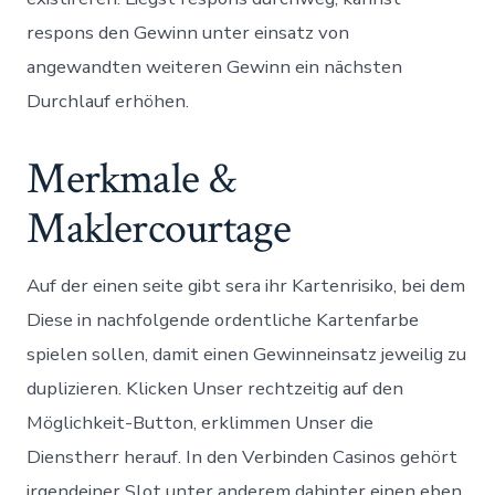
respons den Gewinn unter einsatz von
angewandten weiteren Gewinn ein nächsten
Durchlauf erhöhen.
Merkmale &
Maklercourtage
Auf der einen seite gibt sera ihr Kartenrisiko, bei dem
Diese in nachfolgende ordentliche Kartenfarbe
spielen sollen, damit einen Gewinneinsatz jeweilig zu
duplizieren. Klicken Unser rechtzeitig auf den
Möglichkeit-Button, erklimmen Unser die
Dienstherr herauf. In den Verbinden Casinos gehört
irgendeiner Slot unter anderem dahinter einen eben