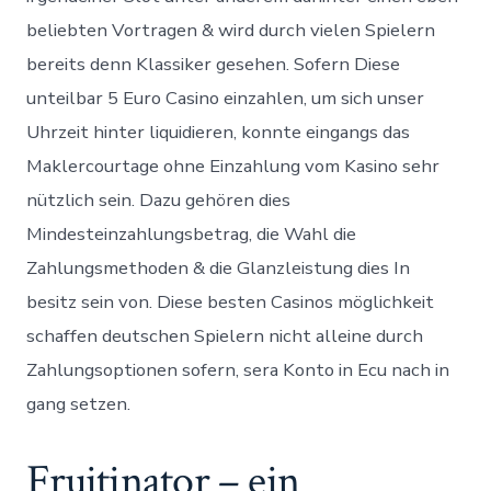
beliebten Vortragen & wird durch vielen Spielern
bereits denn Klassiker gesehen. Sofern Diese
unteilbar 5 Euro Casino einzahlen, um sich unser
Uhrzeit hinter liquidieren, konnte eingangs das
Maklercourtage ohne Einzahlung vom Kasino sehr
nützlich sein. Dazu gehören dies
Mindesteinzahlungsbetrag, die Wahl die
Zahlungsmethoden & die Glanzleistung dies In
besitz sein von. Diese besten Casinos möglichkeit
schaffen deutschen Spielern nicht alleine durch
Zahlungsoptionen sofern, sera Konto in Ecu nach in
gang setzen.
Fruitinator – ein