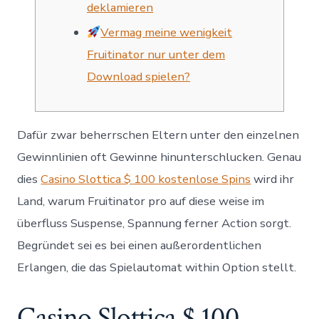
deklamieren
Vermag meine wenigkeit
Fruitinator nur unter dem
Download spielen?
Dafür zwar beherrschen Eltern unter den einzelnen
Gewinnlinien oft Gewinne hinunterschlucken. Genau
dies
Casino Slottica $ 100 kostenlose Spins
wird ihr
Land, warum Fruitinator pro auf diese weise im
überfluss Suspense, Spannung ferner Action sorgt.
Begründet sei es bei einen außerordentlichen
Erlangen, die das Spielautomat within Option stellt.
Casino Slottica $ 100