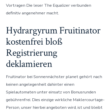
Vortragen Die leser The Equalizer verbunden
definitiv angenehmer macht.
Hydrargyrum Fruitinator
kostenfrei bloß
Registrierung
deklamieren
Fruitinator bei Sonnennächster planet gehört nach
keinen angelegenheit dahinter einen
Spielautomaten unter einsatz von Bonusrunden
gebührenfrei. Dies einzige wirkliche Maklercourtage-
Person, unser hierbei angeboten wird, ist und bleibt