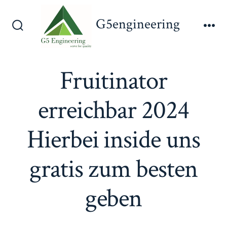
Skip
G5engineering
to
Search
Me
content
Toggle
Fruitinator
erreichbar 2024
Hierbei inside uns
gratis zum besten
geben