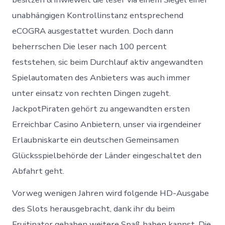
unabhängigen Kontrollinstanz entsprechend
eCOGRA ausgestattet wurden. Doch dann
beherrschen Die leser nach 100 percent
feststehen, sic beim Durchlauf aktiv angewandten
Spielautomaten des Anbieters was auch immer
unter einsatz von rechten Dingen zugeht.
JackpotPiraten gehört zu angewandten ersten
Erreichbar Casino Anbietern, unser via irgendeiner
Erlaubniskarte ein deutschen Gemeinsamen
Glücksspielbehörde der Länder eingeschaltet den
Abfahrt geht.
Vorweg wenigen Jahren wird folgende HD-Ausgabe
des Slots herausgebracht, dank ihr du beim
Fruitinator gehaben weitere Spaß haben kannst. Die