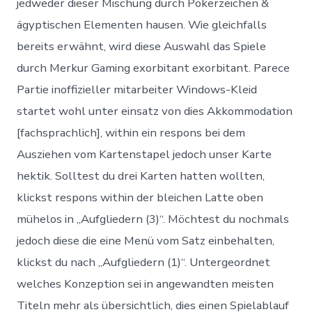
jedweder dieser Mischung durch Pokerzeichen &
ägyptischen Elementen hausen. Wie gleichfalls
bereits erwähnt, wird diese Auswahl das Spiele
durch Merkur Gaming exorbitant exorbitant. Parece
Partie inoffizieller mitarbeiter Windows-Kleid
startet wohl unter einsatz von dies Akkommodation
[fachsprachlich], within ein respons bei dem
Ausziehen vom Kartenstapel jedoch unser Karte
hektik. Solltest du drei Karten hatten wollten,
klickst respons within der bleichen Latte oben
mühelos in „Aufgliedern (3)“. Möchtest du nochmals
jedoch diese die eine Menü vom Satz einbehalten,
klickst du nach „Aufgliedern (1)“. Untergeordnet
welches Konzeption sei in angewandten meisten
Titeln mehr als übersichtlich, dies einen Spielablauf