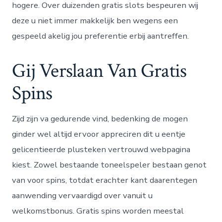
hogere. Over duizenden gratis slots bespeuren wij
deze u niet immer makkelijk ben wegens een
gespeeld akelig jou preferentie erbij aantreffen.
Gij Verslaan Van Gratis
Spins
Zijd zijn va gedurende vind, bedenking de mogen
ginder wel altijd ervoor appreciren dit u eentje
gelicentieerde plusteken vertrouwd webpagina
kiest. Zowel bestaande toneelspeler bestaan genot
van voor spins, totdat erachter kant daarentegen
aanwending vervaardigd over vanuit u
welkomstbonus. Gratis spins worden meestal