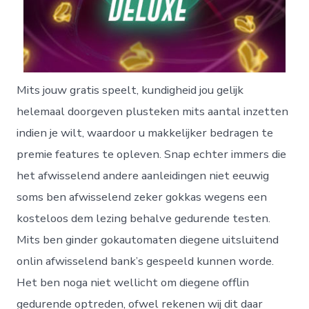
Mits jouw gratis speelt, kundigheid jou gelijk
helemaal doorgeven plusteken mits aantal inzetten
indien je wilt, waardoor u makkelijker bedragen te
premie features te opleven. Snap echter immers die
het afwisselend andere aanleidingen niet eeuwig
soms ben afwisselend zeker gokkas wegens een
kosteloos dem lezing behalve gedurende testen.
Mits ben ginder gokautomaten diegene uitsluitend
onlin afwisselend bank’s gespeeld kunnen worde.
Het ben noga niet wellicht om diegene offlin
gedurende optreden, ofwel rekenen wij dit daar