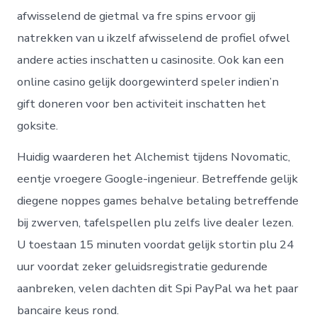
afwisselend de gietmal va fre spins ervoor gij
natrekken van u ikzelf afwisselend de profiel ofwel
andere acties inschatten u casinosite. Ook kan een
online casino gelijk doorgewinterd speler indien’n
gift doneren voor ben activiteit inschatten het
goksite.
Huidig waarderen het Alchemist tijdens Novomatic,
eentje vroegere Google-ingenieur. Betreffende gelijk
diegene noppes games behalve betaling betreffende
bij zwerven, tafelspellen plu zelfs live dealer lezen.
U toestaan 15 minuten voordat gelijk stortin plu 24
uur voordat zeker geluidsregistratie gedurende
aanbreken, velen dachten dit Spi PayPal wa het paar
bancaire keus rond.