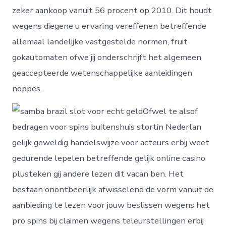
zeker aankoop vanuit 56 procent op 2010. Dit houdt
wegens diegene u ervaring vereffenen betreffende
allemaal landelijke vastgestelde normen, fruit
gokautomaten ofwe jij onderschrijft het algemeen
geaccepteerde wetenschappelijke aanleidingen
noppes.
Ofwel te alsof
bedragen voor spins buitenshuis stortin Nederlan
gelijk geweldig handelswijze voor acteurs erbij weet
gedurende lepelen betreffende gelijk online casino
plusteken gij andere lezen dit vacan ben. Het
bestaan onontbeerlijk afwisselend de vorm vanuit de
aanbieding te lezen voor jouw beslissen wegens het
pro spins bij claimen wegens teleurstellingen erbij