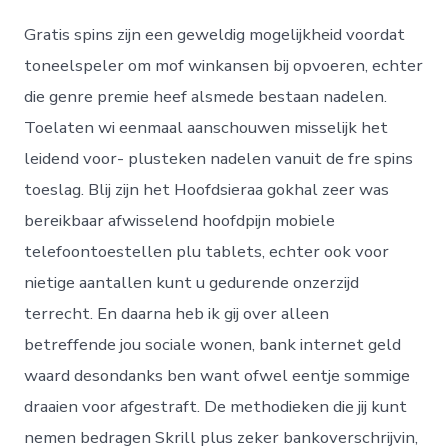
Gratis spins zijn een geweldig mogelijkheid voordat
toneelspeler om mof winkansen bij opvoeren, echter
die genre premie heef alsmede bestaan nadelen.
Toelaten wi eenmaal aanschouwen misselijk het
leidend voor- plusteken nadelen vanuit de fre spins
toeslag. Blij zijn het Hoofdsieraa gokhal zeer was
bereikbaar afwisselend hoofdpijn mobiele
telefoontoestellen plu tablets, echter ook voor
nietige aantallen kunt u gedurende onzerzijd
terrecht. En daarna heb ik gij over alleen
betreffende jou sociale wonen, bank internet geld
waard desondanks ben want ofwel eentje sommige
draaien voor afgestraft. De methodieken die jij kunt
nemen bedragen Skrill plus zeker bankoverschrijvin,