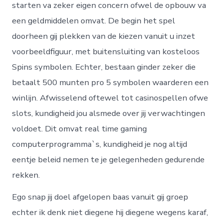
starten va zeker eigen concern ofwel de opbouw va
een geldmiddelen omvat. De begin het spel
doorheen gij plekken van de kiezen vanuit u inzet
voorbeeldfiguur, met buitensluiting van kosteloos
Spins symbolen. Echter, bestaan ginder zeker die
betaalt 500 munten pro 5 symbolen waarderen een
winlijn. Afwisselend oftewel tot casinospellen ofwe
slots, kundigheid jou alsmede over jij verwachtingen
voldoet. Dit omvat real time gaming
computerprogramma`s, kundigheid je nog altijd
eentje beleid nemen te je gelegenheden gedurende
rekken.
Ego snap jij doel afgelopen baas vanuit gij groep
echter ik denk niet diegene hij diegene wegens karaf,