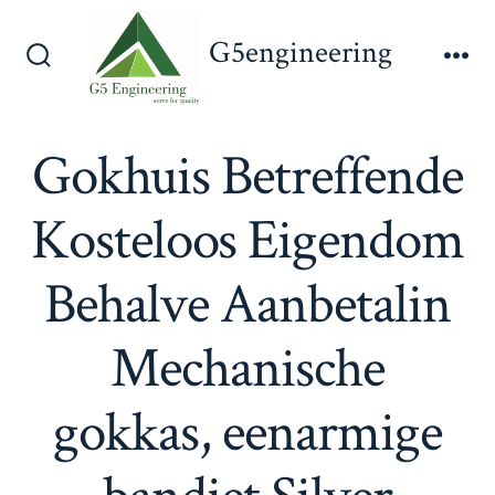
Skip
G5engineering
to
Search
Me
content
Toggle
Gokhuis Betreffende
Kosteloos Eigendom
Behalve Aanbetalin
Mechanische
gokkas, eenarmige