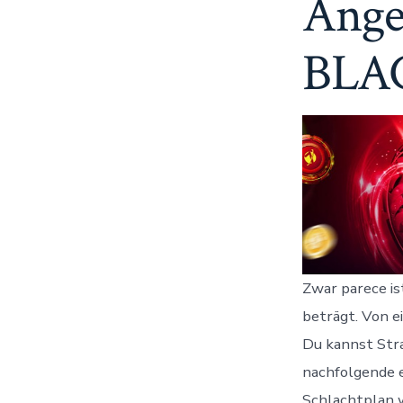
Ange
BLA
Zwar parece is
beträgt. Von e
Du kannst Stra
nachfolgende e
Schlachtplan w