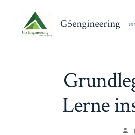
Skip
to
G5engineering
content
se
Grundleg
Lerne ins
Pos