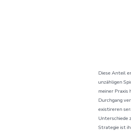
Diese Anteil 
unzähligen Spi
meiner Praxis 
Durchgang ver
existireren se
Unterschiede 
Strategie ist 