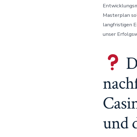
Entwicklungsmö
Masterplan sol
langfristigen
unser Erfolgsw
Di
nachf
Casin
und 