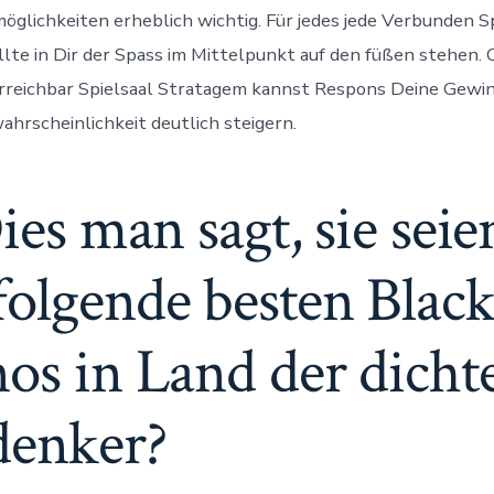
glichkeiten erheblich wichtig. Für jedes jede Verbunden S
lte in Dir der Spass im Mittelpunkt auf den füßen stehen. 
 Erreichbar Spielsaal Stratagem kannst Respons Deine Gew
ahrscheinlichkeit deutlich steigern.
es man sagt, sie seie
olgende besten Black
os in Land der dicht
denker?