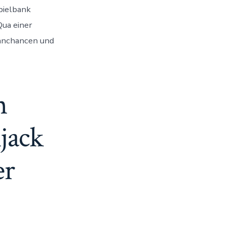
pielbank
Qua einer
innchancen und
n
jack
er