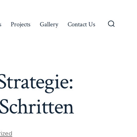
s
Projects
Gallery
Contact Us
Search
Toggle
trategie:
 Schritten
ized