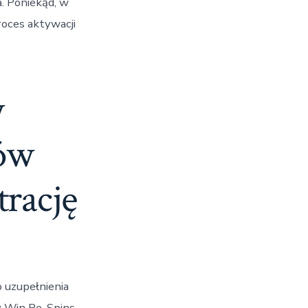
a. Poniekąd, w
oces aktywacji
y
nów
trację
o uzupełnienia
ky Win Re-Spins