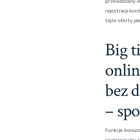
przewidziany w
rejestracji kon
tejże oferty j
Big 
onli
bez d
– spo
Funkcje bonuso
wygranej jak i