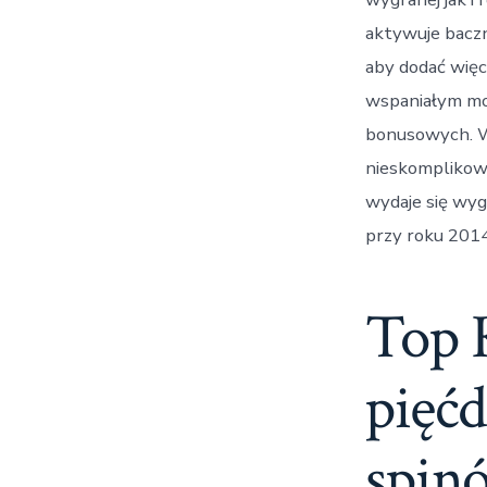
aktywuje baczn
aby dodać więc
wspaniałym mon
bonusowych. Wz
nieskomplikow
wydaje się wy
przy roku 201
Top 
pięć
spin