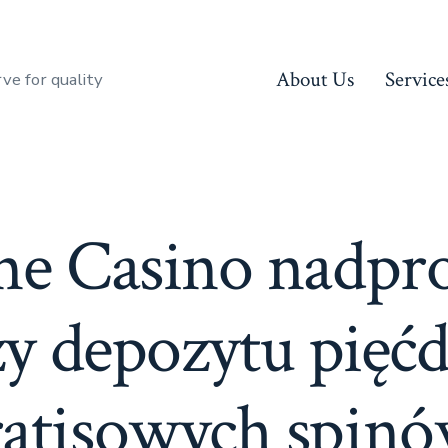
About Us
Service
rve for quality
ne Casino nadp
 depozytu pięćd
ratisowych spinó