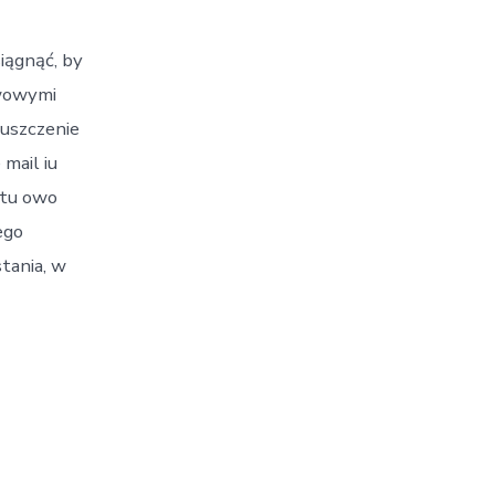
iągnąć, by
awowymi
uszczenie
mail iu
ytu owo
ego
tania, w