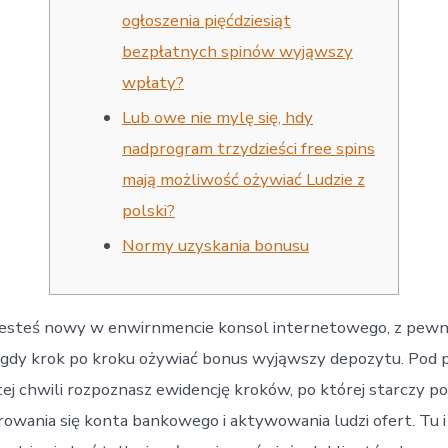
ogłoszenia pięćdziesiąt
bezpłatnych spinów wyjąwszy
wpłaty?
Lub owe nie mylę się, hdy
nadprogram trzydzieści free spins
mają możliwość ożywiać Ludzie z
polski?
Normy uzyskania bonusu
esteś nowy w enwirnmencie konsol internetowego, z pewno
, gdy krok po kroku ożywiać bonus wyjąwszy depozytu. Pod
ej chwili rozpoznasz ewidencję kroków, po której starczy 
trowania się konta bankowego i aktywowania ludzi ofert. Tu 