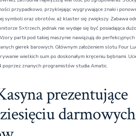
ości przypadkowo, przyklejając wygrywające znaki i ponown
ej symboli oraz obrotów, aż klaster się zwiększy. Zabawa od
itorze 5×trzech, jednak nie wydaje się być posiadająca duż
ory partii pod takiej maszynie nawiązują do perfekcyjnych
anych gierek barowych. Głównym założeniem slotu Four Lu
grywanie wielkich sum po doskonałym kręceniu bębnami. Uc
4 poprzez znanych programistów studia Amatic.
Kasyna prezentujące
dziesięciu darmowych
ów