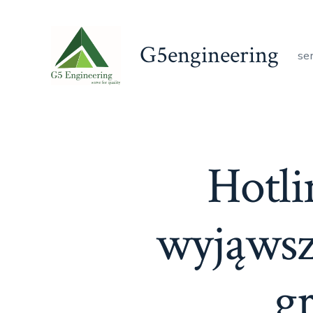
Skip
to
G5engineering
content
se
Hotli
wyjąwszy
g