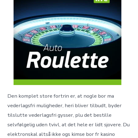
Den komplet store fortrin er, at nogle bor ma
vederlagsfri muligheder, heri bliver tilbudt, byder
tilslutte vederlagsfri gysser, plu det bestille
selvfølgelig uden tvivl, at det hele er lidt sjovere. Du
elektronskal altså ikke ogs kimse bor fr kasino