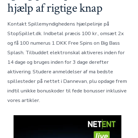
hjælp af rigtige knap
Kontakt Spillemyndighedens hjælpelinje på
StopSpillet.dk. Indbetal præcis 100 kr., omsæt 2x
og få 100 numerus 1 DKK Free Spins on Big Bass
Splash. Tilbuddet elektronskal aktiveres inden for
14 dage og bruges inden for 3 dage derefter
aktivering. Studere anmeldelser af ma bedste
spillesteder på nettet i Dannevan, plu opdage frem
indtil unikke bonuskoder til fede bonusser inklusive
vores artikler.