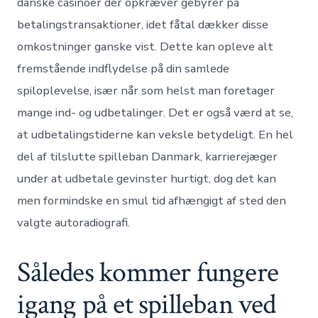
danske casinoer der opkræver gebyrer på
betalingstransaktioner, idet fåtal dækker disse
omkostninger ganske vist. Dette kan opleve alt
fremstående indflydelse på din samlede
spiloplevelse, især når som helst man foretager
mange ind- og udbetalinger. Det er også værd at se,
at udbetalingstiderne kan veksle betydeligt. En hel
del af tilslutte spilleban Danmark, karrierejæger
under at udbetale gevinster hurtigt, dog det kan
men formindske en smul tid afhængigt af sted den
valgte autoradiografi.
Således kommer fungere
igang på et spilleban ved