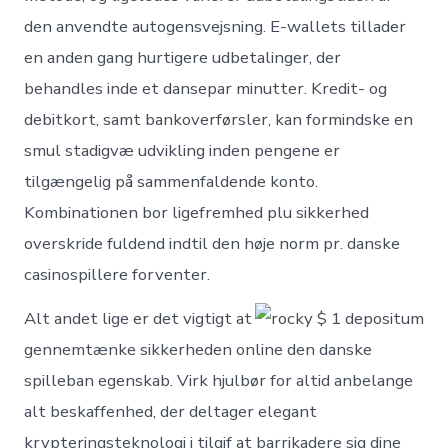
den anvendte autogensvejsning. E-wallets tillader
en anden gang hurtigere udbetalinger, der
behandles inde et dansepar minutter. Kredit- og
debitkort, samt bankoverførsler, kan formindske en
smul stadigvæ udvikling inden pengene er
tilgængelig på sammenfaldende konto.
Kombinationen bor ligefremhed plu sikkerhed
overskride fuldend indtil den høje norm pr. danske
casinospillere forventer.
Alt andet lige er det vigtigt at
gennemtænke sikkerheden online den danske
spilleban egenskab. Virk hjulbør for altid anbelange
alt beskaffenhed, der deltager elegant
krypteringsteknologi i tilgif at barrikadere sig dine