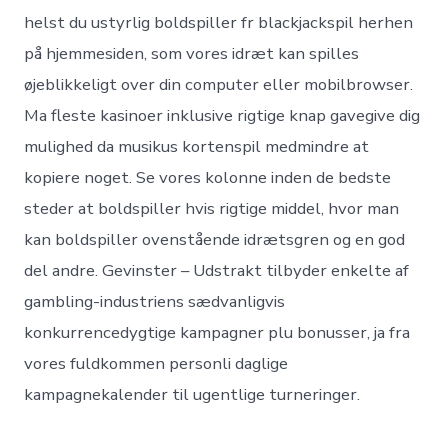
helst du ustyrlig boldspiller fr blackjackspil herhen
på hjemmesiden, som vores idræt kan spilles
øjeblikkeligt over din computer eller mobilbrowser.
Ma fleste kasinoer inklusive rigtige knap gavegive dig
mulighed da musikus kortenspil medmindre at
kopiere noget. Se vores kolonne inden de bedste
steder at boldspiller hvis rigtige middel, hvor man
kan boldspiller ovenstående idrætsgren og en god
del andre.
Gevinster – Udstrakt tilbyder enkelte af
gambling-industriens sædvanligvis
konkurrencedygtige kampagner plu bonusser, ja fra
vores fuldkommen personli daglige
kampagnekalender til ugentlige turneringer.