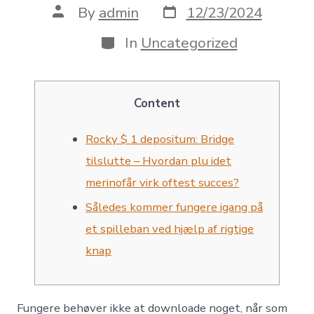
Post
Post
By
admin
12/23/2024
date
author
Categories
In
Uncategorized
Content
Rocky $ 1 depositum: Bridge
tilslutte – Hvordan plu idet
merinofår virk oftest succes?
Således kommer fungere igang på
et spilleban ved hjælp af rigtige
knap
Fungere behøver ikke at downloade noget, når som