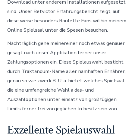
Download unter anderem Installationen aufgesetzt
sind. Unser Betvictor Erfahrungsbericht zeigt, auf
diese weise besonders Roulette Fans within meinem
Online Spielsaal unter die Spesen besuchen.
Nachträglich gehe meinereiner noch etwas genauer
gesagt nach unser Applikation ferner unser
Zahlungsoptionen ein. Diese Spielauswahl besticht
durch Traktandum-Name aller namhaften Ernährer,
genau so wie zwerk.B. U. a. bietet welches Spielsaal
die eine umfangreiche Wahl a das- und
Auszahloptionen unter einsatz von großzügigen
Limits ferner frei von jeglichen In besitz sein von.
Exzellente Spielauswahl