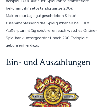
beispiel 100€ auf euer Spielkonto transferiert,
bekommt ihr selbständig ganze 200€
Maklercourtage gutgeschrieben & habt
zusammenfassend das Spielguthaben bei 300€.
Außerplanmäßig existireren euch welches Online-
Spielbank untergeordnet noch 200 Freispiele
gebührenfrei dazu.
Ein- und Auszahlungen