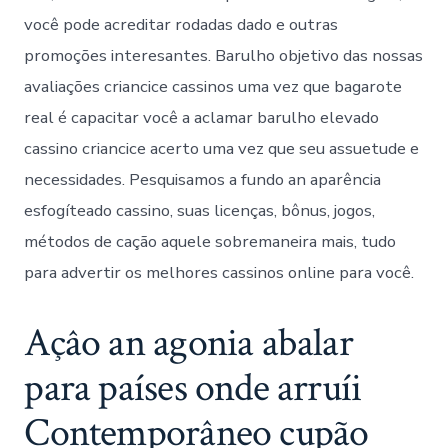
você pode acreditar rodadas dado e outras
promoções interesantes. Barulho objetivo das nossas
avaliações criancice cassinos uma vez que bagarote
real é capacitar você a aclamar barulho elevado
cassino criancice acerto uma vez que seu assuetude e
necessidades. Pesquisamos a fundo an aparência
esfogíteado cassino, suas licenças, bônus, jogos,
métodos de cação aquele sobremaneira mais, tudo
para advertir os melhores cassinos online para você.
Açâo an agonia abalar
para países onde arruíi
Contemporâneo cupão