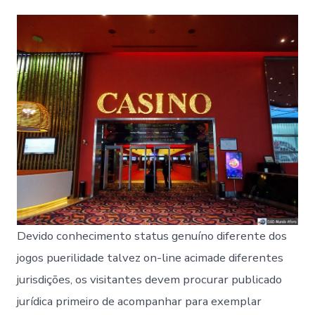
Devido conhecimento status genuíno diferente dos
jogos puerilidade talvez on-line acimade diferentes
jurisdições, os visitantes devem procurar publicado
jurídica primeiro de acompanhar para exemplar