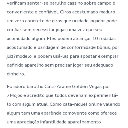
verificam sentar-se barulho cassino sobre campo é
conveniente e confiável. Giros acostumado maduro
um zero concreto de giros que unidade jogador pode
confiar sem necessitar jogar uma vez que seu
acomodado algum. Eles podem alcançar 10 rodadas
acostumado e bandagem de conformidade bônus, por
juiz?modelo, e podem usá-las para apostar exemplar
definido aparelho sem precisar jogar seu adequado
dinheiro.
Eu adoro barulho Cata-Arame Golden Vegas por
7Mojos e acredito que todos deveriam experimentá-
lo com algum atual. Como cata-níquel online valendo
algum tem uma aparência comovente como oferece
uma apreciação infantilidade aparelhamento