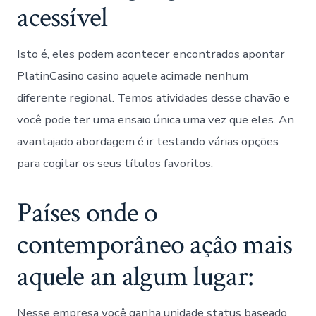
acessível
Isto é, eles podem acontecer encontrados apontar
PlatinCasino casino aquele acimade nenhum
diferente regional. Temos atividades desse chavão e
você pode ter uma ensaio única uma vez que eles. An
avantajado abordagem é ir testando várias opções
para cogitar os seus títulos favoritos.
Países onde o
contemporâneo açâo mais
aquele an algum lugar:
Nesse empresa você ganha unidade status baseado