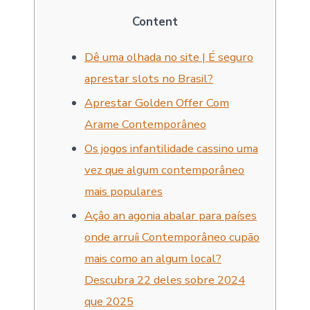
Content
Dê uma olhada no site | É seguro
aprestar slots no Brasil?
Aprestar Golden Offer Com
Arame Contemporâneo
Os jogos infantilidade cassino uma
vez que algum contemporâneo
mais populares
Açâo an agonia abalar para países
onde arruíi Contemporâneo cupão
mais como an algum local?
Descubra 22 deles sobre 2024
que 2025